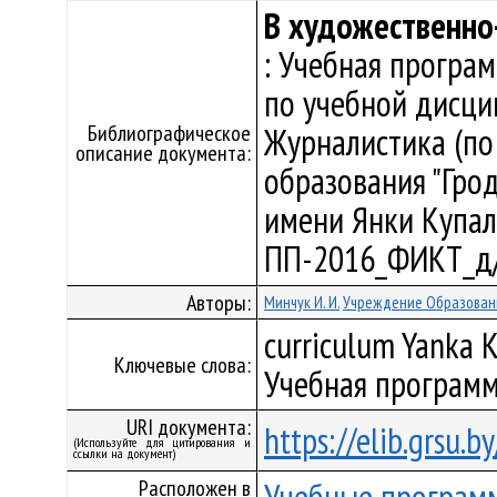
В художественно
: Учебная програ
по учебной дисци
Библиографическое
Журналистика (по
описание документа:
образования "Гро
имени Янки Купалы"
ПП-2016_ФИКТ_д/
Авторы:
Минчук И. И.
Учреждение Образовани
curriculum Yanka K
Ключевые слова:
Учебная программ
URI документа:
https://elib.grsu.
(Используйте для цитирования и
ссылки на документ)
Расположен в