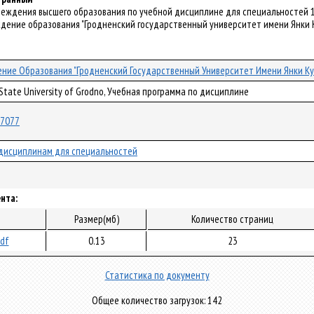
реждения высшего образования по учебной дисциплине для специальностей 1-
дение образования "Гродненский государственный университет имени Янки Куп
ние Образования "Гродненский Государственный Университет Имени Янки К
 State University of Grodno, Учебная программа по дисциплине
/37077
дисциплинам для специальностей
нта:
Размер(мб)
Количество страниц
pdf
0.13
23
Статистика по документу
Общее количество загрузок: 142