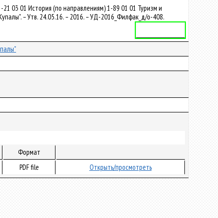
21 03 01 История (по направлениям) 1-89 01 01 Туризм и
алы". – Утв. 24.05.16. – 2016. – УД-2016_Филфак_д/о-408.
Учебная программа
упалы"
Формат
PDF file
Открыть/просмотреть