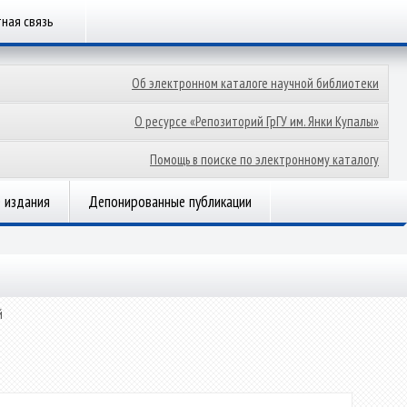
ная связь
Об электронном каталоге научной библиотеки
О ресурсе «Репозиторий ГрГУ им. Янки Купалы»
Помощь в поиске по электронному каталогу
 издания
Депонированные публикации
й