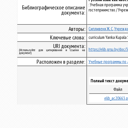
: Учебная программа уч
Библиографическое описание
гостеприимство / Учреж
документа:
Авторы:
Сипливеня Ж. С.
Учрежде
Ключевые слова:
curriculum Yanka Kupala
URI документа:
https://elib.grsu.by/doc
(Используйте для цитирования и ссылки на
документ)
Расположен в разделе:
Учебные программы по 
Полный текст докуме
Файл
elib_ac20663.