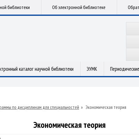
чной библиотеки
Об электронной библиотеке
Обрат
ктронный каталог научной библиотеки
ЭУМК
Периодические
раммы по дисциплинам для специальностей
»
Экономическая теория
Экономическая теория
я