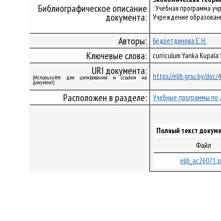
Библиографическое описание
: Учебная программа уч
документа:
Учреждение образования
Авторы:
Бедретдинова Е. Н.
Ключевые слова:
curriculum Yanka Kupala
URI документа:
https://elib.grsu.by/doc
(Используйте для цитирования и ссылки на
документ)
Расположен в разделе:
Учебные программы по 
Полный текст докуме
Файл
elib_ac26071.