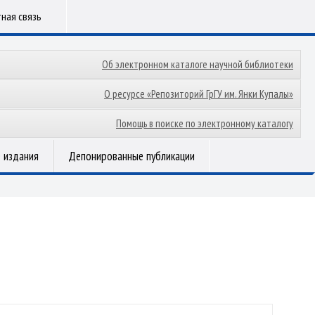
ная связь
Об электронном каталоге научной библиотеки
О ресурсе «Репозиторий ГрГУ им. Янки Купалы»
Помощь в поиске по электронному каталогу
 издания
Депонированные публикации