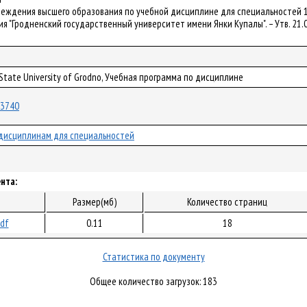
реждения высшего образования по учебной дисциплине для специальностей 1
 "Гродненский государственный университет имени Янки Купалы". – Утв. 21.0
 State University of Grodno, Учебная программа по дисциплине
/43740
дисциплинам для специальностей
нта:
Размер(мб)
Количество страниц
pdf
0.11
18
Статистика по документу
Общее количество загрузок: 183