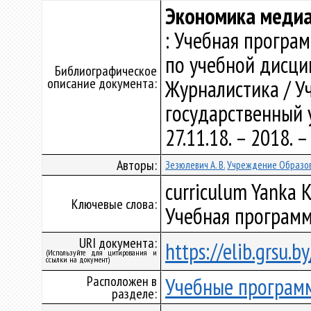
Экономика меди
: Учебная програ
по учебной дисци
Библиографическое
описание документа:
Журналистика / У
государственный у
27.11.18. – 2018.
Авторы:
Зезюлевич А. В.
Учреждение Образов
curriculum Yanka K
Ключевые слова:
Учебная программ
URI документа:
https://elib.grsu.
(Используйте для цитирования и
ссылки на документ)
Расположен в
Учебные програм
разделе: