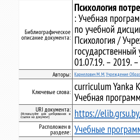
Психология потр
: Учебная програ
по учебной дисци
Библиографическое
описание документа:
Психология / Учр
государственный у
01.07.19. – 2019.
Авторы:
Карнелович М. М.
Учреждение Образ
curriculum Yanka K
Ключевые слова:
Учебная программ
URI документа:
https://elib.grsu.
(Используйте для цитирования и
ссылки на документ)
Расположен в
Учебные програм
разделе: