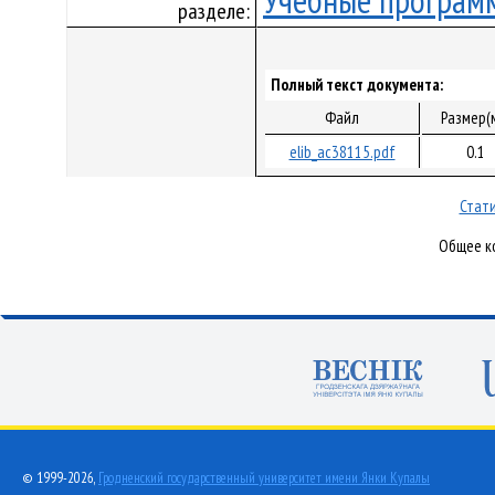
Учебные програм
разделе:
Полный текст документа:
Файл
Размер(
elib_ac38115.pdf
0.1
Стати
Общее ко
© 1999-2026,
Гродненский государственный университет имени Янки Купалы