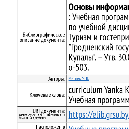
Основы информа
: Учебная програ
по учебной дисци
Библиографическое
Туризм и гостепр
описание документа:
"Гродненский гос
Купалы". – Утв. 3
о-503.
Авторы:
Мисник М. В.
curriculum Yanka K
Ключевые слова:
Учебная программ
URI документа:
https://elib.grsu.
(Используйте для цитирования и
ссылки на документ)
Расположен в