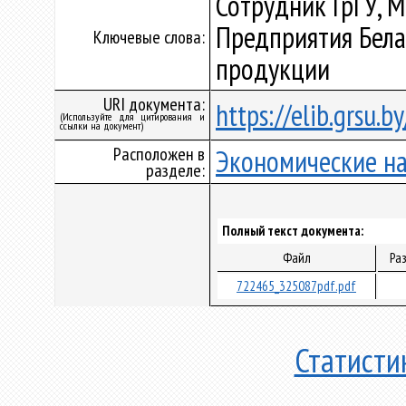
Сотрудник ГрГУ, 
Предприятия Бела
Ключевые слова:
продукции
URI документа:
https://elib.grsu.
(Используйте для цитирования и
ссылки на документ)
Расположен в
Экономические н
разделе:
Полный текст документа:
Файл
Ра
722465_325087pdf.pdf
Статисти