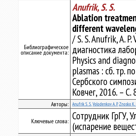
Anufrik, S. S.
Ablation treatment
different wavelen
/ S. S. Anufrik, A. 
Библиографическое
диагностика лабо
описание документа:
Physics and diagno
plasmas : сб. тр.
Сербского симпози
Ковчег, 2016. – С. 
Авторы:
Anufrik S. S.
Volodenkov A. P.
Znosko K. 
Сотрудник ГрГУ, 
Ключевые слова:
(испарение вещест