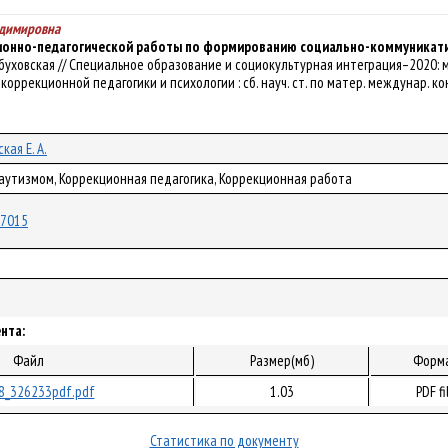
адимировна
онно-педагогической работы по формированию социально-коммуникатив
 А. Обуховская // Специальное образование и социокультурная интеграция–20
оррекционной педагогики и психологии : сб. науч. ст. по матер. междунар. конф
кая Е. А.
 аутизмом, Коррекционная педагогика, Коррекционная работа
/67015
нта:
Файл
Размер(мб)
Форм
8_326233pdf.pdf
1.03
PDF fi
Статистика по документу