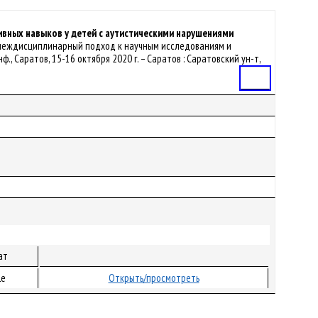
ных навыков у детей с аутистическими нарушениями
20: междисциплинарный подход к научным исследованиям и
., Саратов, 15-16 октября 2020 г. – Саратов : Саратовский ун-т,
Статья
ат
le
Открыть/просмотреть