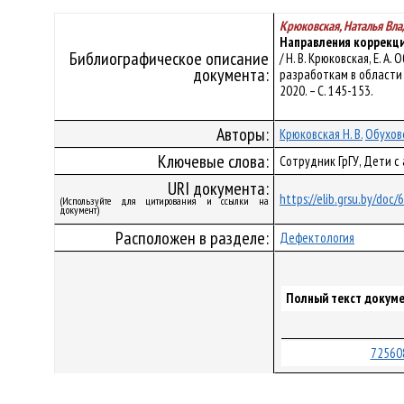
Крюковская, Наталья Вл
Направления коррекци
Библиографическое описание
/ Н. В. Крюковская, Е.
документа:
разработкам в области к
2020. – С. 145-153.
Авторы:
Крюковская Н. В.
Обуховс
Ключевые слова:
Сотрудник ГрГУ, Дети с
URI документа:
https://elib.grsu.by/doc
(Используйте для цитирования и ссылки на
документ)
Расположен в разделе:
Дефектология
Полный текст докуме
72560