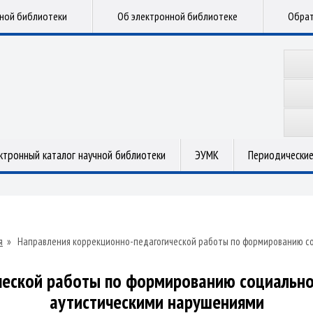
чной библиотеки
Об электронной библиотеке
Обрат
ктронный каталог научной библиотеки
ЭУМК
Периодические
я
»
Направления коррекционно-педагогической работы по формированию со
ческой работы по формированию социально
аутистическими нарушениями