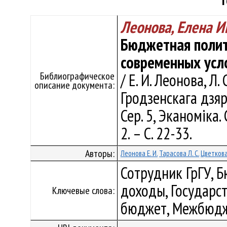
т
Леонова, Елена И
Бюджетная полит
современных усл
Библиографическое
/ Е. И. Леонова, Л.
описание документа:
Гродзенскага дзяр
Сер. 5, Эканоміка. 
2. – С. 22-33.
Авторы:
Леонова Е. И.
Тарасова Л. С.
Цветкова
Сотрудник ГрГУ, 
доходы, Государс
Ключевые слова:
бюджет, Межбюдж