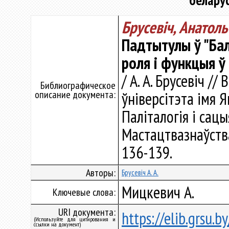
белару
Брусевіч, Анатол
Падтытулы ў "Бал
роля і функцыя ў
/ А. А. Брусевіч /
Библиографическое
описание документа:
ўніверсітэта імя Я
Паліталогія і сацы
Мастацтвазнаўства.
136-139.
Авторы:
Брусевіч А. А.
Мицкевич А.
Ключевые слова:
URI документа:
https://elib.grsu.
(Используйте для цитирования и
ссылки на документ)