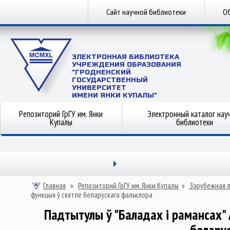
Сайт научной библиотеки
Об
ЭЛЕКТРОННАЯ БИБЛИОТЕКА
УЧРЕЖДЕНИЯ ОБРАЗОВАНИЯ
"ГРОДНЕНСКИЙ
ГОСУДАРСТВЕННЫЙ
УНИВЕРСИТЕТ
ИМЕНИ ЯНКИ КУПАЛЫ"
Репозиторий ГрГУ им. Янки
Электронный каталог нау
Купалы
библиотеки
Главная
»
Репозиторий ГрГУ им. Янки Купалы
»
Зарубежная 
функцыя ў святле беларускага фальклора
Падтытулы ў "Баладах і рамансах" А