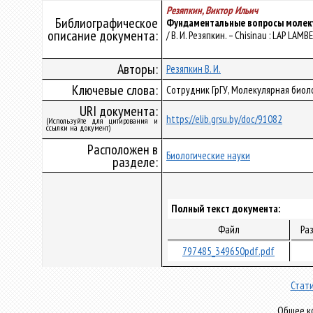
Резяпкин, Виктор Ильич
Библиографическое
Фундаментальные вопросы молеку
описание документа:
/ В. И. Резяпкин. – Chisinau : LAP LAMB
Авторы:
Резяпкин В. И.
Ключевые слова:
Сотрудник ГрГУ, Молекулярная биол
URI документа:
https://elib.grsu.by/doc/91082
(Используйте для цитирования и
ссылки на документ)
Расположен в
Биологические науки
разделе:
Полный текст документа:
Файл
Ра
797485_349650pdf.pdf
Стати
Общее ко