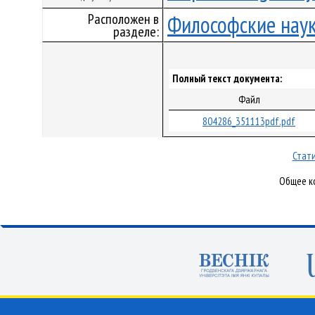
Расположен в
Философские нау
разделе:
Полный текст документа:
Файл
804286_351113pdf.pdf
Стати
Общее ко