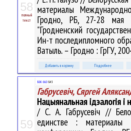
58
материалы Международно
полный
Гродно, РБ, 27-28 мая 
текст
"Гродненский государстве
Ин-т последипломного образо
Ватыль. – Гродно : ГрГУ, 2004
Добавить в корзину
Подробнее
ББК 66.0
Б43
Габрусевіч, Сяргей Аляксан
Нацыянальная ідэалогія і 
/ С. А. Габрусевіч // Бе
единстве : материалы М
59