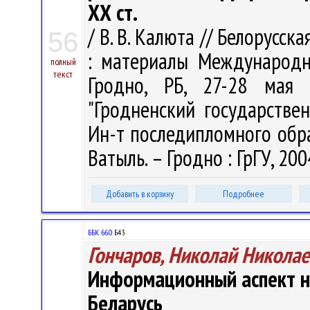
ХХ ст.
/ В. В. Калюта // Белорусс
56
: материалы Международн
полный
текст
Гродно, РБ, 27-28 мая 
"Гродненский государстве
Ин-т последипломного образо
Ватыль. – Гродно : ГрГУ, 2004
Добавить в корзину
Подробнее
ББК 66.0
Б43
Гончаров, Николай Никола
Информационный аспект н
Беларусь