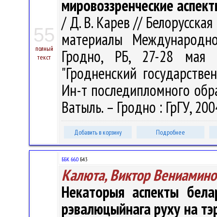
мировоззренческие аспек
/ Д. В. Карев // Белорусска
55
материалы Международно
полный
Гродно, РБ, 27-28 мая 
текст
"Гродненский государстве
Ин-т последипломного образо
Ватыль. – Гродно : ГрГУ, 2004
Добавить в корзину
Подробнее
ББК 66.0
Б43
Калюта, Виктор Вениамино
Некаторыя аспекты белар
рэвалюцыйнага руху на тэр