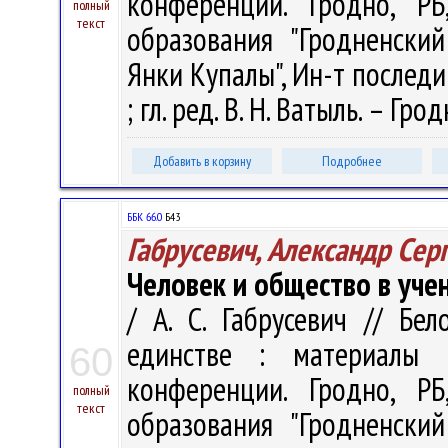
конференции. Гродно, Р
полный
текст
образования "Гродненски
Янки Купалы", Ин-т последи
; гл. ред. В. Н. Ватыль. – Гро
Добавить в корзину
Подробнее
ББК 66.0
Б43
Габрусевич, Александр Сер
Человек и общество в уче
/ А. С. Габрусевич // Бе
единстве : материалы М
60
конференции. Гродно, Р
полный
текст
образования "Гродненски