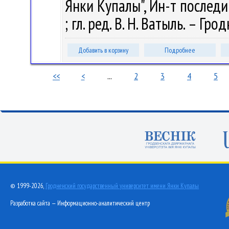
Янки Купалы", Ин-т последи
; гл. ред. В. Н. Ватыль. – Гро
Добавить в корзину
Подробнее
<<
<
...
2
3
4
5
© 1999-2026,
Гродненский государственный университет имени Янки Купалы
Разработка сайта — Информационно-аналитический центр