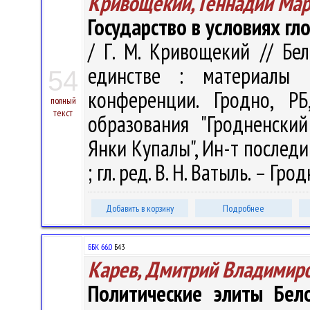
Кривощекий, Геннадий Ма
Государство в условиях гл
/ Г. М. Кривощекий // Бе
единстве : материалы М
54
конференции. Гродно, Р
полный
текст
образования "Гродненски
Янки Купалы", Ин-т последи
; гл. ред. В. Н. Ватыль. – Гро
Добавить в корзину
Подробнее
ББК 66.0
Б43
Карев, Дмитрий Владимир
Политические элиты Бело