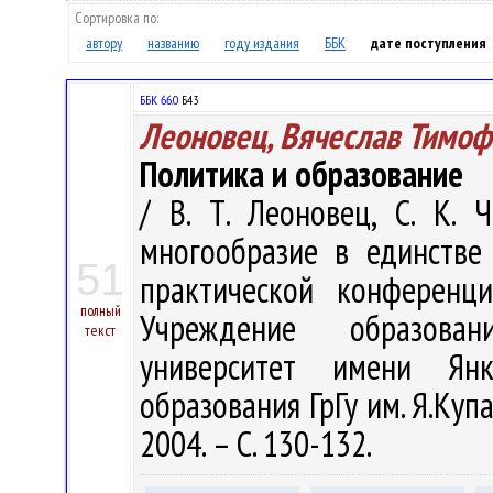
Сортировка по:
автору
названию
году издания
ББК
дате поступления
ББК 66.0
Б43
Леоновец, Вячеслав Тимо
Политика и образование
/ В. Т. Леоновец, С. К. 
многообразие в единстве
51
практической конференци
полный
Учреждение образован
текст
университет имени Янк
образования ГрГу им. Я.Купал
2004. – С. 130-132.