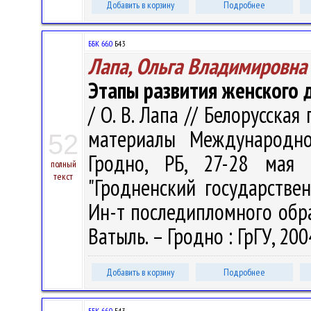
Добавить в корзину
Подробнее
ББК 66.0
Б43
Лапа, Ольга Владимировна
Этапы развития женского 
/ О. В. Лапа // Белорусска
материалы Международно
52
Гродно, РБ, 27-28 мая 
полный
текст
"Гродненский государстве
Ин-т последипломного образо
Ватыль. – Гродно : ГрГУ, 200
Добавить в корзину
Подробнее
ББК 66.0
Б43