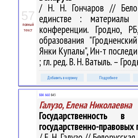
/ Н. Н. Гончаров // Бело
57
единстве : материалы М
полный
конференции. Гродно, Р
текст
образования "Гродненски
Янки Купалы", Ин-т последи
; гл. ред. В. Н. Ватыль. – Гро
Добавить в корзину
Подробнее
ББК 66.0
Б43
Галузо, Елена Николаевна
Государственность в
государственно-правовых 
/ Е. Н. Галузо // Белорусск