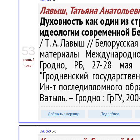
Лавыш, Татьяна Анатольев
Духовность как один из с
идеологии современной Б
/ Т. А. Лавыш // Белорусска
53
материалы Международно
полный
Гродно, РБ, 27-28 мая 
текст
"Гродненский государстве
Ин-т последипломного образо
Ватыль. – Гродно : ГрГУ, 200
Добавить в корзину
Подробнее
ББК 66.0
Б43