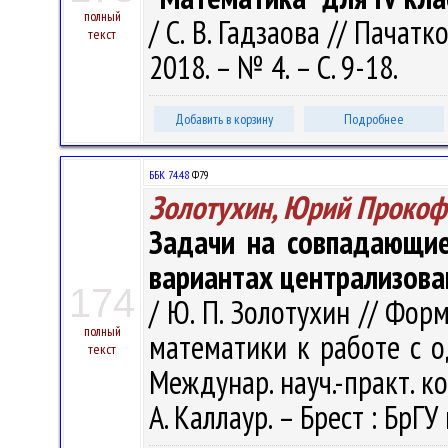
полный
/ С. В. Гадзаова // Пачатк
текст
2018. – № 4. – С. 9-18.
Добавить в корзину
Подробнее
ББК 74.48
Ф79
Золотухин, Юрий Прокоф
Задачи на совпадающие
вариантах централизова
174
/ Ю. П. Золотухин // Фо
полный
математики к работе с о
текст
Междунар. науч.-практ. кон
А. Каллаур. – Брест : БрГУ