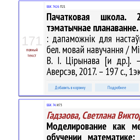
ББК 74.26
П21
Пачатковая школа. 
тэматычнае планаванне.
: дапаможнік для настаўн
171
бел. мовай навучання / Мі
полный
текст
В. І. Цірынава [и др.].
Аверсэв, 2017. – 197 с., 1э
Добавить в корзину
Подробнее
ББК 74.
И73
Гадзаова, Светлана Викт
Моделирование как м
обучении математике: