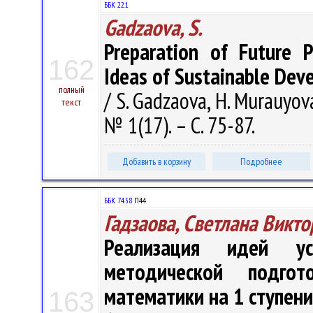
ББК 22.1
Gadzaova, S.
Preparation of Future 
162
Ideas of Sustainable Dev
полный
/ S. Gadzaova, H. Murauyova
текст
№ 1(17). – С. 75-87.
Добавить в корзину
Подробнее
ББК 74.58
П44
Гадзаова, Светлана Викт
Реализация идей ус
методической подго
математики на 1 ступен
163