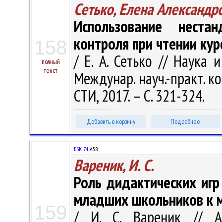
Сетько, Елена Александр
Использование неста
контроля при чтении ку
158
/ Е. А. Сетько // Наука
полный
текст
Междунар. науч.-практ. кон
СТИ, 2017. – С. 321-324.
Добавить в корзину
Подробнее
ББК 74.
А58
Вареник, И. С.
Роль дидактических игр
младших школьников к 
159
/ И. С. Вареник // А