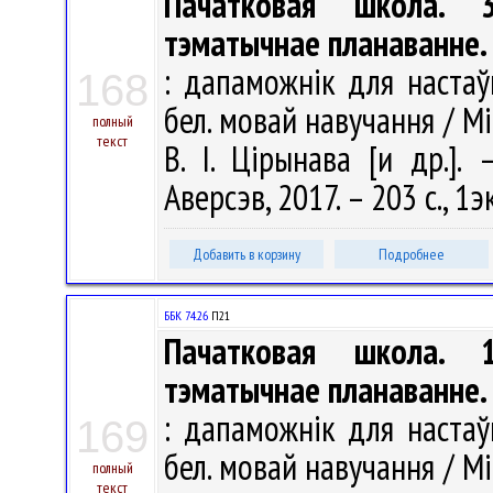
Пачатковая школа. 
тэматычнае планаванне.
: дапаможнік для настаўн
168
бел. мовай навучання / Мі
полный
текст
В. І. Цірынава [и др.].
Аверсэв, 2017. – 203 с., 1э
Добавить в корзину
Подробнее
ББК 74.26
П21
Пачатковая школа. 
тэматычнае планаванне.
: дапаможнік для настаўн
169
бел. мовай навучання / Мі
полный
текст