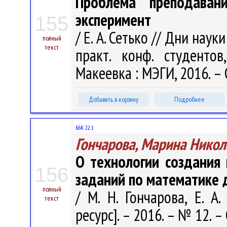
Проблема преподаван
эксперимент
155
/ Е. А. Сетько // Дни науки
полный
текст
практ. конф. студенто
Макеевка : МЭГИ, 2016. – 
Добавить в корзину
Подробнее
ББК 22..1
Гончарова, Марина Никол
О технологии создания
156
заданий по математике 
полный
/ М. Н. Гончарова, Е. А
текст
ресурс]. – 2016. – № 12. –