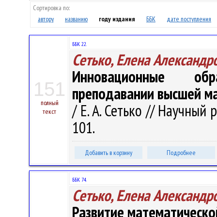
Сортировка по:
автору
названию
году издания
ББК
дате поступления
ББК 22.
Сетько, Елена Александр
Инновационные обр
151
преподавании высшей м
полный
/ Е. А. Сетько // Научный 
текст
101.
Добавить в корзину
Подробнее
ББК 74.
Сетько, Елена Александр
Развитие математическо