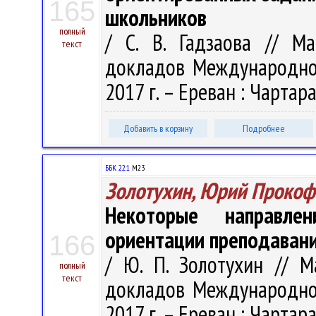
165
школьников
полный
/ С. В. Гадзаова // М
текст
докладов Международной
2017 г. – Ереван : Чартараг
Добавить в корзину
Подробнее
ББК 22.1
М23
Золотухин, Юрий Прокоф
Некоторые направлени
ориентации преподаван
166
/ Ю. П. Золотухин // М
полный
текст
докладов Международной
2017 г. – Ереван : Чартараг