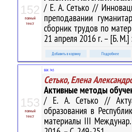
/ Е. А. Сетько // Иннов
152
преподавании гуманита
полный
текст
сборник трудов по матери
21 апреля 2016 г. – [Б. М.] 
Добавить в корзину
Подробнее
ББК 74.5
Сетько, Елена Александр
Активные методы обучен
/ Е. А. Сетько // Акт
153
образования в Республик
полный
текст
материалы III Междунар. н
2016. – С. 249-251.