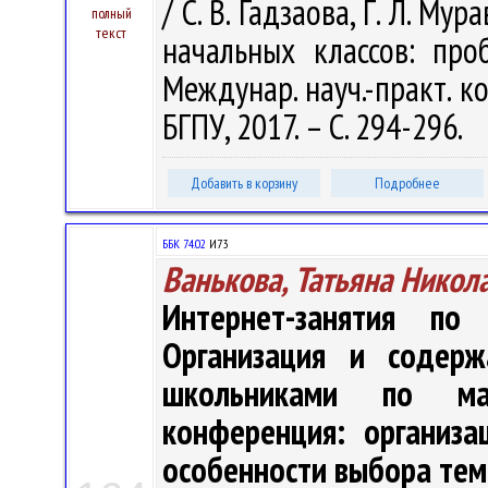
/ С. В. Гадзаова, Г. Л. Му
полный
текст
начальных классов: пр
Междунар. науч.-практ. ко
БГПУ, 2017. – С. 294-296.
Добавить в корзину
Подробнее
ББК 74.02
И73
Ванькова, Татьяна Никол
Интернет-занятия по
Организация и содерж
школьниками по мат
конференция: организа
особенности выбора тем