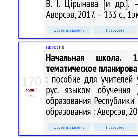
В. І. Цірынава [и др.].
Аверсэв, 2017. – 133 с., 1э
Добавить в корзину
Подробнее
ББК 74.26
Н36
Начальная школа. 1
тематическое планирова
: пособие для учителей 
170
рус. языком обучения 
полный
текст
образования Республики 
образования : Аверсэв, 201
Добавить в корзину
Подробнее