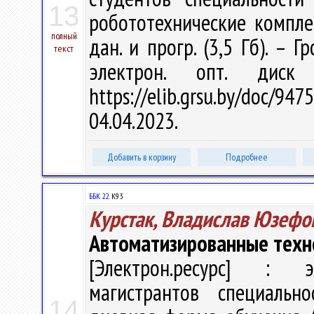
13
робототехнические комплекс
полный
дан. и прогр. (3,5 Гб). – 
текст
электрон. опт. диск
https://elib.grsu.by/doc
04.04.2023.
Добавить в корзину
Подробнее
ББК 22.
К93
Курстак, Владислав Юзефо
Автоматизированные техн
[Электрон.ресурс] : эл
магистрантов специальн
14