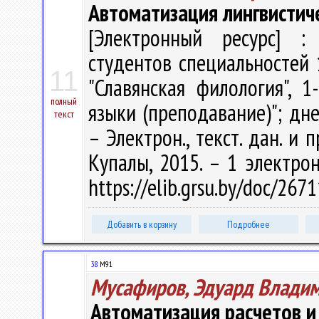
Автоматизация лингвистич
[Электронный ресурс] : 
студентов специальностей 
11
"Славянская филология", 
полный
языки (преподавание)"; дне
текст
– Электрон., текст. дан. и 
Купалы, 2015. – 1 электрон
https://elib.grsu.by/doc/267
Добавить в корзину
Подробнее
38
М91
Мусафиров, Эдуард Влади
Автоматизация расчетов и