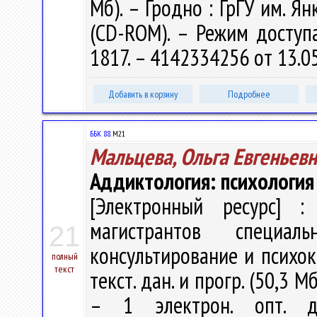
Мб). – Гродно : ГрГУ им. Ян
(CD-ROM). – Режим доступа:
1817. – 4142334256 от 13.0
Добавить в корзину
Подробнее
ББК 88.
М21
Мальцева, Ольга Евгеньев
Аддиктология: психология
[Электронный ресурс] : 
магистрантов специаль
21
консультирование и психоко
полный
текст
текст. дан. и прогр. (50,3 М
– 1 электрон. опт. д