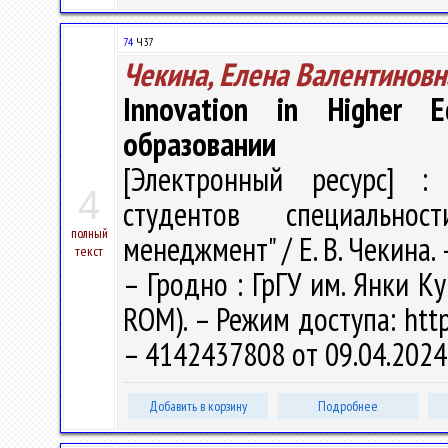
74
Ч37
Чекина, Елена Валентиновн
Innovation in Higher
образовании
[Электронный ресурс] : 
4
студентов специальнос
полный
менеджмент" / Е. В. Чекина. –
текст
– Гродно : ГрГУ им. Янки Ку
ROM). – Режим доступа: http
– 4142437808 от 09.04.2024
Добавить в корзину
Подробнее