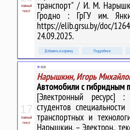
транспорт" / И. М. Нарышки
полный
текст
Гродно : ГрГУ им. Янк
https://elib.grsu.by/doc
24.09.2025.
Добавить в корзину
Подробнее
39
Н28
Нарышкин, Игорь Михайло
Автомобили с гибридным 
[Электронный ресурс] : 
студентов специальности 
17
транспортных и технолог
полный
текст
Нарышкин. – Электрон., текс