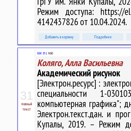
ГрГУ им. Янки Купалы, 202
Режим доступа: https://el
4142437826 от 10.04.2024.
Добавить в корзину
Подробнее
ББК 85.1
К60
Коляго, Алла Васильевна
Академический рисунок
[Электрон.ресурс] : электр
специальности 1-0301
31
компьютерная графика"; дн
полный
текст
Электрон.текст.дан. и про
Купалы, 2019. – Режим дост