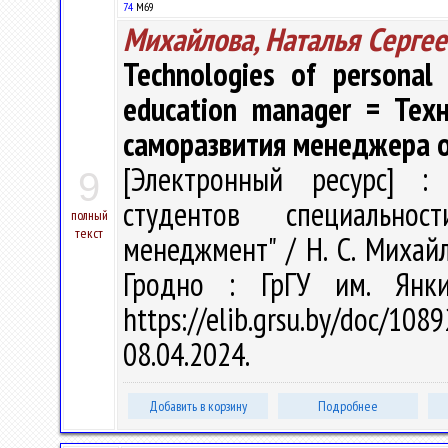
74
M69
Михайлова, Наталья Сергее
Technologies of personal 
education manager = Тех
саморазвития менеджера 
[Электронный ресурс] : 
9
студентов специальнос
полный
текст
менеджмент" / Н. С. Михайло
Гродно : ГрГУ им. Янк
https://elib.grsu.by/doc/
08.04.2024.
Добавить в корзину
Подробнее