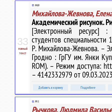
85
М69
Михайлова-Жевнова, Елен
Академический рисунок. Р
[Электронный ресурс] : 
студентов специальности 1
33
Р. Михайлова-Жевнова. – Эле
полный
текст
Гродно : ГрГУ им. Янки Куп
ROM). – Режим доступа: http
– 4142332979 от 09.03.202
Добавить в корзину
Подробнее
81
Р93
Рычкова, Людмила Василь