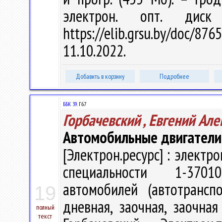
электрон. опт. дис
https://elib.grsu.by/doc
11.10.2022.
Добавить в корзину
Подробнее
ББК 39.
Г67
Горбачевский , Евгений Ал
Автомобильные двигатели
[Электрон.ресурс] : электр
специальности 1-3701
автомобилей (автотрансп
19
дневная, заочная, заочна
полный
текст