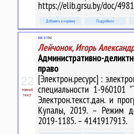
https://elib.grsu.by/doc/49
Добавить в корзину
Подробнее
ББК 67.
Л42
Лейчонок, Игорь Александ
Административно-деликт
право
[Электрон.ресурс] : электр
22
специальности 1-960101 "
полный
текст
Электрон.текст.дан. и прог
Купалы, 2019. – Режим дост
2019-1185. – 4141917913.