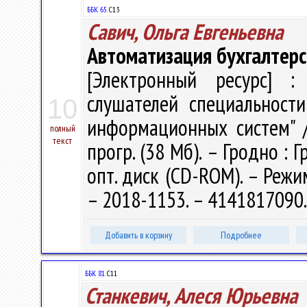
ББК 65.
С13
Савич, Ольга Евгеньевна
Автоматизация бухгалтерс
[Электронный ресурс] : 
слушателей специальност
10
информационных систем" / О
полный
текст
прогр. (38 Мб). – Гродно : 
опт. диск (CD-ROM). – Режим
– 2018-1153. – 4141817090
Добавить в корзину
Подробнее
ББК 81.
С11
Станкевич, Алеся Юрьевна