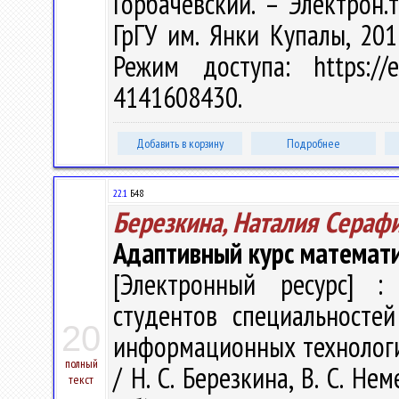
Горбачевский. – Электрон.т
ГрГУ им. Янки Купалы, 201
Режим доступа: https://e
4141608430.
Добавить в корзину
Подробнее
22.1
Б48
Березкина, Наталия Сераф
Адаптивный курс математ
[Электронный ресурс] : 
студентов специальносте
20
информационных технологий
полный
/ Н. С. Березкина, В. С. Нем
текст