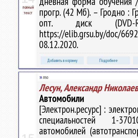
дневная форма обучения / 
полный
прогр. (42 Мб). – Гродно : 
текст
опт. диск (DVD-
https://elib.grsu.by/doc
08.12.2020.
Добавить в корзину
Подробнее
39
Л50
Лесун, Александр Николае
Автомобили
[Электрон.ресурс] : электр
специальностей 1-3701
автомобилей (автотранспо