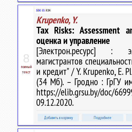
ББК 65.
К84
Krupenko, Y.
Tax Risks: Assessment 
оценка и управление
[Электрон.ресурс] : эл
8
магистрантов специальност
полный
и кредит" / Y. Krupenko, E. 
текст
(34 Мб). – Гродно : ГрГУ и
https://elib.grsu.by/doc
09.12.2020.
Добавить в корзину
Подробнее