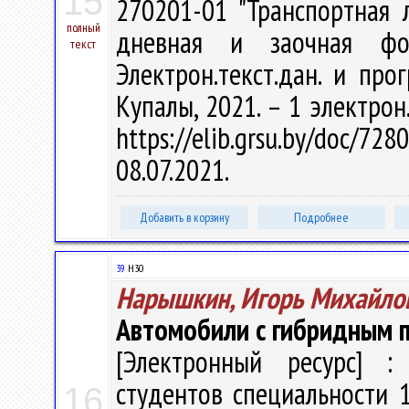
15
270201-01 "Транспортная 
полный
дневная и заочная фо
текст
Электрон.текст.дан. и прог
Купалы, 2021. – 1 электрон
https://elib.grsu.by/doc
08.07.2021.
Добавить в корзину
Подробнее
39
Н30
Нарышкин, Игорь Михайло
Автомобили с гибридным 
[Электронный ресурс] : 
студентов специальности 
16