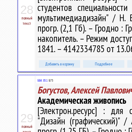
студентов специальности
28
мультимедиадизайн" / Н. В
полный
текст
прогр. (2,1 Гб). – Гродно : 
накoпитeль. – Режим доступа
1841. – 4142334785 от 13.0
Добавить в корзину
Подробнее
ББК 85.1
Б73
Богустов, Алексей Павлови
Академическая живопись
[Электрон.ресурс] : для 
29
"Дизайн (графический)" / А
полный
прогр. (1,25 ГБ). – Гродно :
текст