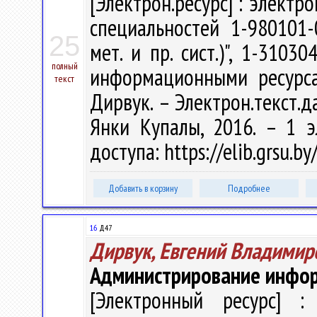
[Электрон.ресурс] : электр
специальностей 1-980101-
25
мет. и пр. сист.)", 1-3103
полный
информационными ресурса
текст
Дирвук. – Электрон.текст.да
Янки Купалы, 2016. – 1 э
доступа: https://elib.grsu.
Добавить в корзину
Подробнее
16
Д47
Дирвук, Евгений Владимир
Администрирование инфо
[Электронный ресурс] : 