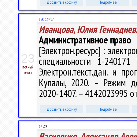
Добавить в корзину
Подробнее
ББК 67.
И17
Иванцова, Юлия Геннадиев
Административное право
[Электрон.ресурс] : электр
23
специальности 1-240171 
полный
Электрон.текст.дан. и про
текст
Купалы, 2020. – Режим дост
2020-1407. – 4142023995 от
Добавить в корзину
Подробнее
67
В19
Василенко, Александр Але