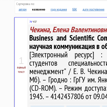
Сортировка по:
автору
названию
году издания
ББК
дате поступления
74
Ч37
Чекина, Елена Валентиновн
Business and Scientific C
научная коммуникация в о
[Электронный ресурс] : 
1
студентов специальнос
полный
менеджмент" / Е. В. Чекина.
текст
Мб). – Гродно : ГрГУ им. Ян
(CD-ROM). – Режим доступа: 
1945. – 4142437806 от 09.0