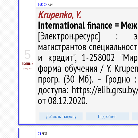
ББК 65.
К84
Krupenko, Y.
International finance = 
[Электрон.ресурс] : эл
магистрантов специальност
5
и кредит", 1-258002 "Ми
полный
форма обучения / Y. Krupenk
текст
прогр. (30 Мб). – Гродно 
доступа: https://elib.grsu.
от 08.12.2020.
Добавить в корзину
Подробнее
74
Ч37