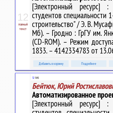
[Электронный ресурс] : 
студентов специальности 
12
строительство" / Э. В. Мусаф
полный
текст
Мб). – Гродно : ГрГУ им. Ян
(CD-ROM). – Режим доступа:
1833. – 4142334783 от 13.0
Добавить в корзину
Подробнее
32
Б41
Бейтюк, Юрий Ростиславов
Автоматизированное прое
[Электронный ресурс] : 
студентов специальност