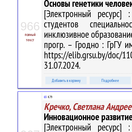
Основы генетики челове
[Электронный ресурс] :
студентов специальн
966
инклюзивное образование" /
полный
текст
прогр. – Гродно : ГрГУ и
https://elib.grsu.by/do
31.07.2024.
Добавить в корзину
Подробнее
65
К79
Кречко, Светлана Андрее
Инновационное развитие
[Электронный ресурс] :