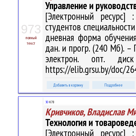
Управление и руководст
[Электронный ресурс] :
студентов специальности
973
дневная форма обучения 
полный
текст
дан. и прогр. (240 Мб). –
электрон. опт. дис
https://elib.grsu.by/doc/2
Добавить в корзину
Подробнее
30
К78
Кривчиков, Владислав М
Технология и товаровед
[Электронный ресурс] :