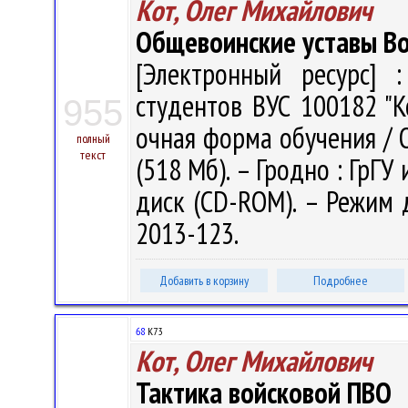
Кот, Олег Михайлович
Общевоинские уставы Во
[Электронный ресурс] :
студентов ВУС 100182 "К
955
очная форма обучения / О. 
полный
текст
(518 Мб). – Гродно : ГрГУ 
диск (CD-ROM). – Режим до
2013-123.
Добавить в корзину
Подробнее
68
К73
Кот, Олег Михайлович
Тактика войсковой ПВО