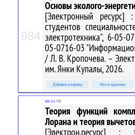
Основы эколого-энергет
[Электронный ресурс] :
студентов специальност
984
электротехника", 6-05-0
05-0716-03 "Информацио
/ Л. В. Кропочева. – Элект
им. Янки Купалы, 2026.
Добавить в корзину
Места хранения
ББК 22.1
Т33
Теория функций компл
Лорана и теория вычето
[Электрон.ресурс] : э