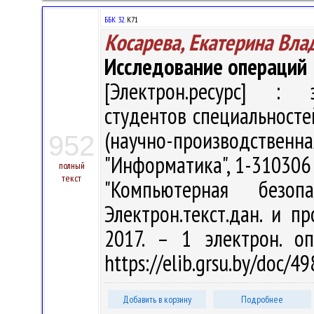
ББК 32.
К71
Косарева, Екатерина Вл
Исследование операций
[Электрон.ресурс] : э
студентов специальносте
(научно-производств
952
"Информатика", 1-310306
полный
текст
"Компьютерная безо
Электрон.текст.дан. и п
2017. – 1 электрон. о
https://elib.grsu.by/doc/4
Добавить в корзину
Подробнее