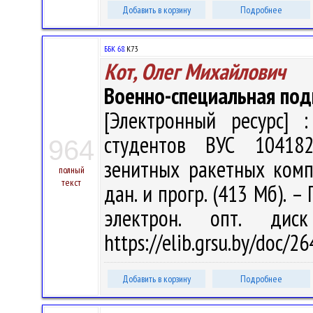
Добавить в корзину
Подробнее
ББК 68.
К73
Кот, Олег Михайлович
Военно-специальная под
[Электронный ресурс] :
студентов ВУС 10418
964
зенитных ракетных компле
полный
текст
дан. и прогр. (413 Мб). –
электрон. опт. дис
https://elib.grsu.by/doc/2
Добавить в корзину
Подробнее