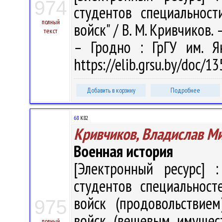
974
студентов специальност
полный
войск" / В. М. Кривчиков. –
текст
– Гродно : ГрГУ им. Я
https://elib.grsu.by/doc/1
Добавить в корзину
Подробнее
68
К82
Кривчиков, Владислав М
Военная история
[Электронный ресурс] :
студентов специальност
войск (продовольствием
975
войск (вещевым имуществ
полный