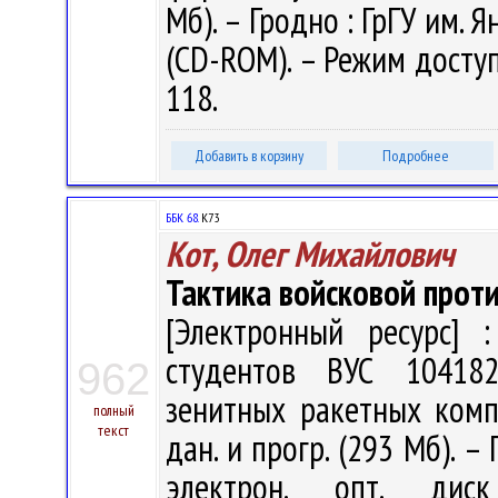
Мб). – Гродно : ГрГУ им. Я
(CD-ROM). – Режим доступа
118.
Добавить в корзину
Подробнее
ББК 68.
К73
Кот, Олег Михайлович
Тактика войсковой про
[Электронный ресурс] :
студентов ВУС 10418
962
зенитных ракетных компле
полный
текст
дан. и прогр. (293 Мб). –
электрон. опт. дис