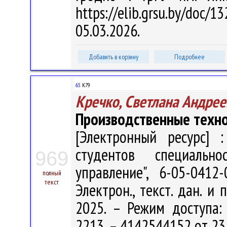
https://elib.grsu.by/do
05.03.2026.
Добавить в корзину
Подробнее
65
К79
Кречко, Светлана Андрее
Производственные техн
[Электронный ресурс] :
студентов специальн
969
управление", 6-05-041
полный
текст
Электрон., текст. дан. и 
2025. – Режим доступа: h
2213. – 4142544152 от 23