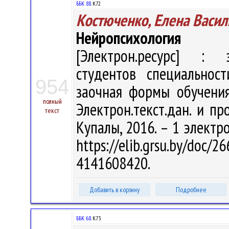
ББК 88.
К72
Костюченко, Елена Васил
Нейропсихология
[Электрон.ресурс] : э
студентов специальнос
954
заочная формы обучения 
полный
Электрон.текст.дан. и про
текст
Купалы, 2016. – 1 электро
https://elib.grsu.by/
4141608420.
Добавить в корзину
Подробнее
ББК 68.
К73