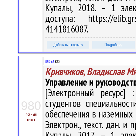
Купалы, 2018. – 1 эле
доступа: https://elib
4141816087.
Добавить в корзину
Подробнее
ББК 68.
К82
Кривчиков, Владислав М
Управление и руководст
[Электронный ресурс] :
студентов специальност
980
обеспечения в наземных в
полный
текст
Электрон., текст. дан. и 
Купалы, 2017. – 1 эле