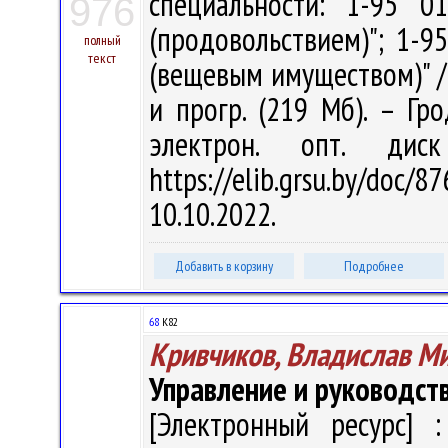
специальности: 1-95 0
976
(продовольствием)"; 1-9
полный
текст
(вещевым имуществом)" / В
и прогр. (219 Мб). – Гр
электрон. опт. дис
https://elib.grsu.by/do
10.10.2022.
Добавить в корзину
Подробнее
68
К82
Кривчиков, Владислав М
Управление и руководст
[Электронный ресурс] :