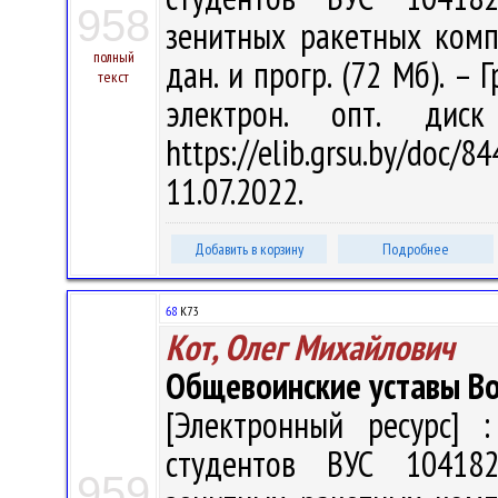
958
зенитных ракетных компле
полный
дан. и прогр. (72 Мб). – 
текст
электрон. опт. дис
https://elib.grsu.by/do
11.07.2022.
Добавить в корзину
Подробнее
68
К73
Кот, Олег Михайлович
Общевоинские уставы Во
[Электронный ресурс] :
студентов ВУС 10418
959