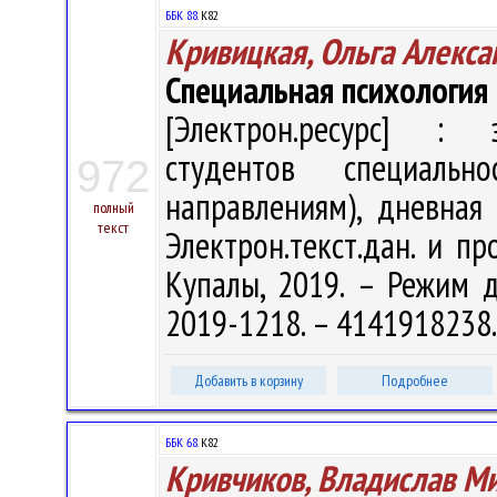
ББК 88.
К82
Кривицкая, Ольга Алекса
Специальная психология
[Электрон.ресурс] : э
студентов специальн
972
направлениям), дневная
полный
текст
Электрон.текст.дан. и пр
Купалы, 2019. – Режим дос
2019-1218. – 4141918238
Добавить в корзину
Подробнее
ББК 68.
К82
Кривчиков, Владислав М