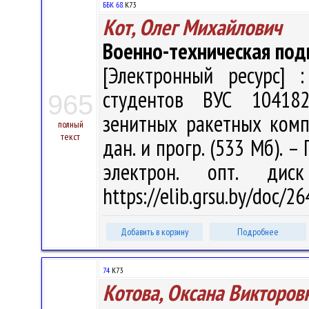
ББК 68.
К73
Кот, Олег Михайлович
Военно-техническая под
[Электронный ресурс] :
студентов ВУС 10418
965
зенитных ракетных компле
полный
текст
дан. и прогр. (533 Мб). –
электрон. опт. дис
https://elib.grsu.by/doc/2
Добавить в корзину
Подробнее
74
К73
Котова, Оксана Викторов