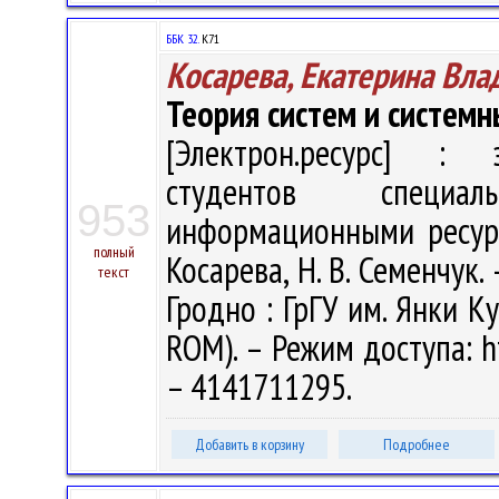
ББК 32.
К71
Косарева, Екатерина Вл
Теория систем и системн
[Электрон.ресурс] : э
студентов специал
953
информационными ресурс
полный
Косарева, Н. В. Семенчук. 
текст
Гродно : ГрГУ им. Янки Ку
ROM). – Режим доступа: ht
– 4141711295.
Добавить в корзину
Подробнее