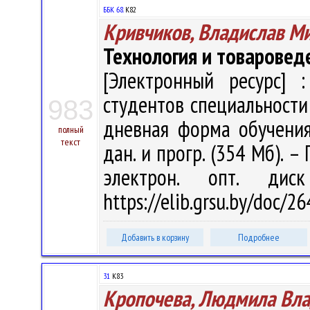
ББК 68.
К82
Кривчиков, Владислав М
Технология и товаровед
[Электронный ресурс] :
студентов специальности
983
дневная форма обучения 
полный
текст
дан. и прогр. (354 Мб). –
электрон. опт. дис
https://elib.grsu.by/doc/2
Добавить в корзину
Подробнее
31
К83
Кропочева, Людмила Вл