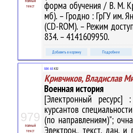
полный
форма обучения / В. М. Кр
текст
мб). – Гродно : ГрГУ им. Я
(CD-ROM). – Режим доступа
834. – 4141609950.
Добавить в корзину
Подробнее
ББК 68.
К82
Кривчиков, Владислав М
Военная история
[Электронный ресурс] :
курсантов специальности
979
(по направлениям)"; очн
полный
Электрон., текст. дан. и 
текст