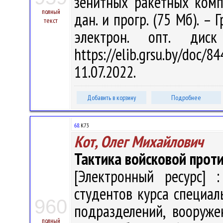
зенитных ракетных компле
полный
дан. и прогр. (75 Мб). – 
текст
электрон. опт. дис
https://elib.grsu.by/do
11.07.2022.
Добавить в корзину
Подробнее
68.
К73
Кот, Олег Михайлович
Тактика войсковой про
[Электронный ресурс] :
студентов курса специал
960
подразделений, вооруже
полный