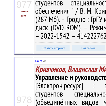
студентов специально
977
обеспечения " / В. М. Кри
полный
текст
(287 Мб). – Гродно : ГрГУ 
диск (DVD-ROM). – Режим д
– 2022-1542. – 414222762
Добавить в корзину
Подробнее
ББК 68.
К82
Кривчиков, Владислав М
Управление и руководст
[Электрон.ресурс] : э
студентов специаль
978
(объединённых видов м