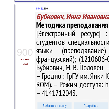
ББК 81.
Б90
Бубнович, Инна Ивановн
Методика преподавания
[Электронный ресурс] :
студентов специальност
языки (преподавание) 
900
французский); (1210606-
полный
текст
Бубнович, М. В. Половец. –
– Гродно : ГрГУ им. Янки К
ROM). – Режим доступа: ht
– 4141712043.
Добавить в корзину
Подробнее