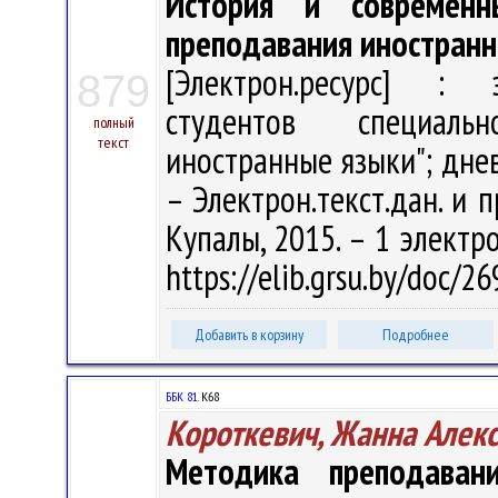
История и современ
преподавания иностранн
[Электрон.ресурс] : э
879
студентов специаль
полный
текст
иностранные языки"; днев
– Электрон.текст.дан. и п
Купалы, 2015. – 1 электро
https://elib.grsu.by/doc/2
Добавить в корзину
Подробнее
ББК 81.
К68
Короткевич, Жанна Алек
Методика преподаван