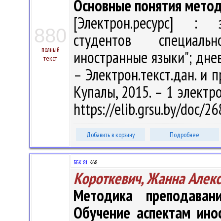
Основные понятия метод
[Электрон.ресурс] : э
880
студентов специаль
полный
иностранные языки"; днев
текст
– Электрон.текст.дан. и п
Купалы, 2015. – 1 электро
https://elib.grsu.by/doc/2
Добавить в корзину
Подробнее
ББК 81.
К68
Короткевич, Жанна Алек
Методика преподаван
Обучение аспектам ино