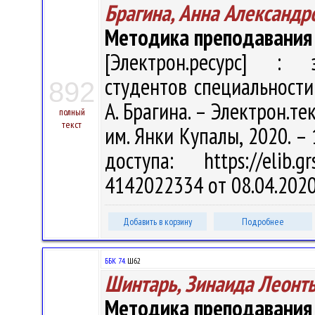
Брагина, Анна Александр
Методика преподавания 
[Электрон.ресурс] : э
студентов специальности
892
А. Брагина. – Электрон.тек
полный
текст
им. Янки Купалы, 2020. – 
доступа: https://elib
4142022334 от 08.04.202
Добавить в корзину
Подробнее
ББК 74.
Ш62
Шинтарь, Зинаида Леонт
Методика преподавания 