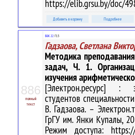
https://elib.grsu.by/doc/
Добавить в корзину
Подробнее
ББК 22.
Г13
Гадзаова, Светлана Викт
Методика преподавания
задач, Ч. 1. Организа
изучения арифметическо
[Электрон.ресурс] : э
886
студентов специальности
полный
текст
В. Гадзаова. – Электрон.т
ГрГУ им. Янки Купалы, 20
Режим доступа: https://