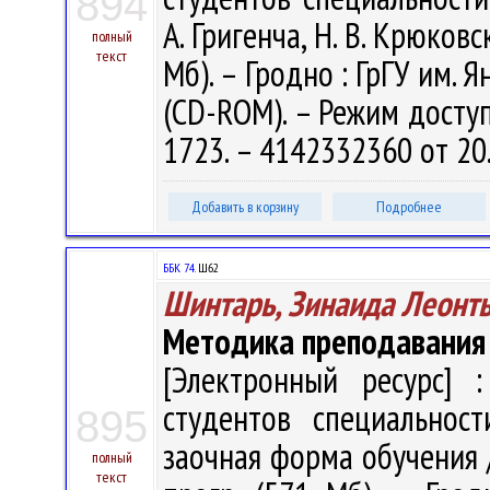
894
А. Григенча, Н. В. Крюковск
полный
текст
Мб). – Гродно : ГрГУ им. Я
(CD-ROM). – Режим доступа
1723. – 4142332360 от 20
Добавить в корзину
Подробнее
ББК 74.
Ш62
Шинтарь, Зинаида Леонт
Методика преподавания 
[Электронный ресурс] :
студентов специальност
895
заочная форма обучения / 
полный
текст