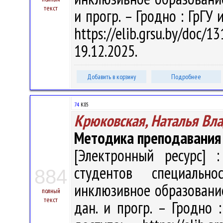
текст
и прогр. – Гродно : ГрГУ 
https://elib.grsu.by/do
19.12.2025.
Добавить в корзину
Подробнее
74
К85
Крюковская, Наталья Вл
Методика преподавания
[Электронный ресурс] :
студентов специальн
884
инклюзивное образование" 
полный
текст
дан. и прогр. – Гродно 