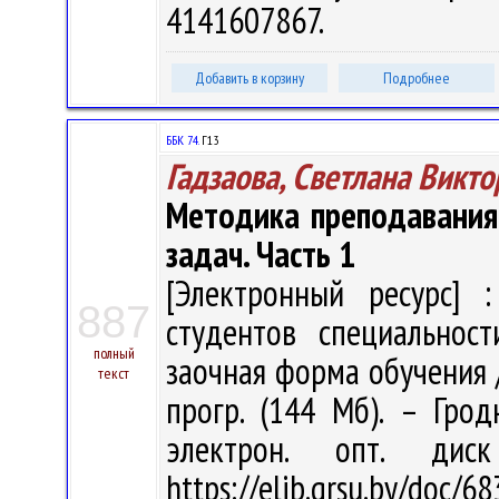
4141607867.
Добавить в корзину
Подробнее
ББК 74.
Г13
Гадзаова, Светлана Викт
Методика преподавания
задач. Часть 1
[Электронный ресурс] :
887
студентов специальност
полный
заочная форма обучения / С
текст
прогр. (144 Мб). – Грод
электрон. опт. дис
https://elib.grsu.by/doc/6