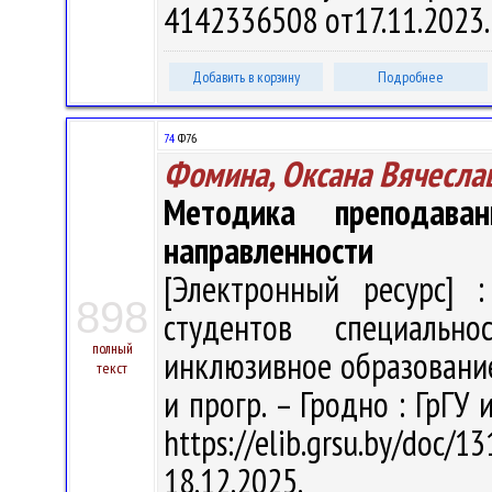
4142336508 от17.11.2023
Добавить в корзину
Подробнее
74
Ф76
Фомина, Оксана Вячесла
Методика преподаван
направленности
[Электронный ресурс] :
898
студентов специальн
полный
инклюзивное образование" 
текст
и прогр. – Гродно : ГрГУ 
https://elib.grsu.by/do
18.12.2025.