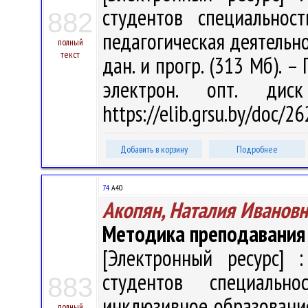
студентов специальнос
882
педагогическая деятельност
полный
текст
дан. и прогр. (313 Мб). –
электрон. опт. дис
https://elib.grsu.by/doc/2
Добавить в корзину
Подробнее
74
А40
Акопян, Наталия Ивановн
Методика преподавания 
[Электронный ресурс] :
студентов специальн
883
инклюзивное образование" 
полный