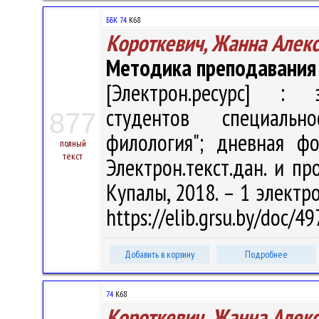
ББК 74.
К68
Короткевич, Жанна Алек
Методика преподавания
[Электрон.ресурс] : э
студентов специальн
877
филология"; дневная ф
полный
текст
Электрон.текст.дан. и про
Купалы, 2018. – 1 электро
https://elib.grsu.by/doc/
Добавить в корзину
Подробнее
74
К68
Короткевич, Жанна Алек