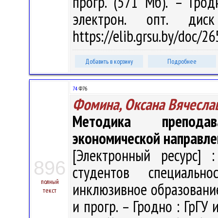
прогр. (571 Мб). – Грод
электрон. опт. дис
https://elib.grsu.by/doc/2
Добавить в корзину
Подробнее
74
Ф76
Фомина, Оксана Вячесла
Методика препода
экономической направле
[Электронный ресурс] :
896
студентов специальн
полный
инклюзивное образование" 
текст
и прогр. – Гродно : ГрГУ 