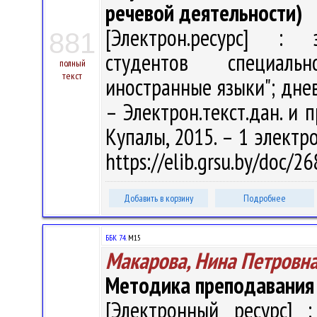
речевой деятельности)
[Электрон.ресурс] : э
881
студентов специаль
полный
текст
иностранные языки"; днев
– Электрон.текст.дан. и п
Купалы, 2015. – 1 электро
https://elib.grsu.by/doc/2
Добавить в корзину
Подробнее
ББК 74.
М15
Макарова, Нина Петровн
Методика преподавания
[Электронный ресурс] :