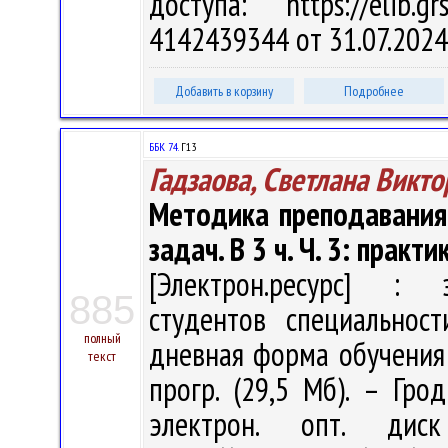
доступа: https://elib
4142439344 от 31.07.2024
Добавить в корзину
Подробнее
ББК 74.
Г13
Гадзаова, Светлана Викт
Методика преподавания
задач. В 3 ч. Ч. 3: прак
[Электрон.ресурс] : э
885
студентов специальност
полный
дневная форма обучения / 
текст
прогр. (29,5 Мб). – Гро
электрон. опт. дис