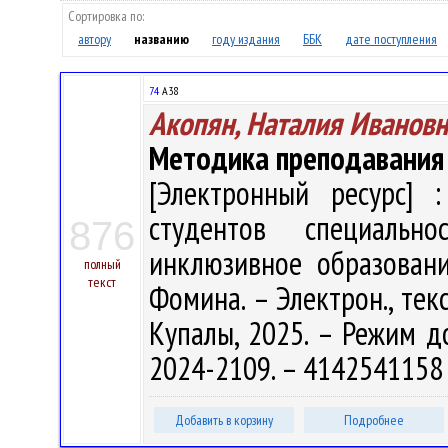
Сортировка по:
автору
названию
году издания
ББК
дате поступления
74
А38
Акопян, Наталия Ивановн
Методика преподавания 
[Электронный ресурс] :
студентов специальн
876
инклюзивное образование
полный
текст
Фомина. – Электрон., текс
Купалы, 2025. – Режим дос
2024-2109. – 4142541158 
Добавить в корзину
Подробнее