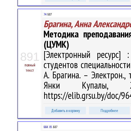
74
Б87
Брагина, Анна Александр
Методика преподавани
(ЦУМК)
[Электронный ресурс] :
891
студентов специальности
полный
текст
А. Брагина. – Электрон., 
Янки Купалы, 
https://elib.grsu.by/doc/
Добавить в корзину
Подробнее
ББК 85.
Б87