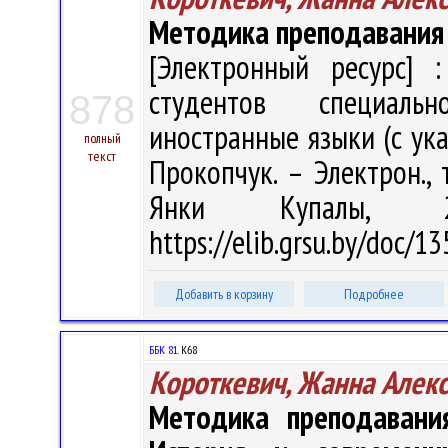
Методика преподавания
[Электронный ресурс] :
студентов специальн
878
иностранные языки (с указ
полный
текст
Прокопчук. – Электрон., т
Янки Купалы, 
https://elib.grsu.by/doc/1
Добавить в корзину
Подробнее
ББК 81.
К68
Короткевич, Жанна Алек
Методика преподавания