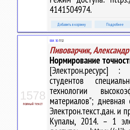
4141504974.
Добавить в корзину
Подробнее
ББК 30.
П32
Пивоварчик, Александр
Нормирование точност
[Электрон.ресурс] : 
студентов специал
технологии высоко
1578
материалов"; дневная 
полный текст
Электрон.текст.дан. и пр
Купалы, 2014. – 1 эл