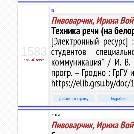
81
Пивоварчик, Ирина Вой
Техника речи (на бело
[Электронный ресурс] 
1583
студентов специаль
коммуникация" / И. В. 
полный текст
прогр. – Гродно : ГрГУ 
https://elib.grsu.by/doc
Добавить в корзину
Подробнее
76
П32
Пивоварчик, Ирина Вой