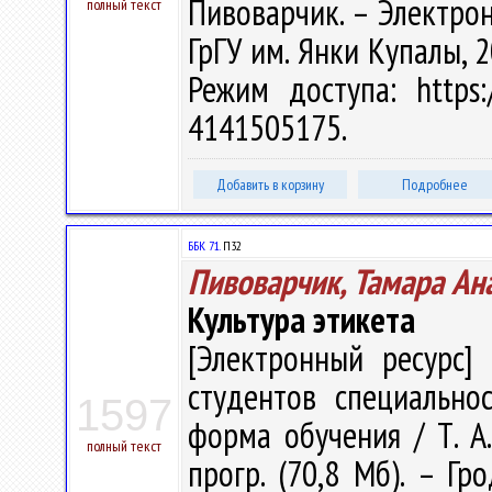
Пивоварчик. – Электрон.
полный текст
ГрГУ им. Янки Купалы, 2
Режим доступа: https:/
4141505175.
Добавить в корзину
Подробнее
ББК 71.
П32
Пивоварчик, Тамара Ан
Культура этикета
[Электронный ресурс] 
студентов специально
1597
форма обучения / Т. А.
полный текст
прогр. (70,8 Мб). – Гр