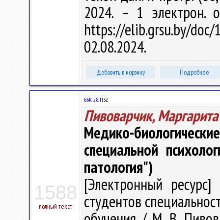
2024. – 1 электрон. 
https://elib.grsu.by/d
02.08.2024.
Добавить в корзину
Подробнее
ББК 28.
П32
Пивоварчик, Маргарит
Медико-биологические
специальной психолог
патология")
[Электронный ресурс] 
1588
студентов специальност
полный текст
обучения / М. В. Пивова