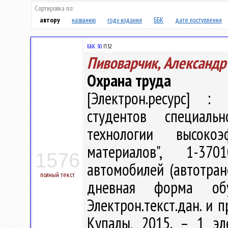
Сортировка по:
автору
названию
году издания
ББК
дате поступления
ББК 30.
П32
Пивоварчик, Александр
Охрана труда
[Электрон.ресурс] : 
студентов специаль
технологии высоко
материалов", 1-370
1576
автомобилей (автотран
полный текст
дневная форма об
Электрон.текст.дан. и п
Купалы, 2015. – 1 эл