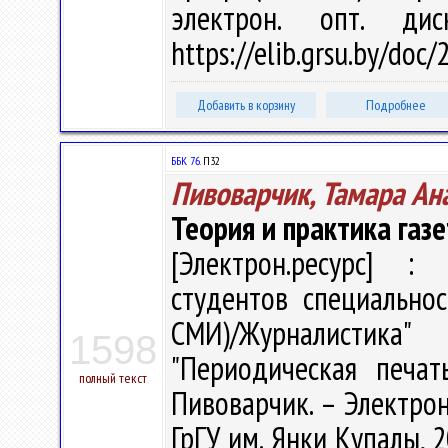
электрон. опт. ди
https://elib.grsu.by/doc
Добавить в корзину
Подробнее
ББК 76.
П32
Пивоварчик, Тамара Ан
Теория и практика газ
[Электрон.ресурс] : 
студентов специально
СМИ)/Журналистика" 
1598
"Периодическая печат
полный текст
Пивоварчик. – Электрон.
ГрГУ им. Янки Купалы, 2