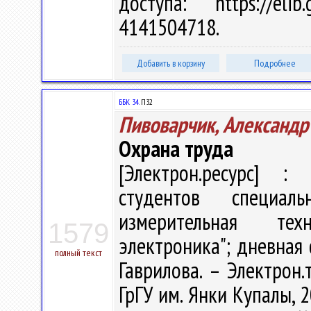
доступа: https://eli
4141504718.
Добавить в корзину
Подробнее
ББК 34.
П32
Пивоварчик, Александр
Охрана труда
[Электрон.ресурс] : 
студентов специал
измерительная тех
1579
электроника"; дневная ф
полный текст
Гаврилова. – Электрон.т
ГрГУ им. Янки Купалы, 2