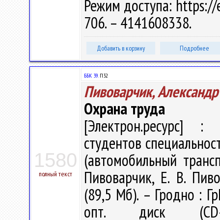
Режим доступа: https://
706. – 4141608338.
Добавить в корзину
Подробнее
ББК 39.
П32
Пивоварчик, Александр
Охрана труда
[Электрон.ресурс] : 
студентов специальност
1580
(автомобильный трансп
Пивоварчик, Е. В. Пиво
полный текст
(89,5 Мб). – Гродно : Г
опт. диск (CD