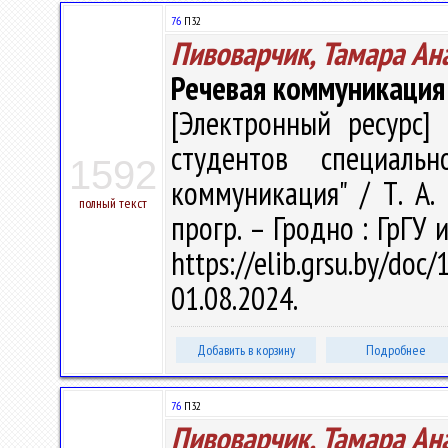
76
П32
Пивоварчик, Тамара Ан
Речевая коммуникация 
[Электронный ресурс] 
студентов специаль
1592
коммуникация" / Т. А. 
полный текст
прогр. – Гродно : ГрГУ 
https://elib.grsu.by/d
01.08.2024.
Добавить в корзину
Подробнее
76
П32
Пивоварчик, Тамара Ан