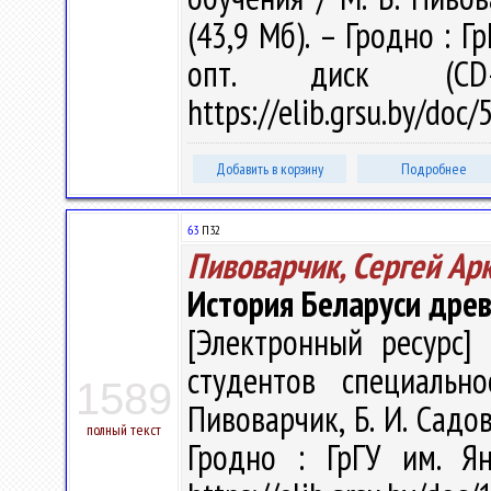
(43,9 Мб). – Гродно : Г
опт. диск (CD
https://elib.grsu.by/doc
Добавить в корзину
Подробнее
63
П32
Пивоварчик, Сергей Ар
История Беларуси древ
[Электронный ресурс] 
студентов специально
1589
Пивоварчик, Б. И. Садов
полный текст
Гродно : ГрГУ им. Я