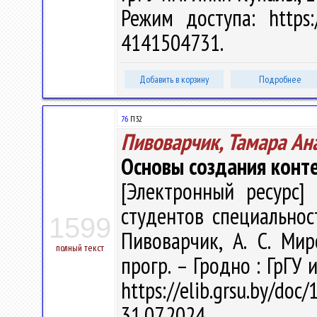
Режим доступа: https:/
4141504731.
Добавить в корзину
Подробнее
76
П32
Пивоварчик, Тамара Ан
Основы создания конт
[Электронный ресурс] 
студентов специальност
1599
Пивоварчик, А. С. Мир
полный текст
прогр. – Гродно : ГрГУ 
https://elib.grsu.by/d
31.07.2024.