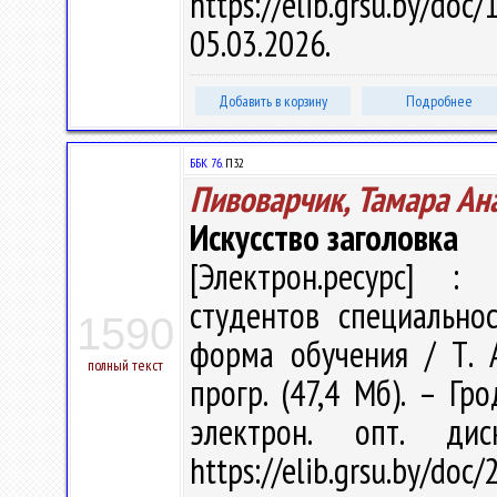
https://elib.grsu.by/d
05.03.2026.
Добавить в корзину
Подробнее
ББК 76.
П32
Пивоварчик, Тамара Ан
Искусство заголовка
[Электрон.ресурс] : 
студентов специально
1590
форма обучения / Т. А
полный текст
прогр. (47,4 Мб). – Гр
электрон. опт. ди
https://elib.grsu.by/doc