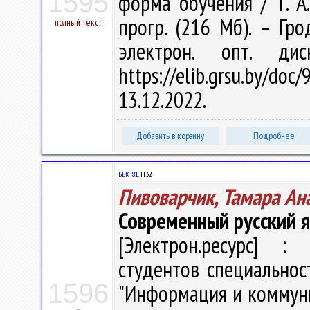
1595
форма обучения / Т. А.
прогр. (216 Мб). – Гро
полный текст
электрон. опт. ди
https://elib.grsu.by/d
13.12.2022.
Добавить в корзину
Подробнее
ББК 81.
П32
Пивоварчик, Тамара Ан
Современный русский 
[Электрон.ресурс] : 
студентов специальнос
1596
"Информация и коммуник