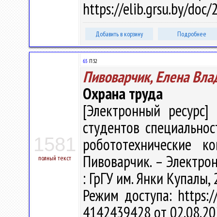
https://elib.grsu.by/doc
Добавить в корзину
Подробнее
65
П32
Пивоварчик, Елена Вл
Охрана труда
[Электронный ресурс] 
студентов специально
1581
робототехнические ко
Пивоварчик. – Электрон.,
полный текст
: ГрГУ им. Янки Купалы, 
Режим доступа: https://
4142439428 от 02.08.20