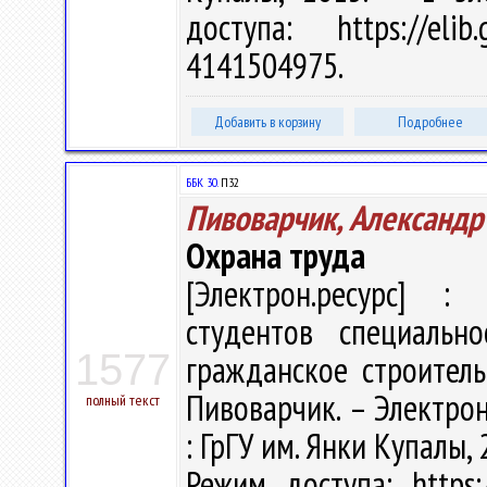
доступа: https://eli
4141504975.
Добавить в корзину
Подробнее
ББК 30.
П32
Пивоварчик, Александр
Охрана труда
[Электрон.ресурс] : 
студентов специаль
1577
гражданское строитель
Пивоварчик. – Электрон.
полный текст
: ГрГУ им. Янки Купалы, 
Режим доступа: https:/