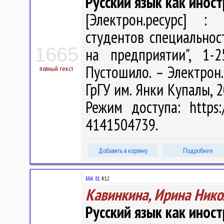
Русский язык как инос
[Электрон.ресурс] : 
студентов специальнос
1665
на предприятии", 1-
Пустошило. – Электрон.т
полный текст
ГрГУ им. Янки Купалы, 2
Режим доступа: https:/
4141504739.
Добавить в корзину
Подробнее
ББК 81.
К12
Кавинкина, Ирина Нико
Русский язык как инос