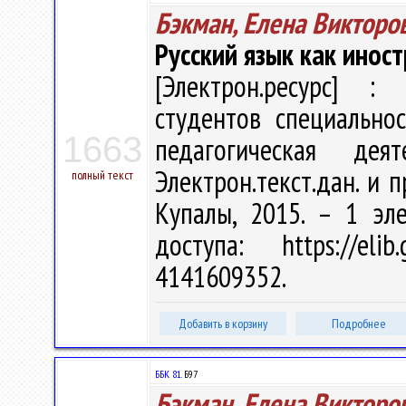
Бэкман, Елена Викторо
Русский язык как инос
[Электрон.ресурс] : 
студентов специально
1663
педагогическая де
Электрон.текст.дан. и п
полный текст
Купалы, 2015. – 1 эл
доступа: https://eli
4141609352.
Добавить в корзину
Подробнее
ББК 81.
Б97
Бэкман, Елена Викторо