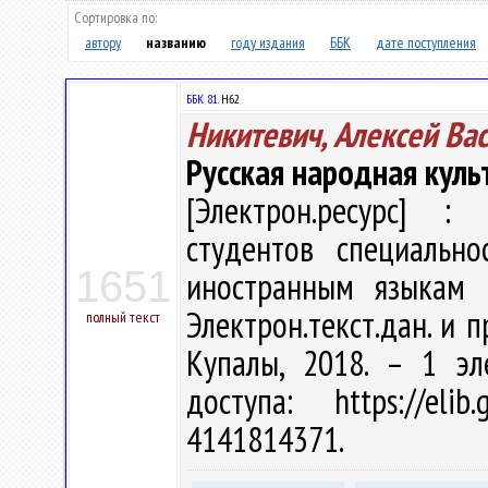
Сортировка по:
автору
названию
году издания
ББК
дате поступления
ББК 81.
Н62
Никитевич, Алексей Ва
Русская народная куль
[Электрон.ресурс] : 
студентов специальн
1651
иностранным языкам (
Электрон.текст.дан. и п
полный текст
Купалы, 2018. – 1 эл
доступа: https://eli
4141814371.