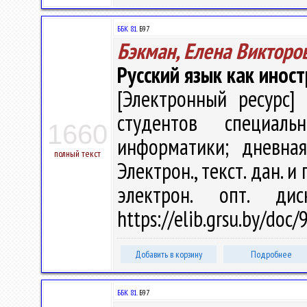
ББК 81.
Б97
Бэкман, Елена Викторо
Русский язык как инос
[Электронный ресурс] 
студентов специал
1660
информатики; дневна
полный текст
Электрон., текст. дан. и 
электрон. опт. ди
https://elib.grsu.by/doc
Добавить в корзину
Подробнее
ББК 81.
Б97