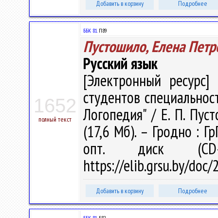
Добавить в корзину
Подробнее
ББК 81.
П89
Пустошило, Елена Петр
Русский язык
[Электронный ресурс] 
студентов специальнос
1652
Логопедия" / Е. П. Пуст
полный текст
(17,6 Мб). – Гродно : Г
опт. диск (CD
https://elib.grsu.by/doc
Добавить в корзину
Подробнее
ББК 81.
Б82