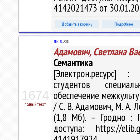
4142021473 от 30.01.20
Добавить в корзину
Подробнее
ББК 81.
А28
Адамович, Светлана Ва
Семантика
[Электрон.ресурс] : 
студентов специаль
1674
обеспечение межкульту
/ С. В. Адамович, М. А. 
полный текст
(1,8 Мб). – Гродно :
доступа: https://eli
4141917924.