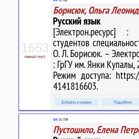
Борисюк, Ольга Леонид
Русский язык
[Электрон.ресурс] : 
студентов специальнос
1653
О. Л. Борисюк. – Электро
полный текст
: ГрГУ им. Янки Купалы, 
Режим доступа: https:/
4141816603.
Добавить в корзину
Подробнее
ББК 81.
П89
Пустошило, Елена Петр