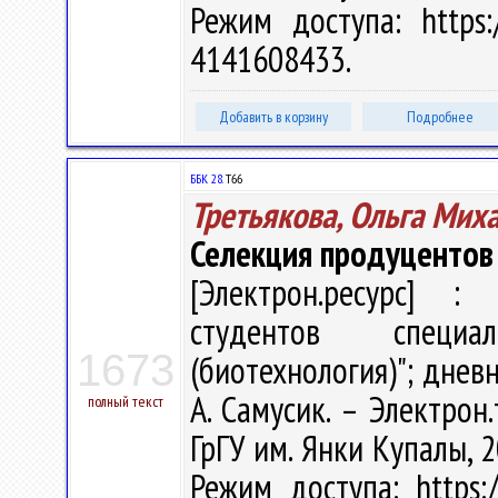
Режим доступа: https:/
4141608433.
Добавить в корзину
Подробнее
ББК 28.
Т66
Третьякова, Ольга Мих
Селекция продуцентов
[Электрон.ресурс] : 
студентов специа
1673
(биотехнология)"; дневн
А. Самусик. – Электрон.
полный текст
ГрГУ им. Янки Купалы, 2
Режим доступа: https:/