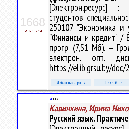
[Электрон.ресурс] : 
студентов специальнос
1668
250107 "Экономика и 
полный текст
"Финансы и кредит" / Е
прогр. (7,51 Мб). – Гр
электрон. опт. ди
https://elib.grsu.by/doc
Добавить в корзину
Подробнее
81
К13
Кавинкина, Ирина Нико
Русский язык. Практиче
[Электронный ресурс] 