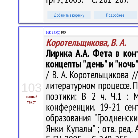
Добавить в корзину
Подробнее
ББК 83.3(0)
В40
Коротельщикова, В. А.
Лирика А.А. Фета в кон
концепты "день" и "ночь
/ В. А. Коротельщикова 
литературном процессе. 
103
поэтики: В 2 ч. Ч.1 :
полный
текст
конференции. 19-21 сен
образования "Гродненск
Янки Купалы" ; отв. ред. А