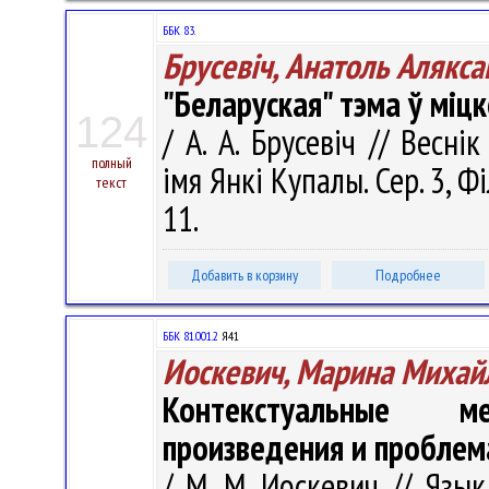
ББК 83.
Брусевіч, Анатоль Алякса
"Беларуская" тэма ў міц
124
/ А. А. Брусевіч // Весні
полный
імя Янкі Купалы. Сер. 3, Фі
текст
11.
Добавить в корзину
Подробнее
ББК 81.001.2
Я41
Иоскевич, Марина Михай
Контекстуальные м
произведения и проблем
/ М. М. Иоскевич // Язы