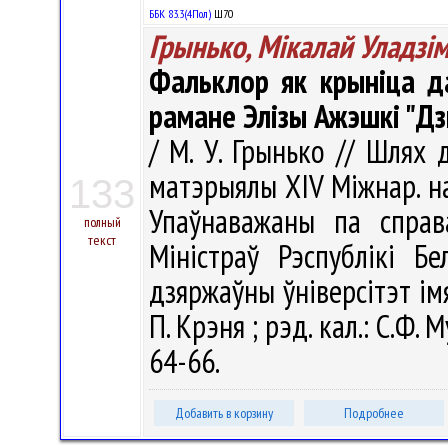
ББК 83.3(4Пол)
Ш70
Грынько, Мікалай Уладзім
Фальклор як крыніца д
рамане Элізы Ажэшкі "Дз
/ М. У. Грынько // Шлях 
матэрыялы ХIV Міжнар. нав
133
Упаўнаважаны па справ
полный
текст
Міністраў Рэспублікі Бе
дзяржаўны ўніверсітэт імя 
П. Крэня ; рэд. кал.: С.Ф. М
64-66.
Добавить в корзину
Подробнее