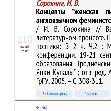
Сорокина, И. В.
Концепты "женская л
англоязычном феминист
/ И. В. Сорокина // В
литературном процессе. 
110
поэтики: В 2 ч. Ч.2 :
полный
текст
конференции. 19-21 сен
образования "Гродненск
Янки Купалы" ; отв. ред. А
ГрГУ, 2005. – С. 308-311.
Добавить в корзину
Подробнее
ББК 83.3(0)