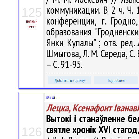
коммуникации. В 2 ч. Ч.
125
конференции, г. Гродно
полный
текст
образования "Гродненск
Янки Купалы" ; отв. ред. 
Шмыгова, Л. М. Середа, С. 
– С. 91-95.
Добавить в корзину
Подробнее
ББК 81.
Лецка, Ксенафонт Іванаві
Вытокі і станаўленне бе
святле хронік XVI стагод
126