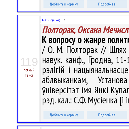
Добавить в корзину
Подробнее
ББК 83.3(4Пол)
Ш70
Полторак, Оксана Мечисл
К вопросу о жанре полит
/ О. М. Полторак // Шлях
навук. канф., Гродна, 11-
119
рэлігій і нацыянальнасце
полный
текст
аблвыканкам, Установ
ўніверсітэт імя Янкі Купалы
рэд. кал.: С.Ф. Мусіенка [і 
Добавить в корзину
Подробнее