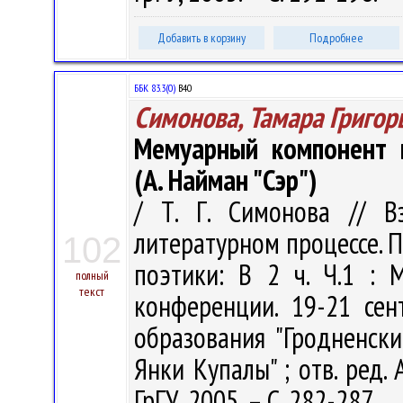
Добавить в корзину
Подробнее
ББК 83.3(0)
В40
Симонова, Тамара Григор
Мемуарный компонент в
(А. Найман "Сэр")
/ Т. Г. Симонова // В
литературном процессе. 
102
поэтики: В 2 ч. Ч.1 :
полный
текст
конференции. 19-21 сен
образования "Гродненск
Янки Купалы" ; отв. ред. А
ГрГУ, 2005. – С. 282-287.