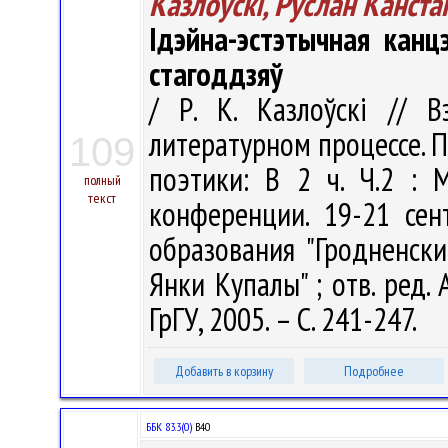
Казлоўскі, Руслан Канста
Ідэйна-эстэтычная кан
стагоддзяў
/ Р. К. Казлоўскі // 
литературном процессе. 
109
поэтики: В 2 ч. Ч.2 :
полный
текст
конференции. 19-21 сен
образования "Гродненск
Янки Купалы" ; отв. ред. А
ГрГУ, 2005. – С. 241-247.
Добавить в корзину
Подробнее
ББК 83.3(0)
В40