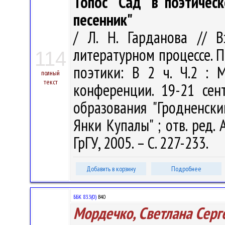
Топос "Сад" в поэтичес
песенник"
/ Л. Н. Гарданова // 
литературном процессе. 
114
поэтики: В 2 ч. Ч.2 :
полный
текст
конференции. 19-21 сен
образования "Гродненск
Янки Купалы" ; отв. ред. А
ГрГУ, 2005. – С. 227-233.
Добавить в корзину
Подробнее
ББК 83.3(0)
В40
Мордечко, Светлана Серг