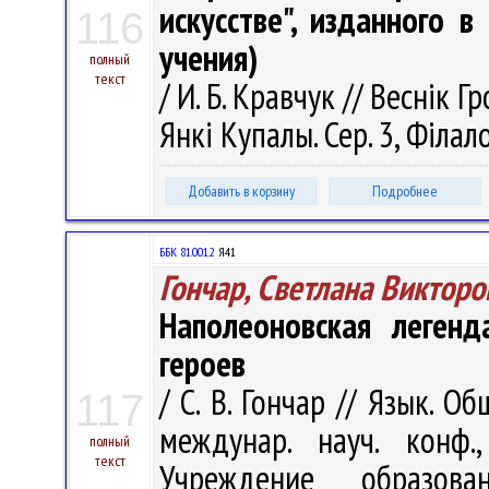
искусстве", изданного в
116
учения)
полный
текст
/ И. Б. Кравчук // Веснік 
Янкі Купалы. Сер. 3, Філало
Добавить в корзину
Подробнее
ББК 81.001.2
Я41
Гончар, Светлана Викторо
Наполеоновская леген
героев
/ С. В. Гончар // Язык. О
117
междунар. науч. конф.
полный
текст
Учреждение образован