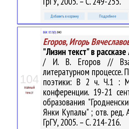
ГрГУ, 2005. – С. 249-255.
Добавить в корзину
Подробнее
ББК 83.3(0)
В40
Егоров, Игорь Вячеславо
"Лизин текст" в рассказе
/ И. В. Егоров // Вз
литературном процессе. 
104
поэтики: В 2 ч. Ч.1 :
полный
конференции. 19-21 сен
текст
образования "Гродненск
Янки Купалы" ; отв. ред. А
ГрГУ, 2005. – С. 214-216.