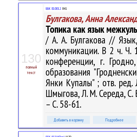
ББК 81.001.2
Я41
Булгакова, Анна Алексан
Топика как язык межкул
/ А. А. Булгакова // Яз
коммуникации. В 2 ч. Ч.
130
конференции, г. Гродно
полный
образования "Гродненск
текст
Янки Купалы" ; отв. ред. 
Шмыгова, Л. М. Середа, С. 
– С. 58-61.
Добавить в корзину
Подробнее
ББК 83.3(4Пол)
Ш70