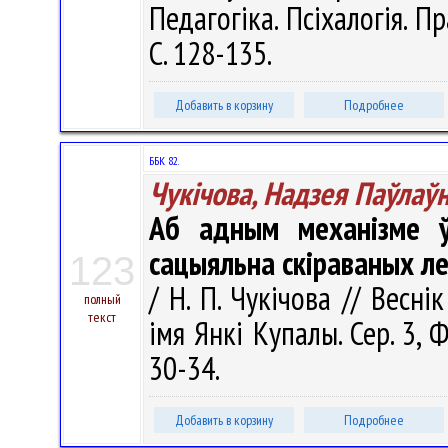
Педагогіка. Псіхалогія. П
С. 128-135.
Добавить в корзину
Подробнее
ББК 82.
Чукічова, Надзея Паўлаў
Аб адным механізме ў
сацыяльна скіраваных ле
123
/ Н. П. Чукічова // Весні
полный
текст
імя Янкі Купалы. Сер. 3, Ф
30-34.
Добавить в корзину
Подробнее