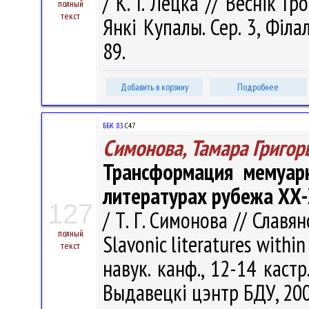
/ К. І. Лецка // Веснік Г
полный
текст
Янкі Купалы. Сер. 3, Філал
89.
Добавить в корзину
Подробнее
ББК 83.
С47
Симонова, Тамара Григор
Трансформация мемуарн
литературах рубежа ХХ-
127
/ Т. Г. Симонова // Славя
полный
Slavonic literatures within 
текст
навук. канф., 12-14 кастр.
Выдавецкі цэнтр БДУ, 2007