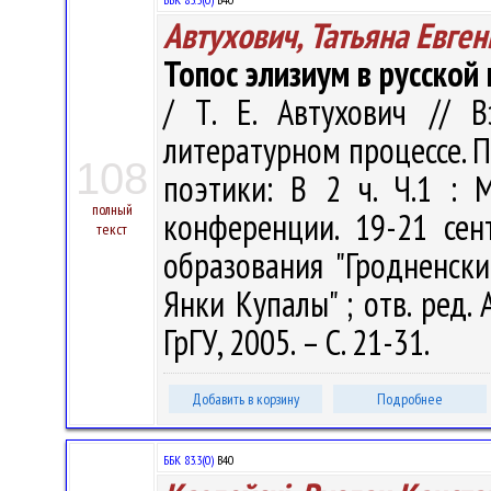
Автухович, Татьяна Евге
Топос элизиум в русской
/ Т. Е. Автухович // 
литературном процессе. 
108
поэтики: В 2 ч. Ч.1 :
полный
конференции. 19-21 сен
текст
образования "Гродненск
Янки Купалы" ; отв. ред. А
ГрГУ, 2005. – С. 21-31.
Добавить в корзину
Подробнее
ББК 83.3(0)
В40