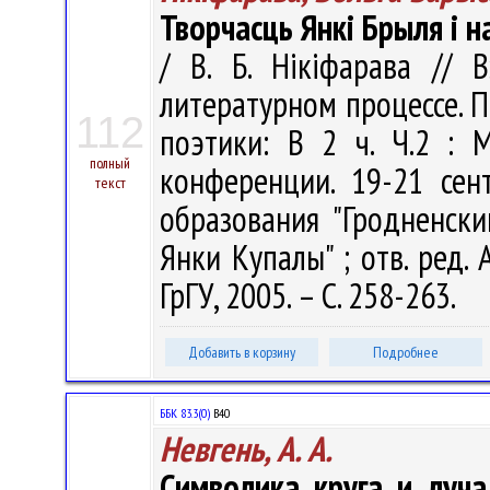
Творчасць Янкі Брыля і н
/ В. Б. Нікіфарава // 
литературном процессе. 
112
поэтики: В 2 ч. Ч.2 :
полный
конференции. 19-21 сен
текст
образования "Гродненск
Янки Купалы" ; отв. ред. А
ГрГУ, 2005. – С. 258-263.
Добавить в корзину
Подробнее
ББК 83.3(0)
В40
Невгень, А. А.
Символика круга и луча