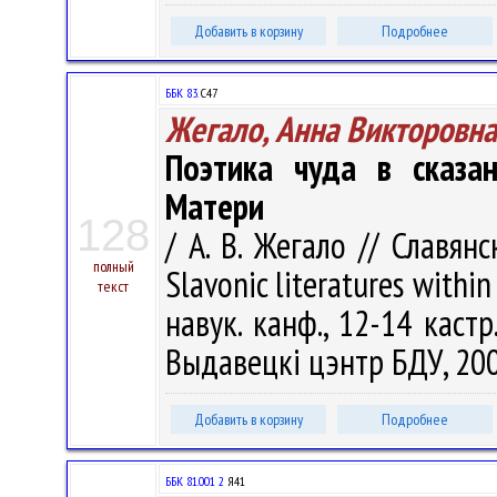
Добавить в корзину
Подробнее
ББК 83.
С47
Жегало, Анна Викторовна
Поэтика чуда в сказа
Матери
128
/ А. В. Жегало // Славян
полный
Slavonic literatures within 
текст
навук. канф., 12-14 кастр.
Выдавецкі цэнтр БДУ, 2007
Добавить в корзину
Подробнее
ББК 81.001 2
Я41