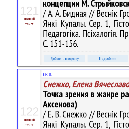
концепции М. Стрыйковс
121
/ А. А. Бидная // Веснік 
полный
Янкі Купалы. Сер. 1, Гіст
текст
Педагогіка. Псіхалогія. П
С. 151-156.
Добавить в корзину
Подробнее
ББК 83.
Снежко, Елена Вячеслав
Точка зрения в жанре ра
Аксенова)
122
/ Е. В. Снежко // Веснік 
полный
Янкі Купалы. Сер. 1, Гіст
текст