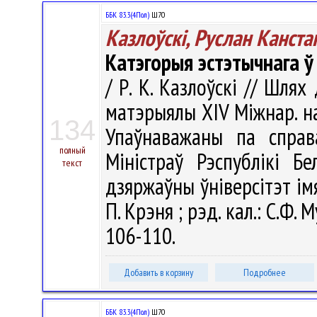
ББК 83.3(4Пол)
Ш70
Казлоўскі, Руслан Канста
Катэгорыя эстэтычнага ў
/ Р. К. Казлоўскі // Шлях
матэрыялы ХIV Міжнар. нав
134
Упаўнаважаны па справ
полный
Міністраў Рэспублікі Бе
текст
дзяржаўны ўніверсітэт імя 
П. Крэня ; рэд. кал.: С.Ф. М
106-110.
Добавить в корзину
Подробнее
ББК 83.3(4Пол)
Ш70