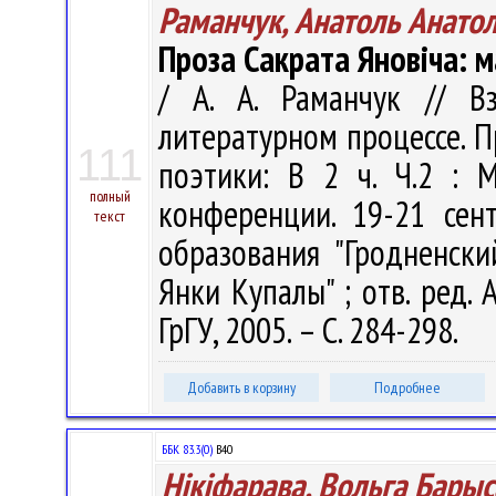
Раманчук, Анатоль Анатол
Проза Сакрата Яновіча: м
/ А. А. Раманчук // В
литературном процессе. 
111
поэтики: В 2 ч. Ч.2 :
полный
конференции. 19-21 сен
текст
образования "Гродненск
Янки Купалы" ; отв. ред. А
ГрГУ, 2005. – С. 284-298.
Добавить в корзину
Подробнее
ББК 83.3(0)
В40
Нікіфарава, Вольга Бары