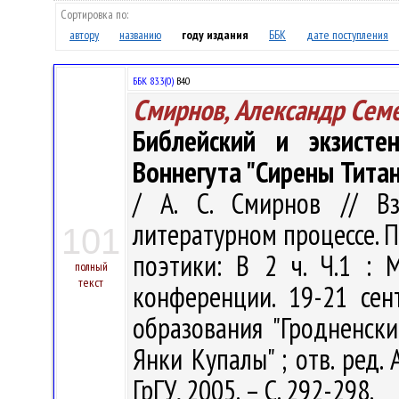
Сортировка по:
автору
названию
году издания
ББК
дате поступления
ББК 83.3(0)
В40
Смирнов, Александр Сем
Библейский и экзисте
Воннегута "Сирены Тита
/ А. С. Смирнов // В
литературном процессе. 
101
поэтики: В 2 ч. Ч.1 :
полный
текст
конференции. 19-21 сен
образования "Гродненск
Янки Купалы" ; отв. ред. А
ГрГУ, 2005. – С. 292-298.