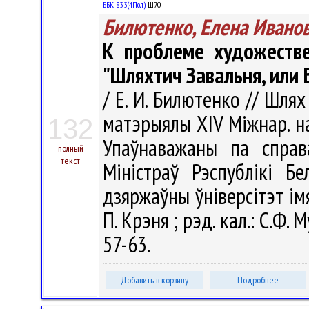
ББК 83.3(4Пол)
Ш70
Билютенко, Елена Ивано
К проблеме художеств
"Шляхтич Завальня, или 
/ Е. И. Билютенко // Шлях
матэрыялы ХIV Міжнар. нав
132
Упаўнаважаны па справ
полный
текст
Міністраў Рэспублікі Бе
дзяржаўны ўніверсітэт імя 
П. Крэня ; рэд. кал.: С.Ф. М
57-63.
Добавить в корзину
Подробнее