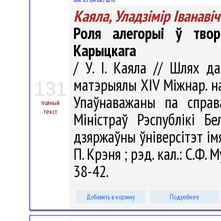
Каяла, Уладзiмiр Iванавiч
Роля алегорыі ў твор
Карыцкага
/ У. I. Каяла // Шлях д
матэрыялы ХIV Міжнар. нав
131
Упаўнаважаны па справ
полный
текст
Міністраў Рэспублікі Бе
дзяржаўны ўніверсітэт імя 
П. Крэня ; рэд. кал.: С.Ф. М
38-42.
Добавить в корзину
Подробнее