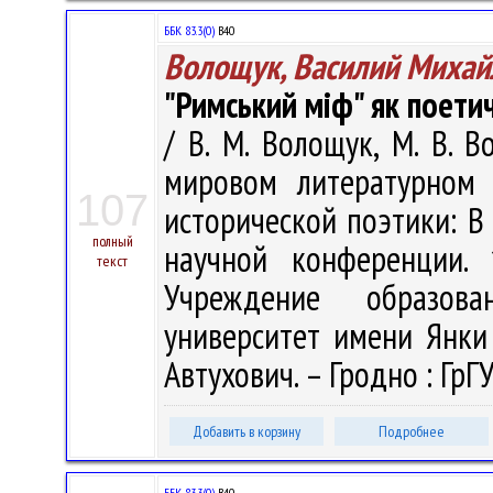
ББК 83.3(0)
В40
Волощук, Василий Михай
"Римський міф" як поети
/ В. М. Волощук, М. В. 
мировом литературном 
107
исторической поэтики: В
полный
научной конференции. 
текст
Учреждение образова
университет имени Янки К
Автухович. – Гродно : ГрГУ
Добавить в корзину
Подробнее
ББК 83.3(0)
В40