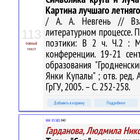
Картина лучшаго летняго
/ А. А. Невгень // В
литературном процессе. 
113
поэтики: В 2 ч. Ч.2 :
полный
текст
конференции. 19-21 сен
образования "Гродненск
Янки Купалы" ; отв. ред. А
ГрГУ, 2005. – С. 252-258.
Добавить в корзину
Подробнее
ББК 83.3(0)
В40
Гарданова, Людмила Ник