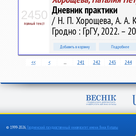
Дневник практики
2450
/ Н. П. Хорощева, А. А.
полный текст
Гродно : ГрГУ, 2022. – 20 
Добавить в корзину
Подробнее
<<
<
...
241
242
243
244
© 1999-2026,
Гродненский государственный университет имени Янки Купалы