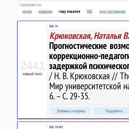
Сортировка по:
автору
названию
году издания
ББК
дате поступления
ББК 74
Крюковская, Наталья 
Прогностические возм
коррекционно-педа
2441
задержкой психическог
/ Н. В. Крюковская // Th
полный текст
Мир университетской на
6. – С. 29-35.
Добавить в корзину
Подробнее
ББК 74.
Б43