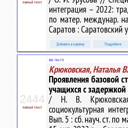
полный текст
интеграция – 2022: трад
по матер. междунар. нау
Саратов : Саратовский ун
Добавить в корзину
Подробнее
ББК 74.6
С71
Крюковская, Наталья 
Проявления базовой ст
учащихся с задержкой п
2444
/ Н. В. Крюковска
социокультурная инте
полный текст
Вып. 5 : сб. науч. ст. по