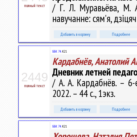
/ Г. Л. Муравьёва, М. 
полный текст
навучанне: сям'я, дзіцяч
Добавить в корзину
Подробнее
ББК 74.
К21
Кардабнёв, Анатолий А
Дневник летней педаго
2449
/ А. А. Кардабнёв. – 6-
полный текст
2022. – 44 с., 1экз.
Добавить в корзину
Подробнее
ББК 74.
К21
Хорощева, Наталия Пе