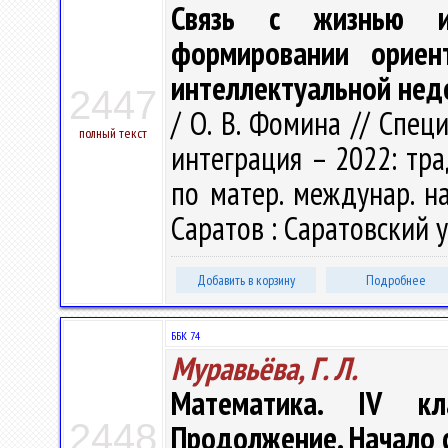
Связь с жизнью и
формировании ориен
интеллектуальной нед
2447
/ О. В. Фомина // Спец
полный текст
интеграция – 2022: трад
по матер. междунар. нау
Саратов : Саратовский ун
Добавить в корзину
Подробнее
ББК 74
Муравьёва, Г. Л.
Математика. IV кл
2448
Продолжение. Начало с