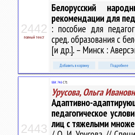
Белорусский народ
рекомендации для пед
2442
: пособие для педаго
сред. образования с бело
полный текст
[и др.]. – Минск : Аверсэ
Добавить в корзину
Подробнее
ББК 74.6
С71
Урусова, Ольга Иванов
Адаптивно-адапти
педагогическое услов
лиц с тяжелыми множ
2443
/ О. И. Урусова // Спе