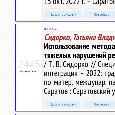
15 окт. 2022 г. – Сарато
Добавить в корзину
Подробнее
ББК 74.6
С71
Сидорко, Татьяна Влад
Использование метода
тяжелых нарушений р
2445
/ Т. В. Сидорко // Спе
интеграция – 2022: трад
полный текст
по матер. междунар. нау
Саратов : Саратовский ун
Добавить в корзину
Подробнее