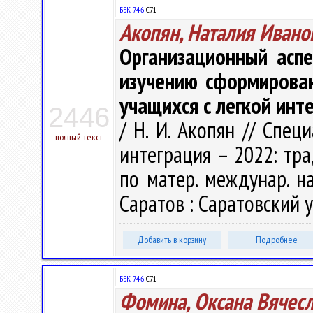
ББК 74.6
С71
Акопян, Наталия Ивано
Организационный аспе
изучению сформирован
учащихся с легкой ин
2446
/ Н. И. Акопян // Спец
полный текст
интеграция – 2022: трад
по матер. междунар. нау
Саратов : Саратовский ун
Добавить в корзину
Подробнее
ББК 74.6
С71
Фомина, Оксана Вячес