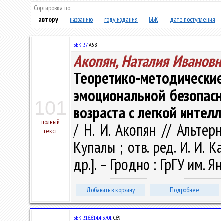
Сортировка по:
автору
названию
году издания
ББК
дате поступления
ББК 37
А58
Акопян, Наталия Ивановн
Теоретико-методи
эмоциональной безопас
101
возраста с легкой инте
полный
/ Н. И. Акопян // Альтерн
текст
Купалы ; отв. ред. И. И. 
др.]. – Гродно : ГрГУ им. 
Добавить в корзину
Подробнее
ББК 316.614.4:37.01
С69