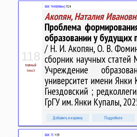
ББК 74.48(4Беи)
П24
Акопян, Наталия Ивановн
Проблема формирования
образовании у будущих 
/ Н. И. Акопян, О. В. Фом
118
сборник научных статей
полный
Учреждение образован
текст
университет имени Янки К
Гнездовский ; редколлегия
ГрГУ им. Янки Купалы, 2025
Добавить в корзину
Подробнее
ББК 75.
Ч39