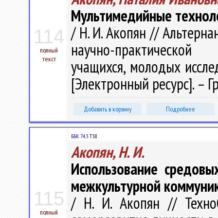
Мультимедийные техноло
/ Н. И. Акопян // Альтер
114
научно-практической 
полный
текст
учащихся, молодых исслед
[Электронный ресурс]. – Гр
Добавить в корзину
Подробнее
ББК 74.3
Т38
Акопян, Н. И.
Использование средовы
межкультурной коммуни
115
/ Н. И. Акопян // Техн
полный