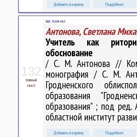
Добавить в корзину
Подробнее
ББК 74.204
К63
Антонова, Светлана Мих
Учитель как риторич
обоснование
/ С. М. Антонова // Ко
132
монография / С. М. Ант
полный
Гродненского облиспо
текст
образования "Гроднен
образования" ; под ред. 
областной институт развит
Добавить в корзину
Подробнее