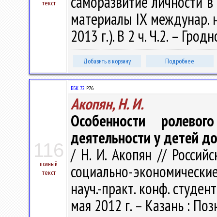
саморазвитие личности в 
текст
материалы IX междунар. на
2013 г.). В 2 ч. Ч.2. – Гродн
Добавить в корзину
Подробнее
ББК 72.
Р76
Акопян, Н. И.
Особенности ролевог
деятельности у детей д
116
/ Н. И. Акопян // Россий
полный
социально-экономически
текст
науч.-практ. конф. студе
мая 2012 г. – Казань : Поз