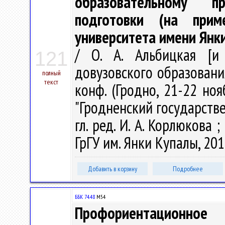
образовательному п
подготовки (на приме
университета имени Янк
/ О. А. Альбицкая [и
121
довузовского образования
полный
текст
конф. (Гродно, 21-22 но
"Гродненский государств
гл. ред. И. А. Корлюкова ; 
ГрГУ им. Янки Купалы, 2019
Добавить в корзину
Подробнее
ББК 74.48
М54
Профориентационное