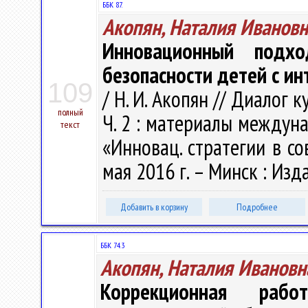
ББК 87.
Акопян, Наталия Ивановн
Инновационный подх
безопасности детей с и
109
/ Н. И. Акопян // Диалог к
полный
Ч. 2 : материалы междунар
текст
«Инновац. стратегии в со
мая 2016 г. – Минск : Изд
Добавить в корзину
Подробнее
ББК 74.3
Акопян, Наталия Ивановн
Коррекционная раб