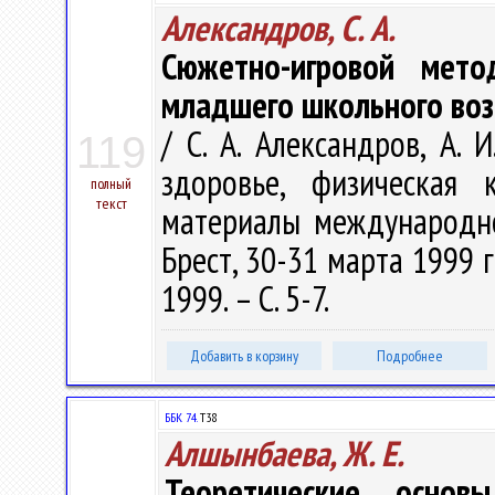
Александров, С. А.
Сюжетно-игровой мето
младшего школьного воз
/ С. А. Александров, А. 
119
здоровье, физическая 
полный
текст
материалы международно
Брест, 30-31 марта 1999 го
1999. – С. 5-7.
Добавить в корзину
Подробнее
ББК 74.
Т38
Алшынбаева, Ж. Е.
Теоретические основ