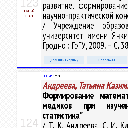
123
развитие, формировани
полный
научно-практической конф
текст
/ Учреждение образов
университет имени Янки 
Гродно : ГрГУ, 2009. – С. 3
Добавить в корзину
Подробнее
ББК 74.58
М74
Андреева, Татьяна Казим
Формирование математ
медиков при изучен
статистика"
124
/ Т. К. Андреева, С. И. 