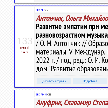
ББК 74.
О23
Антончик, Ольга Михайл
Развитие эмпатии при м
разновозрастном музыка
133
/ О. М. Антончик // Образ
полный
материалы V Междунар. н
текст
2022 г. / под ред.: О. И. 
дом "Развитие образования
Добавить в корзину
Подробнее
ББК 74.480
С88
Ануфрик, Славамир Степ