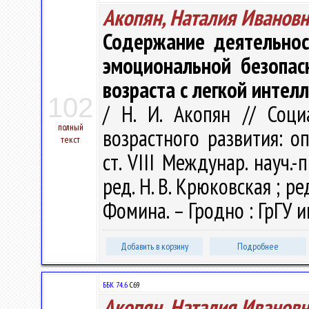
Акопян, Наталия Ивановн
Содержание деятельнос
эмоциональной безопас
возраста с легкой инте
102
/ Н. И. Акопян // Соц
полный
возрастного развития: оп
текст
ст. VIII Междунар. науч.-
ред. Н. В. Крюковская ; ред
Фомина. – Гродно : ГрГУ и
Добавить в корзину
Подробнее
ББК 74..6
С69
Акопян, Наталия Ивановн