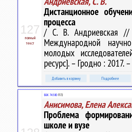
Андриевская, С. В.
Дистанционное обучени
процесса
127
/ С. В. Андриевская /
полный
Международной научно-
текст
молодых исследователе
ресурс]. – Гродно : 2017. – 
Добавить в корзину
Подробнее
ББК 74.580
П72
Анисимова, Елена Алекс
Проблема формирован
школе и вузе