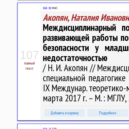
ББК 88.
М43
Акопян, Наталия Ивановн
Междисциплинарный по
развивающей работы по
безопасности у младш
107
недостаточностью
полный
/ Н. И. Акопян // Межди
текст
специальной педагогике 
IX Междунар. теоретико-
марта 2017 г. – М. : МГЛУ,
Добавить в корзину
Подробнее
ББК 74.
Т38