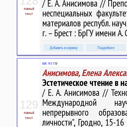
128
/ Е. А. Анисимова // Пр
полный
неспециальных факульте
текст
материалов республ. науч.
г. – Брест : БрГУ имени А. 
Добавить в корзину
Подробнее
ББК 74.3
Т38
Анисимова, Елена Алекс
Эстетическое чтение в 
/ Е. А. Анисимова // Техн
Международной нау
129
непрерывного образо
полный
текст
личности", Гродно, 15-16 