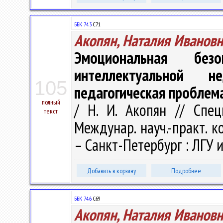
ББК 74.3
С71
Акопян, Наталия Ивановн
Эмоциональная без
интеллектуальной н
105
педагогическая проблем
полный
/ Н. И. Акопян // Спе
текст
Междунар. науч.-практ. к
– Санкт-Петербург : ЛГУ им
Добавить в корзину
Подробнее
ББК 74.6
С69
Акопян, Наталия Ивановн