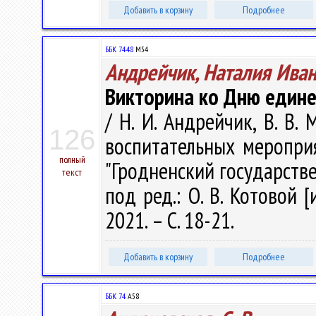
Добавить в корзину
Подробнее
ББК 74.48
М54
Андрейчик, Наталия Ива
Викторина ко Дню едине
/ Н. И. Андрейчик, В. В
126
воспитательных меропри
полный
"Гродненский государств
текст
под ред.: О. В. Котовой [
2021. – С. 18-21.
Добавить в корзину
Подробнее
ББК 74.
А58