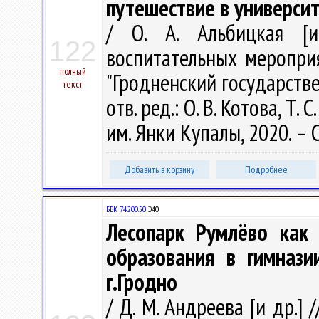
путешествие в универси
/ О. А. Альбицкая [и
122
воспитательных меропри
полный
"Гродненский государств
текст
отв. ред.: О. В. Котова, Т. 
им. Янки Купалы, 2020. – С
Добавить в корзину
Подробнее
ББК 74.200.50
Э40
Лесопарк Румлёво как 
образования в гимназ
г.Гродно
/ Д. М. Андреева [и др.] 