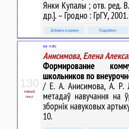
Янки Купалы ; отв. ред. В.
др.]. – Гродно : ГрГУ, 2001
Добавить в корзину
Подробнее
ББК 74.
В92
Анисимова, Елена Алекс
Формирование комм
школьников по внеурочн
130
/ Е. А. Анисимова, А. Р
полный
метадаў навучання на ў
текст
зборнік навуковых артыкул
10.