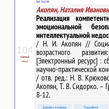
ББК 74.6
С69
Акопян, Наталия Ивановн
Реализация компетен
эмоциональной безо
интеллектуальной недо
/ Н. И. Акопян // Соц
104
возрастного развити
полный
[Электронный ресурс] : 
текст
научно-практической ко
/ отв. ред.: Н. В. Крюковс
Акопян, Т. В. Сидорко. – 
8-12.
Добавить в корзину
Подробнее