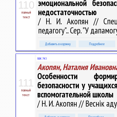
эмоциональной безопа
110
недостаточностью
полный
текст
/ Н. И. Акопян // Спец
педагогу".. Сер. "У дапамог
Добавить в корзину
Подробнее
ББК 74.3
Акопян, Наталия Ивановн
Особенности форми
111
безопасности у учащихс
полный
вспомогательной школы
текст
/ Н. И. Акопян // Веснік ад