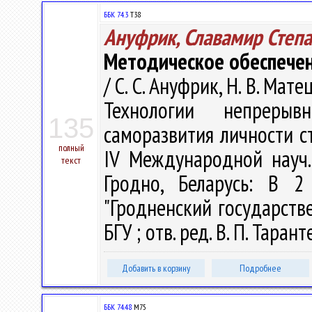
ББК 74.3
Т38
Ануфрик, Славамир Степ
Методическое обеспечен
/ С. С. Ануфрик, Н. В. Мате
Технологии непрерыв
135
саморазвития личности с
полный
IV Международной науч.
текст
Гродно, Беларусь: В 2
"Гродненский государств
БГУ ; отв. ред. В. П. Таран
Добавить в корзину
Подробнее
ББК 74.48
М75