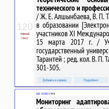
технического и професс
/ Ж. Е. Алшынбаева, В. П.
в образовании [Электрон
120
участников ХI Междунаро
полный
текст
15 марта 2017 г. / Уч
государственный университ
Тарантей ; ред. кол. В. П. Т
301-305.
Добавить в корзину
Подробнее
ББК 74.200.53
М54
Мониторинг адаптиров