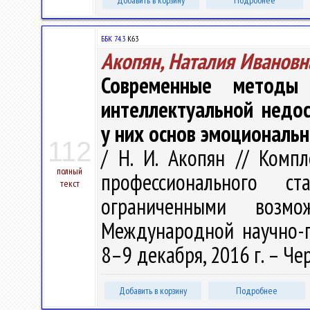
Добавить в корзину
Подробнее
ББК 74.3
К63
Акопян, Наталия Ивановн
Современные метод
интеллектуальной недо
у них основ эмоциональн
112
/ Н. И. Акопян // Комп
полный
профессионального 
текст
ограниченными возм
Международной научно-п
8–9 декабря, 2016 г. – Чер
Добавить в корзину
Подробнее