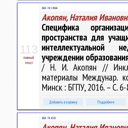
ББК 74.3
И64
Акопян, Наталия Ивановн
Специфика организац
пространства для учащ
интеллектуальной н
113
учреждении образовани
полный
текст
/ Н. И. Акопян // Инк
материалы Междунар. ко
Минск : БГПУ, 2016. – С. 6-
Добавить в корзину
Подробнее
ББК 74.
А58
Акопян, Наталия Ивановн