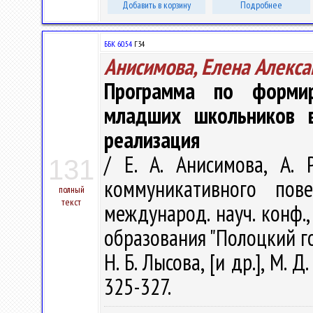
Добавить в корзину
Подробнее
ББК 60.54
Г34
Анисимова, Елена Алекс
Программа по формир
младших школьников в
реализация
/ Е. А. Анисимова, А.
131
коммуникативного пов
полный
текст
международ. науч. конф.,
образования "Полоцкий гос.
Н. Б. Лысова, [и др.], М. 
325-327.