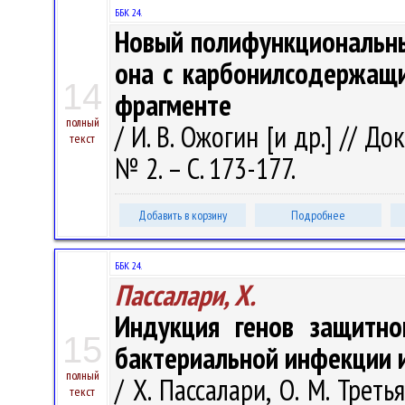
ББК 24.
Новый полифункциональный
она с карбонилсодержащи
14
фрагменте
полный
/ И. В. Ожогин [и др.] // Д
текст
№ 2. – С. 173-177.
Добавить в корзину
Подробнее
ББК 24.
Пассалари, Х.
Индукция генов защитно
15
бактериальной инфекции 
полный
/ Х. Пассалари, О. М. Трет
текст