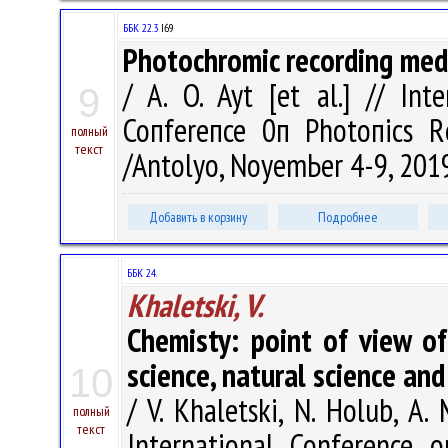
ББК 22.3
I69
Photochromic recording med
/ A. O. Ayt [et al.] // Int
9
Сопfеrепсе 0п Рhоtопiсs R
полный
текст
/Antolyo, NоуеmЬеr 4-9, 2019. 
Добавить в корзину
Подробнее
ББК 24.
Khaletski, V.
Chemisty: point of view of
science, natural science an
10
/ V. Khaletski, N. Holub, A
полный
текст
International Conference 