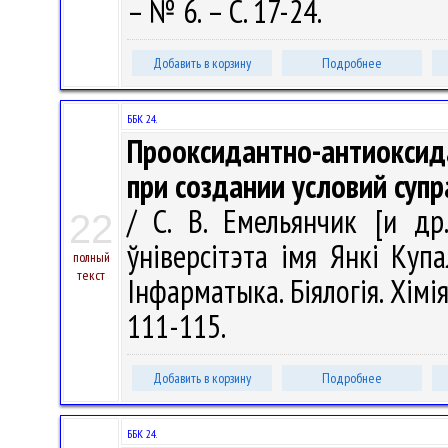
– № 6. – С. 17-24.
Добавить в корзину
Подробнее
ББК 24.
Прооксидантно-антиоксида
при создании условий суп
/ С. В. Емельянчик [и др
22
ўніверсітэта імя Янкі Купа
полный
текст
Інфарматыка. Біялогія. Хімія
111-115.
Добавить в корзину
Подробнее
ББК 24.