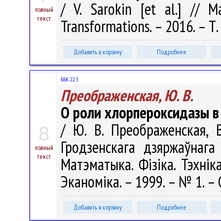
/ V. Sarokin [et al.] // M
полный
текст
Transformations. – 2016. – Т. 
Добавить в корзину
Подробнее
ББК 22.3
Преображенская, Ю. В.
О роли хлорпероксидазы в 
/ Ю. В. Преображенская, В
8
Гродзенскага дзяржаўнага 
полный
текст
Матэматыка. Фізіка. Тэхніка
Эканоміка. – 1999. – № 1. – 
Добавить в корзину
Подробнее