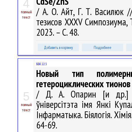
CdSe/ZnS
4
/ А. О. Айт, Г. Т. Василюк
полный
текст
тезисов ХХХV Симпозиума, Ту
2023. – С. 48.
Добавить в корзину
Подробнее
ББК 22.3
Новый тип полимерн
гетероциклических тионов
/ Д. А. Опарин [и др.] 
5
ўніверсітэта імя Янкі Купал
полный
текст
Інфарматыка. Біялогія. Хімія
64-69.