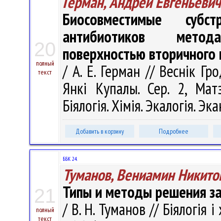
Герман, Андрей Евгеньевич
Биосовместимые субст
антибиотиков метод
20
поверхностью вторичного 
полный
/ А. Е. Герман // Веснік Г
текст
Янкі Купалы. Сер. 2, Матэ
Біялогія. Хімія. Экалогія. Эк
Добавить в корзину
Подробнее
ББК 24.
Туманов, Вениамин Никито
Типы и методы решения за
21
/ В. Н. Туманов // Біялогія і
полный
текст