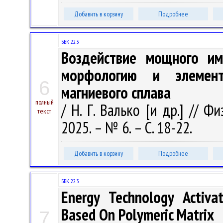
Добавить в корзину
Подробнее
ББК 22.3
Воздействие мощного им
морфологию и элемент
6
магниевого сплава
полный
/ Н. Г. Валько [и др.] // 
текст
2025. – № 6. – С. 18-22.
Добавить в корзину
Подробнее
ББК 22.3
Energy Technology Activa
Based On Polymeric Matrix
7