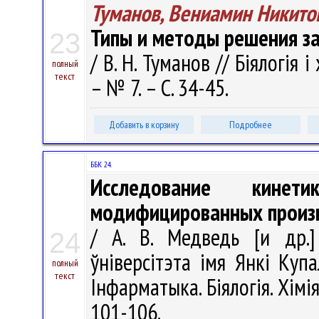
Туманов, Вениамин Никито
Типы и методы решения за
23
/ В. Н. Туманов // Біялогія і
полный
текст
– № 7. – С. 34-45.
Добавить в корзину
Подробнее
ББК 24.
Исследование кинети
модифицированных произв
/ А. В. Медведь [и др.]
24
ўніверсітэта імя Янкі Купа
полный
текст
Інфарматыка. Біялогія. Хімія
101-106.