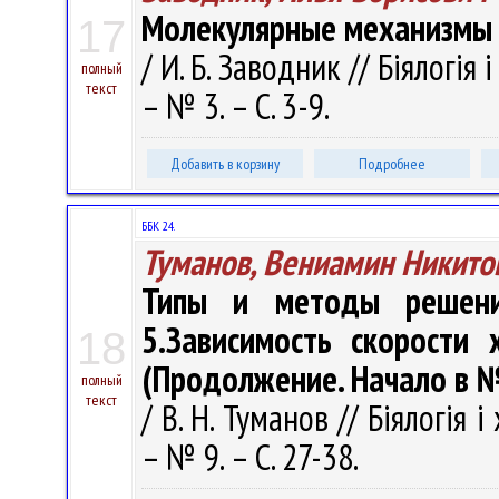
Молекулярные механизмы 
17
/ И. Б. Заводник // Біялогія 
полный
текст
– № 3. – С. 3-9.
Добавить в корзину
Подробнее
ББК 24.
Туманов, Вениамин Никито
Типы и методы решени
5.Зависимость скорости
18
(Продолжение. Начало в №
полный
текст
/ В. Н. Туманов // Біялогія і
– № 9. – С. 27-38.