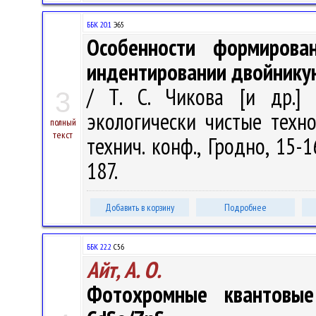
ББК 20.1
Э65
Особенности формирова
индентировании двойнику
/ Т. С. Чикова [и др.] 
3
экологически чистые техно
полный
текст
технич. конф., Гродно, 15-1
187.
Добавить в корзину
Подробнее
ББК 22.2
С56
Айт, А. О.
Фотохромные квантовые