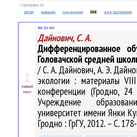
Сортировка по:
автору
названию
году издания
ББК
дате поступления
ББК 20.1
А43
Дайнович, С. А.
Дифференцированное об
Головачской средней школ
/ С. А. Дайнович, А. Э. Дай
1
экологии : материалы VII
полный
конференции (Гродно, 24 
текст
Учреждение образован
университет имени Янки Купал
Гродно : ГрГУ, 2012. – С. 178