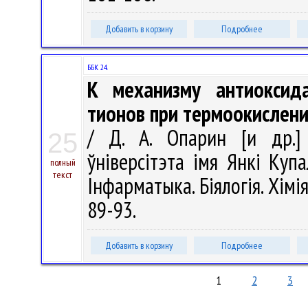
Добавить в корзину
Подробнее
ББК 24.
К механизму антиоксида
тионов при термоокислен
/ Д. А. Опарин [и др.] 
25
ўніверсітэта імя Янкі Купа
полный
текст
Інфарматыка. Біялогія. Хімія
89-93.
Добавить в корзину
Подробнее
1
2
3