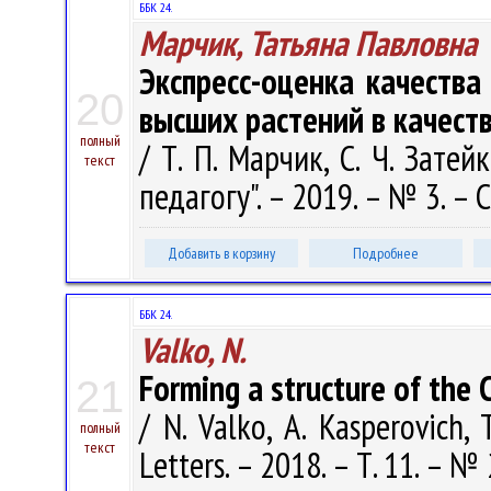
ББК 24.
Марчик, Татьяна Павловна
Экспресс-оценка качества
20
высших растений в качест
полный
/ Т. П. Марчик, С. Ч. Затейк
текст
педагогу". – 2019. – № 3. – С
Добавить в корзину
Подробнее
ББК 24.
Valko, N.
Forming a structure of the C
21
/ N. Valko, A. Kasperovich, 
полный
текст
Letters. – 2018. – Т. 11. – №