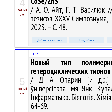
CdSe/ZnS
4
/ А. О. Айт, Г. Т. Василюк
полный
текст
тезисов ХХХV Симпозиума, Ту
2023. – С. 48.
Добавить в корзину
Подробнее
ББК 22.3
Новый тип полимерн
гетероциклических тионов
/ Д. А. Опарин [и др.] 
5
ўніверсітэта імя Янкі Купал
полный
текст
Інфарматыка. Біялогія. Хімія
64-69.