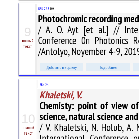
ББК 22.3
I69
Photochromic recording med
/ A. O. Ayt [et al.] // Int
9
Сопfеrепсе 0п Рhоtопiсs R
полный
текст
/Antolyo, NоуеmЬеr 4-9, 2019. 
Добавить в корзину
Подробнее
ББК 24.
Khaletski, V.
Chemisty: point of view of
science, natural science an
10
/ V. Khaletski, N. Holub, A
полный
текст
International Conference 