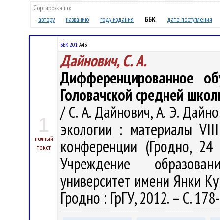
Сортировка по:
автору
названию
году издания
ББК
дате поступления
ББК 20.1
А43
Дайнович, С. А.
Дифференцированное об
Головачской средней школ
/ С. А. Дайнович, А. Э. Дай
1
экологии : материалы VII
полный
конференции (Гродно, 24 
текст
Учреждение образован
университет имени Янки Купал
Гродно : ГрГУ, 2012. – С. 178