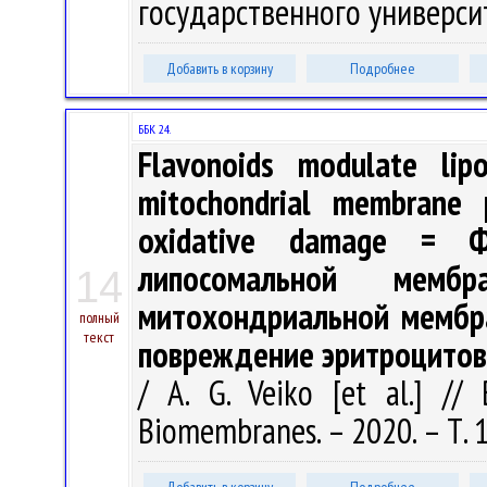
государственного университе
Добавить в корзину
Подробнее
ББК 24.
Flavonoids modulate lip
mitochondrial membrane p
oxidative damage = Ф
липосомальной мембр
14
митохондриальной мембр
полный
текст
повреждение эритроцитов
/ A. G. Veiko [et al.] //
Biomembranes. – 2020. – Т. 1