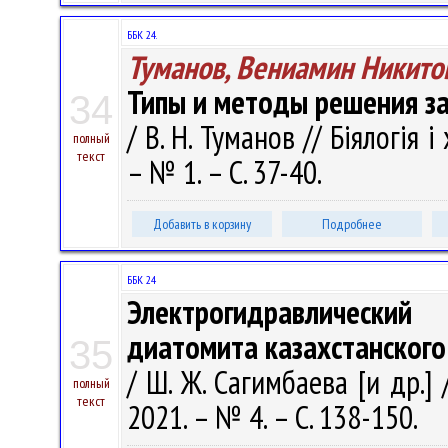
ББК 24.
Туманов, Вениамин Никито
Типы и методы решения за
34
/ В. Н. Туманов // Біялогія і
полный
текст
– № 1. – С. 37-40.
Добавить в корзину
Подробнее
ББК 24
Электрогидравлически
диатомита казахстанског
35
/ Ш. Ж. Сагимбаева [и др.]
полный
текст
2021. – № 4. – С. 138-150.