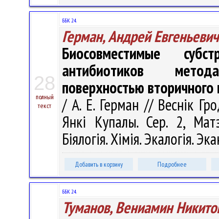
ББК 24.
Герман, Андрей Евгеньевич
Биосовместимые субст
антибиотиков метод
28
поверхностью вторичного 
полный
/ А. Е. Герман // Веснік Г
текст
Янкі Купалы. Сер. 2, Матэ
Біялогія. Хімія. Экалогія. Эк
Добавить в корзину
Подробнее
ББК 24.
Туманов, Вениамин Никито