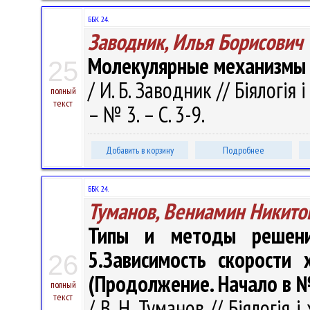
ББК 24.
Заводник, Илья Борисович
Молекулярные механизмы 
25
/ И. Б. Заводник // Біялогія 
полный
текст
– № 3. – С. 3-9.
Добавить в корзину
Подробнее
ББК 24.
Туманов, Вениамин Никито
Типы и методы решени
5.Зависимость скорости
26
(Продолжение. Начало в №
полный
текст
/ В. Н. Туманов // Біялогія і