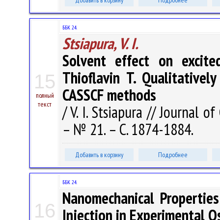
Добавить в корзину
Подробнее
ББК 24.
Stsiapura, V. I.
Solvent effect on excite
Thioflavin T. Qualitativel
15
CASSCF methods
полный
текст
/ V. I. Stsiapura // Journal 
– № 21. – С. 1874-1884.
Добавить в корзину
Подробнее
ББК 24.
Nanomechanical Properties
16
Injection in Experimental O