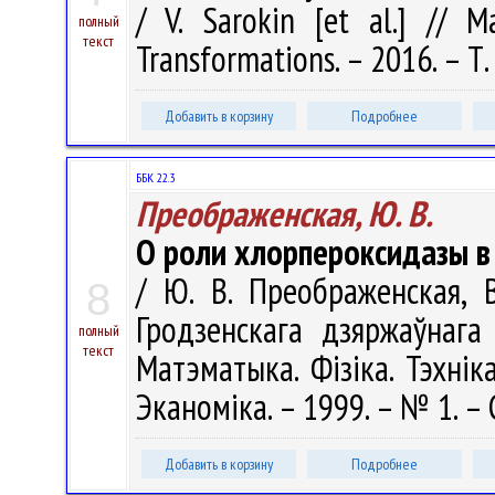
/ V. Sarokin [et al.] // M
полный
текст
Transformations. – 2016. – Т. 
Добавить в корзину
Подробнее
ББК 22.3
Преображенская, Ю. В.
О роли хлорпероксидазы в 
/ Ю. В. Преображенская, В
8
Гродзенскага дзяржаўнага 
полный
текст
Матэматыка. Фізіка. Тэхніка
Эканоміка. – 1999. – № 1. – 
Добавить в корзину
Подробнее