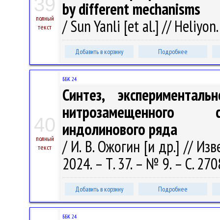
39
by different mechanisms
полный
/ Sun Yanli [et al.] // Heliyon
текст
Добавить в корзину
Подробнее
ББК 24
Синтез, эксперименталь
нитрозамещенного си
40
индолинового ряда
полный
/ И. В. Ожогин [и др.] // И
текст
2024. – Т. 37. – № 9. – С. 27
Добавить в корзину
Подробнее
ББК 24