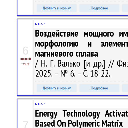
Добавить в корзину
Подробнее
ББК 22.3
Воздействие мощного им
морфологию и элемент
6
магниевого сплава
полный
/ Н. Г. Валько [и др.] // 
текст
2025. – № 6. – С. 18-22.
Добавить в корзину
Подробнее
ББК 22.3
Energy Technology Activa
Based On Polymeric Matrix
7