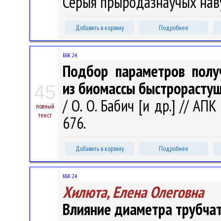
Серыя прыродазнаўчых навук
Добавить в корзину
Подробнее
ББК 24
Подбор параметров полу
из биомассы быстрорасту
45
/ О. О. Бабич [и др.] // АПК
полный
текст
676.
Добавить в корзину
Подробнее
ББК 24
Хилюта, Елена Олеговна
Влияние диаметра трубчат