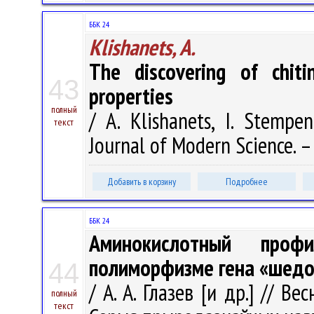
ББК 24
Klishanets, A.
The discovering of chiti
43
properties
полный
/ A. Klishanets, I. Stempe
текст
Journal of Modern Science. –
Добавить в корзину
Подробнее
ББК 24
Аминокислотный про
полиморфизме гена «шедо
44
/ А. А. Глазев [и др.] // В
полный
текст