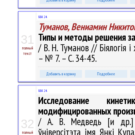
Добавить в корзину
Подробнее
ББК 24.
Туманов, Вениамин Никито
Типы и методы решения за
31
/ В. Н. Туманов // Біялогія і
полный
текст
– № 7. – С. 34-45.
Добавить в корзину
Подробнее
ББК 24.
Исследование кинети
модифицированных произв
/ А. В. Медведь [и др.]
32
ўніверсітэта імя Янкі Купа
полный