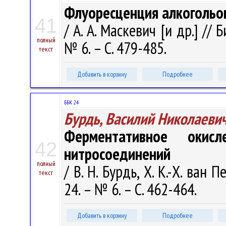
Флуоресценция алкогольо
41
/ А. А. Маскевич [и др.] // 
полный
№ 6. – С. 479-485.
текст
Добавить в корзину
Подробнее
ББК 24
Бурдь, Василий Николаеви
Ферментативное окис
42
нитросоединений
полный
/ В. Н. Бурдь, Х. К.-Х. ван 
текст
24. – № 6. – С. 462-464.
Добавить в корзину
Подробнее