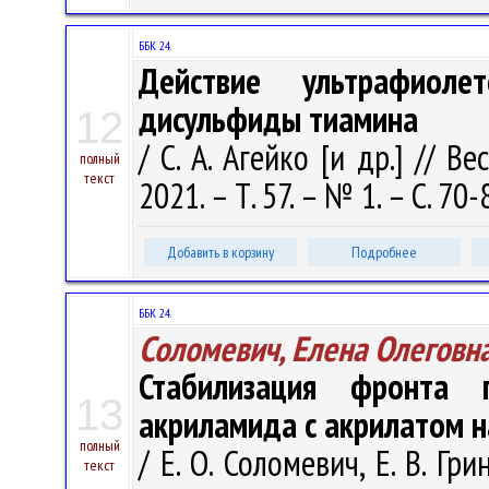
ББК 24.
Действие ультрафиол
дисульфиды тиамина
12
/ С. А. Агейко [и др.] // В
полный
текст
2021. – Т. 57. – № 1. – С. 70-
Добавить в корзину
Подробнее
ББК 24.
Соломевич, Елена Олеговн
Стабилизация фронта 
13
акриламида с акрилатом н
полный
/ Е. О. Соломевич, Е. В. Гр
текст