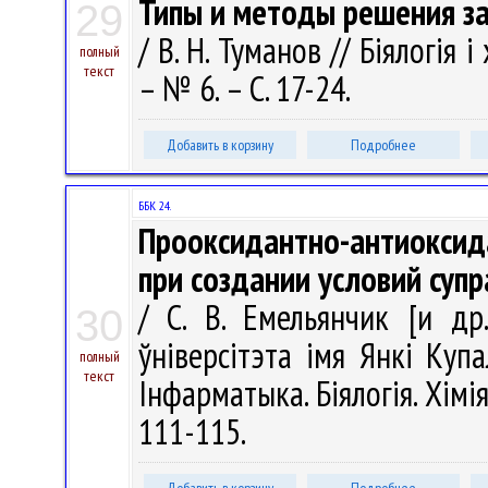
Типы и методы решения за
29
/ В. Н. Туманов // Біялогія і
полный
текст
– № 6. – С. 17-24.
Добавить в корзину
Подробнее
ББК 24.
Прооксидантно-антиоксида
при создании условий суп
/ С. В. Емельянчик [и др
30
ўніверсітэта імя Янкі Купа
полный
текст
Інфарматыка. Біялогія. Хімія
111-115.