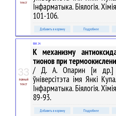
текст
Інфарматыка. Біялогія. Хімія
101-106.
Добавить в корзину
Подробнее
ББК 24.
К механизму антиоксида
тионов при термоокислен
/ Д. А. Опарин [и др.] 
33
ўніверсітэта імя Янкі Купа
полный
текст
Інфарматыка. Біялогія. Хімія
89-93.
Добавить в корзину
Подробнее