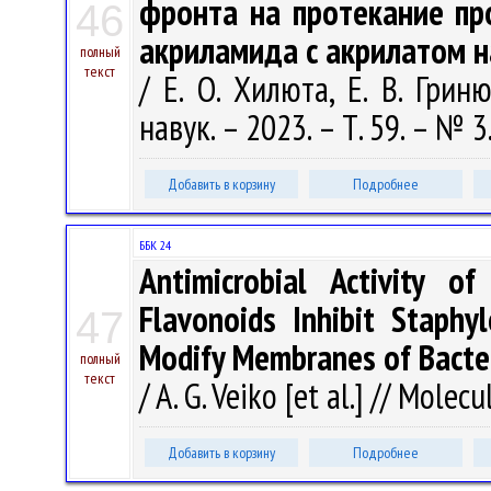
фронта на протекание пр
46
акриламида с акрилатом н
полный
текст
/ Е. О. Хилюта, Е. В. Грин
навук. – 2023. – Т. 59. – № 3
Добавить в корзину
Подробнее
ББК 24
Antimicrobial Activity o
Flavonoids Inhibit Staphy
47
Modify Membranes of Bacter
полный
текст
/ A. G. Veiko [et al.] // Molec
Добавить в корзину
Подробнее