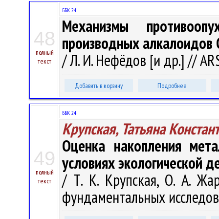
ББК 24
Механизмы противоопу
48
производных алкалоидов Ch
полный
/ Л. И. Нефёдов [и др.] // A
текст
Добавить в корзину
Подробнее
ББК 24
Крупская, Татьяна Констан
Оценка накопления мета
49
условиях экологической д
полный
/ Т. К. Крупская, О. А. Ж
текст
фундаментальных исследовани