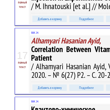
полный
/ M. Ihnatouski [et al.] // Mo
текст
Добавить в корзину
Подробнее
ББК 24.
Alhamyari Hasanian Ayid,
Correlation Between Vita
17
Patient
полный
/ Alhamyari Hasanian Ayid, V
текст
2020. – № 6(27) P2. – С. 20-
Добавить в корзину
Подробнее
ББК 24.
Квантово-химическое и