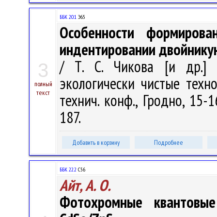
ББК 20.1
Э65
Особенности формирова
индентировании двойнику
/ Т. С. Чикова [и др.] 
3
экологически чистые техно
полный
текст
технич. конф., Гродно, 15-1
187.
Добавить в корзину
Подробнее
ББК 22.2
С56
Айт, А. О.
Фотохромные квантовые