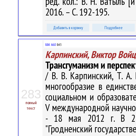
ред. кол.: В. Н. Ватыль [
2016. – С. 192-195.
Добавить в корзину
Подробнее
ББК 66.0
Б43
Карпинский, Виктор Вой
Трансгуманизм и перспе
/ В. В. Карпинский, Т. А
многообразие в единств
283
социальном и образовате
полный
V международной научно-
текст
- 18 мая 2012 г. В 2
"Гродненский государств