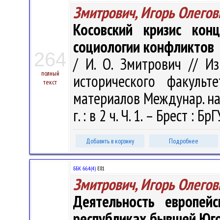
Змитрович, Игорь Олегов
Косовский кризис ко
социологии конфликтов
264
/ И. О. Змитрович // И
полный
исторического факульт
текст
материалов Междунар. науч
г. : в 2 ч. Ч. 1. – Брест : Б
Добавить в корзину
Подробнее
ББК 66.4(4)
Е81
Змитрович, Игорь Олегов
Деятельность европейс
республиках бывшей Юго