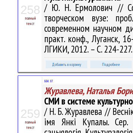
/ Ю. Н. Ермолович // 
258
творческом вузе: про
полный
текст
современном научном дис
практ. конф., Луганск, 1
ЛГИКИ, 2012. – С. 224-227
Добавить в корзину
Подробнее
ББК 87.
Журавлева, Наталья Бор
СМИ в системе культур
/ Н. Б. Журавлева // Весн
259
імя Янкі Купалы. Сер. 1
полный
текст
сацыялогія. Культуралогія