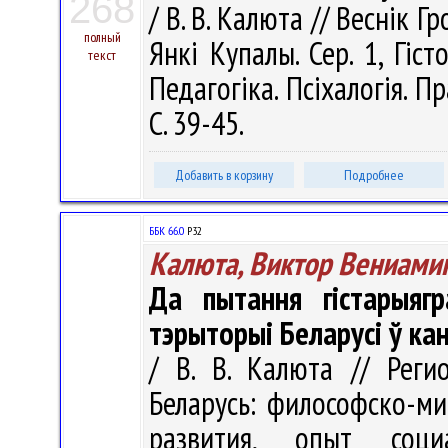
268
/ В. В. Калюта // Веснік 
полный
Янкі Купалы. Сер. 1, Гіст
текст
Педагогіка. Псіхалогія. П
С. 39-45.
Добавить в корзину
Подробнее
ББК 66.0
Р32
Калюта, Виктор Вениами
Да пытання гістарыягр
тэрыторыі Беларусі ў ка
/ В. В. Калюта // Рег
Беларусь: философско-ми
развития, опыт социа