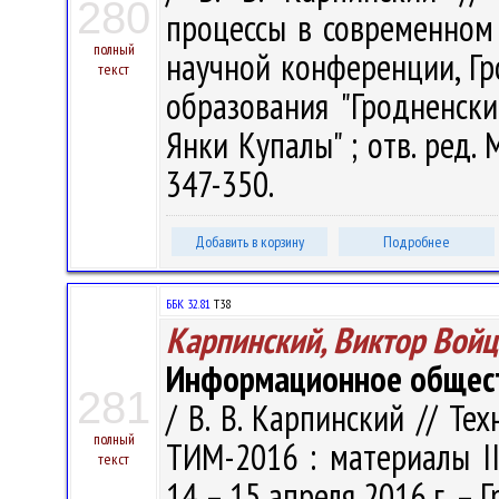
280
процессы в современном
полный
научной конференции, Гр
текст
образования "Гродненск
Янки Купалы" ; отв. ред. М
347-350.
Добавить в корзину
Подробнее
ББК 32.81
Т38
Карпинский, Виктор Вой
Информационное общест
281
/ В. В. Карпинский // Т
полный
ТИМ-2016 : материалы III
текст
14 – 15 апреля 2016 г. – Гр