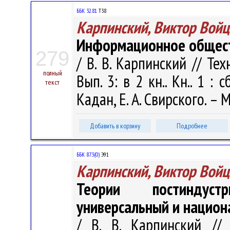
ББК 32.81
Т38
Карпинский, Виктор Вой
Информационное общест
279
/ В. В. Карпинский // Т
полный
Вып. 3: в 2 кн.. Кн.. 1 :
текст
Кадан, Е. А. Свирского. – 
Добавить в корзину
Подробнее
ББК 87.3(0)
Э91
Карпинский, Виктор Вой
Теории постиндуст
универсальный и национ
/ В. В. Карпинский //