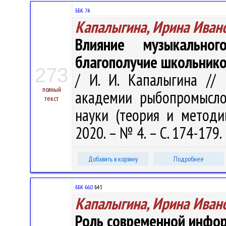
ББК 74.
Капалыгина, Ирина Иван
Влияние музыкально
благополучие школьник
273
/ И. И. Капалыгина // 
полный
академии рыбопромыслов
текст
науки (теория и методи
2020. – № 4. – С. 174-179.
Добавить в корзину
Подробнее
ББК 66.0
Б43
Капалыгина, Ирина Иван
Роль современной инфор