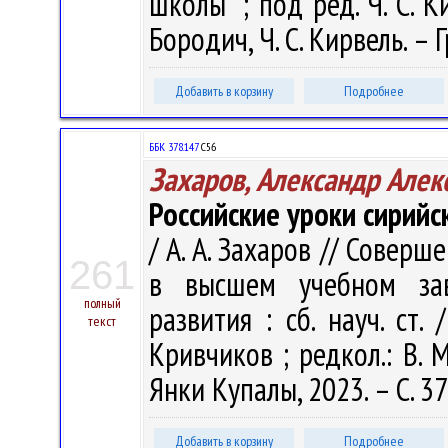
школы" ; под ред. Ч. С. Ки
Бородич, Ч. С. Кирвель. – Г
Добавить в корзину
Подробнее
ББК 378.147
С56
Захаров, Александр Алек
Российские уроки сирийс
/ А. А. Захаров // Совер
261
в высшем учебном зав
полный
развития : сб. науч. ст. 
текст
Кривчиков ; редкол.: В. М
Янки Купалы, 2023. – С. 3
Добавить в корзину
Подробнее