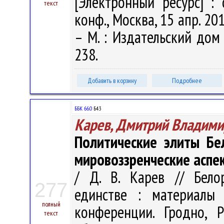
[Электронный ресурс] : 
текст
конф., Москва, 15 апр. 2019
– М. : Издательский дом 
238.
Добавить в корзину
Подробнее
ББК 66.0
Б43
Карев, Дмитрий Владими
Политические элиты Бел
мировоззренческие аспе
/ Д. В. Карев // Бело
277
единстве : материалы 
полный
конференции. Гродно, 
текст