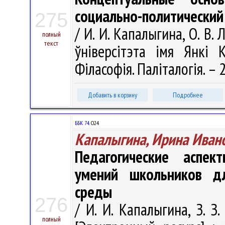
социально-политический
275
/ И. И. Капалыгина, О. В.
полный
текст
ўніверсітэта імя Янкі К
Філасофія. Паліталогія. – 2
Добавить в корзину
Подробнее
ББК 74.
О24
Капалыгина, Ирина Иван
Педагогические аспе
умений школьников д
среды
276
/ И. И. Капалыгина, З. 
полный