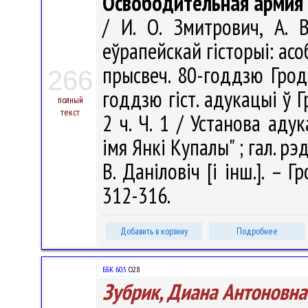
Освободительная армия К
/ И. О. Змитрович, А. 
еўрапейскай гісторыі: асоб
прысвеч. 80-годдзю Гродз
266
годдзю гіст. адукацыі ў Г
полный
текст
2 ч. Ч. 1 / Установа аду
імя Янкі Купалы" ; гал. рэд.
В. Даніловіч [і інш.]. – 
312-316.
Добавить в корзину
Подробнее
ББК 60.5
О28
Зубрик, Диана Антоновна