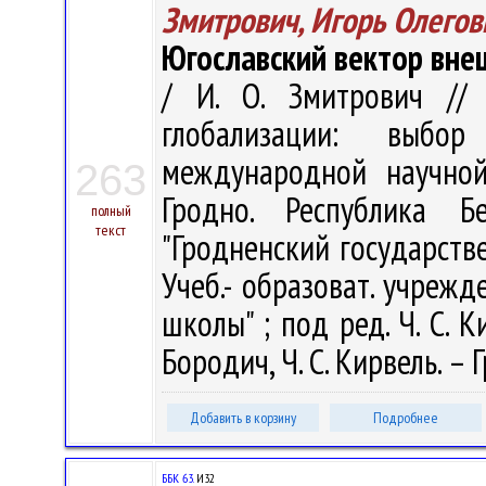
Змитрович, Игорь Олегов
Югославский вектор вне
/ И. О. Змитрович // 
глобализации: выбо
международной научной
263
Гродно. Республика Б
полный
текст
"Гродненский государств
Учеб.- образоват. учреж
школы" ; под ред. Ч. С. Ки
Бородич, Ч. С. Кирвель. – Г
Добавить в корзину
Подробнее
ББК 63.
И32