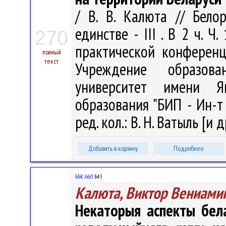
/ В. В. Калюта // Бело
единстве - III . В 2 ч. 
270
практической конференци
полный
текст
Учреждение образова
университет имени Я
образования "БИП - Ин-т п
ред. кол.: В. Н. Ватыль [и д
Добавить в корзину
Подробнее
ББК 66.0
Б43
Калюта, Виктор Вениами
Некаторыя аспекты бела