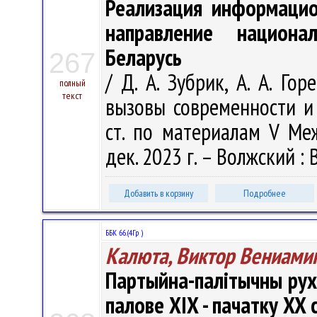
Реализация информацио
направление национа
Беларусь
267
/ Д. А. Зубрик, А. А. Го
полный
текст
вызовы современности и 
ст. по материалам V Меж
дек. 2023 г. – Волжский : 
Добавить в корзину
Подробнее
ББК 66.(4Гр )
Калюта, Виктор Вениами
Партыйна-палітычны рух
палове XIX - пачатку XX с