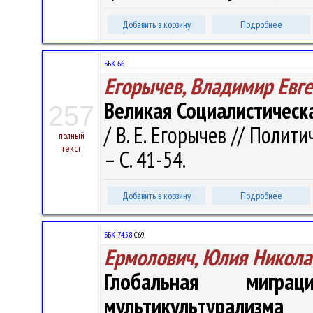
Добавить в корзину
Подробнее
ББК 66
Егорычев, Владимир Евг
Великая Социалистическ
257
/ В. Е. Егорычев // Полит
полный
текст
– С. 41-54.
Добавить в корзину
Подробнее
ББК 74.58
С69
Ермолович, Юлия Никола
Глобальная мигр
мультикультурализма