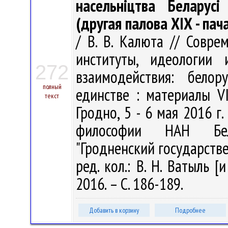
насельніцтва Беларус
(другая палова ХІХ - пач
/ В. В. Калюта // Совре
институты, идеологии 
272
взаимодействия: белор
полный
единстве : материалы VI
текст
Гродно, 5 - 6 мая 2016 г. 
философии НАН Бела
"Гродненский государств
ред. кол.: В. Н. Ватыль [
2016. – С. 186-189.
Добавить в корзину
Подробнее