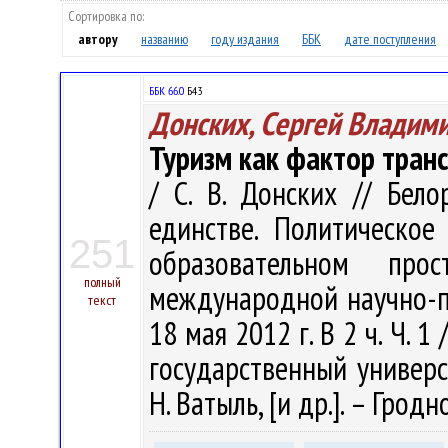
Сортировка по:
автору
названию
году издания
ББК
дате поступления
ББК 66.0
Б43
Донских, Сергей Владим
Туризм как фактор тран
/ С. В. Донских // Бело
единстве. Политическо
251
образовательном пр
полный
международной научно-пр
текст
18 мая 2012 г. В 2 ч. Ч. 
государственный универси
Н. Ватыль, [и др.]. – Гродн