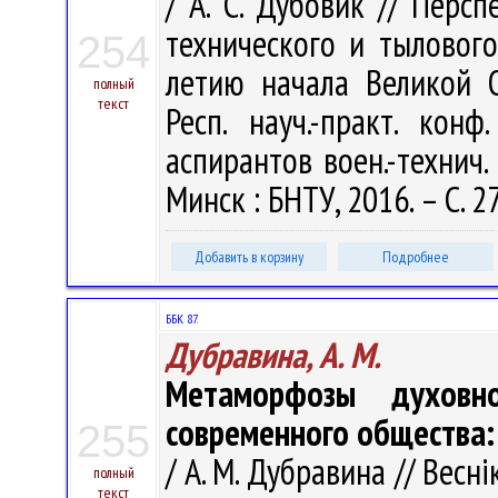
/ А. С. Дубовик // Перс
технического и тылового
254
летию начала Великой 
полный
текст
Респ. науч.-практ. конф
аспирантов воен.-технич.
Минск : БНТУ, 2016. – С. 2
Добавить в корзину
Подробнее
ББК 87.
Дубравина, А. М.
Метаморфозы духовно
современного общества: 
255
/ А. М. Дубравина // Весн
полный
текст