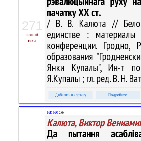
рэвалюцыйнага руху на
пачатку ХХ ст.
/ В. В. Калюта // Бело
271
единстве : материалы 
полный
текст
конференции. Гродно, 
образования "Гродненск
Янки Купалы", Ин-т по
Я.Купалы ; гл. ред. В. Н. Ва
Добавить в корзину
Подробнее
ББК 66.0
С56
Калюта, Виктор Вениами
Да пытання асабліва