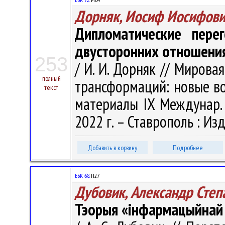
Дорняк, Иосиф Иосифов
Дипломатические пере
двусторонних отношени
253
/ И. И. Дорняк // Мирова
полный
трансформаций: новые возм
текст
материалы IX Междунар. н
2022 г. – Ставрополь : Из
Добавить в корзину
Подробнее
ББК 68.
П27
Дубовик, Александр Степ
Тэорыя «інфармацыйнай