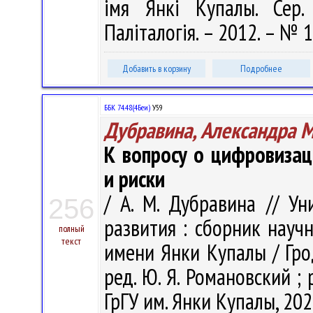
імя Янкі Купалы. Сер. 
Паліталогія. – 2012. – № 1
Добавить в корзину
Подробнее
ББК 74.48(4Беи)
У59
Дубравина, Александра 
К вопросу о цифровиза
и риски
/ А. М. Дубравина // У
256
развития : сборник науч
полный
текст
имени Янки Купалы / Грод
ред. Ю. Я. Романовский ; р
ГрГУ им. Янки Купалы, 202