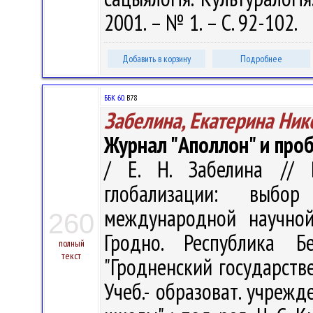
2001. – № 1. – С. 92-102.
Добавить в корзину
Подробнее
ББК 60.
В78
Забелина, Екатерина Ник
Журнал "Аполлон" и про
/ Е. Н. Забелина // 
глобализации: выбо
международной научной
260
Гродно. Республика Б
полный
текст
"Гродненский государств
Учеб.- образоват. учреж