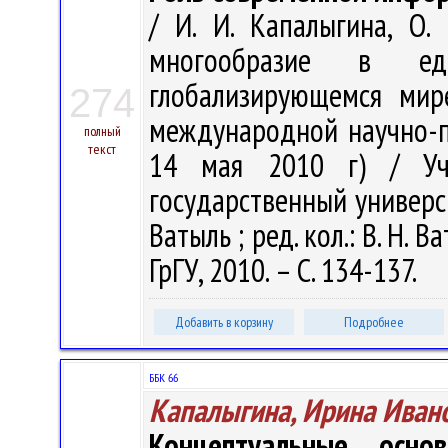
/ И. И. Капалыгина, О. 
многообразие в еди
глобализирующемся мир
274
международной научно-п
полный
текст
14 мая 2010 г) / Учр
государственный университ
Ватыль ; ред. кол.: В. Н. Ва
ГрГУ, 2010. – С. 134-137.
Добавить в корзину
Подробнее
ББК 66
Капалыгина, Ирина Иван
Концептуальные осно