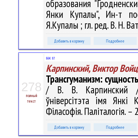
образования "Гродненск
Янки Купалы", Ин-т по
Я.Купалы ; гл. ред. В. Н. Ва
Добавить в корзину
Подробнее
ББК 87.
Карпинский, Виктор Вой
Трансгуманизм: сущность
278
/ В. В. Карпинский /
полный
ўніверсітэта імя Янкі К
текст
Філасофія. Паліталогія. – 
Добавить в корзину
Подробнее