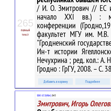
/ И. О. Змитрович // ЕС
начало XXI вв.) : м
265
конференции (Гродно,19
полный
факультет МГУ им. М.В.
текст
"Гродненский государств
Ин-т истории Ягеллонск
Нечухрина ; ред. кол.: А. Н
Гродно : ГрГУ, 2008. – С. 3
Добавить в корзину
Подробнее
ББК 63.3(4Беі)
Б43
Змитрович, Игорь Олегов