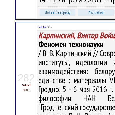
Добавить в корзину
Подробнее
ББК 66.0
С56
Карпинский, Виктор Вой
Феномен технонауки
/ В. В. Карпинский // Со
институты, идеологии 
взаимодействия: белор
282
единстве : материалы VI
полный
Гродно, 5 - 6 мая 2016 г. 
текст
философии НАН Бела
"Гродненский государств