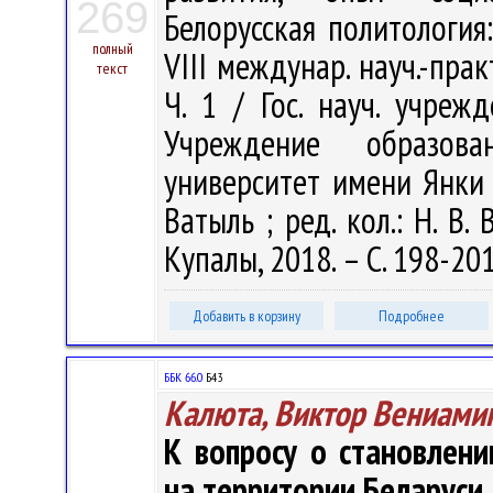
269
Белорусская политология
полный
VIII междунар. науч.-практ
текст
Ч. 1 / Гос. науч. учреж
Учреждение образова
университет имени Янки Ку
Ватыль ; ред. кол.: Н. В.
Купалы, 2018. – С. 198-20
Добавить в корзину
Подробнее
ББК 66.0
Б43
Калюта, Виктор Вениами
К вопросу о становлен
на территории Беларуси (