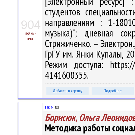
[Электронный ресурс] :
студентов специальност
направлениям : 1-1801
904
музыка)"; дневная со
полный
текст
Стрижиченко. – Электрон., 
ГрГУ им. Янки Купалы, 20
Режим доступа: https://
4141608355.
Добавить в корзину
Подробнее
ББК 74.
Б82
Борисюк, Ольга Леонидо
Методика работы социал