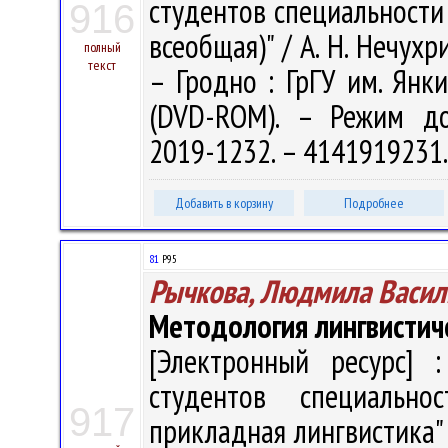
студентов специальности
916
всеобщая)" / А. Н. Нечухри
полный
текст
– Гродно : ГрГУ им. Янки
(DVD-ROM). – Режим дост
2019-1232. – 4141919231
Добавить в корзину
Подробнее
81
Р95
Рычкова, Людмила Васил
Методология лингвистич
[Электронный ресурс] :
студентов специально
917
прикладная лингвистика" / 