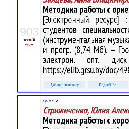
Методика работы с орк
[Электронный ресурс] :
студентов специальнос
903
(инструментальная музыка)"
полный
текст
и прогр. (8,74 Мб). – Гр
электрон. опт. дис
https://elib.grsu.by/doc/4
Добавить в корзину
Подробнее
ББК 85.3
С85
Стрижиченко, Юлия Алек
Методика работы с хор