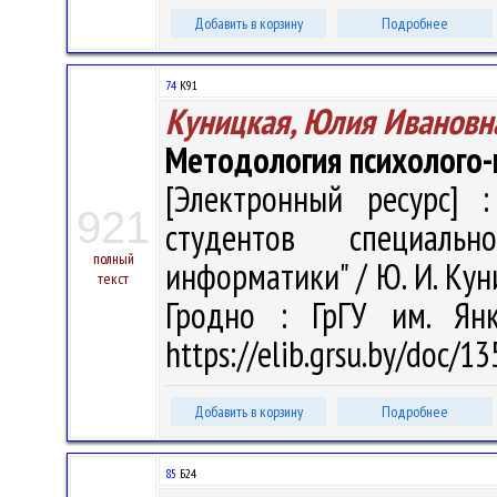
Добавить в корзину
Подробнее
74
К91
Куницкая, Юлия Ивановн
Методология психолого-
[Электронный ресурс] :
921
студентов специальн
полный
информатики" / Ю. И. Куни
текст
Гродно : ГрГУ им. Ян
https://elib.grsu.by/doc/1
Добавить в корзину
Подробнее
85
Б24