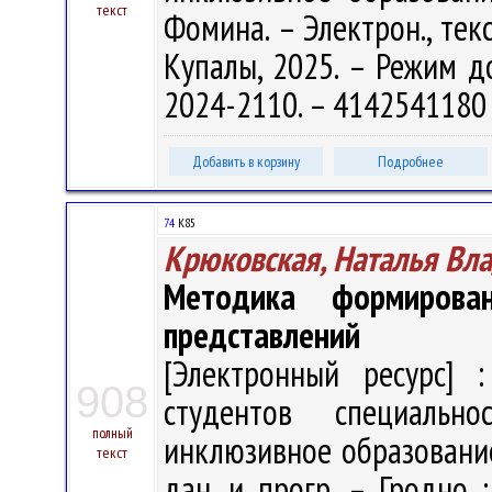
текст
Фомина. – Электрон., текс
Купалы, 2025. – Режим дос
2024-2110. – 4142541180 
Добавить в корзину
Подробнее
74
К85
Крюковская, Наталья Вл
Методика формирован
представлений
[Электронный ресурс] :
908
студентов специальн
полный
инклюзивное образование" 
текст
дан. и прогр. – Гродно 