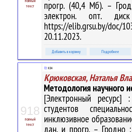
полный
прогр. (40,4 Мб). – Гро
текст
электрон. опт. дис
https://elib.grsu.by/do
20.11.2023.
Добавить в корзину
Подробнее
72
К84
Крюковская, Наталья Вл
Методология научного и
[Электронный ресурс] :
студентов специальн
918
инклюзивное образование" 
полный
текст
дан. и прогр. – Гродно 