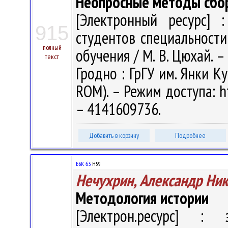
Неопросные методы сбо
[Электронный ресурс] :
915
студентов специальности
полный
обучения / М. В. Цюхай. – 
текст
Гродно : ГрГУ им. Янки Ку
ROM). – Режим доступа: ht
– 4141609736.
Добавить в корзину
Подробнее
ББК 63.
Н59
Нечухрин, Александр Ни
Методология истории
[Электрон.ресурс] : э