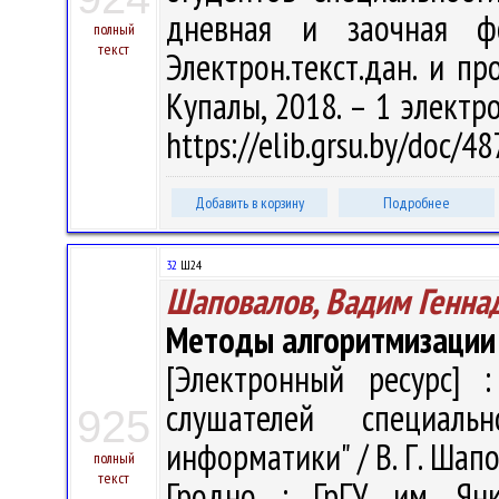
дневная и заочная ф
полный
текст
Электрон.текст.дан. и про
Купалы, 2018. – 1 электро
https://elib.grsu.by/doc/4
Добавить в корзину
Подробнее
32
Ш24
Шаповалов, Вадим Генна
Методы алгоритмизации
[Электронный ресурс] :
слушателей специаль
925
информатики" / В. Г. Шапов
полный
текст
Гродно : ГрГУ им. Ян