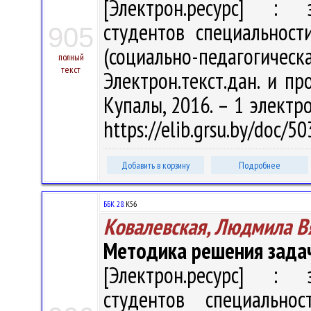
[Электрон.ресурс] : э
студентов специальност
905
(социально-педагогическ
полный
текст
Электрон.текст.дан. и про
Купалы, 2016. – 1 электро
https://elib.grsu.by/doc/5
Добавить в корзину
Подробнее
ББК 28.
К56
Ковалевская, Людмила В
Методика решения задач
[Электрон.ресурс] : э
студентов специальнос