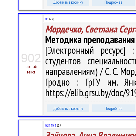
Добавить в корзину
Подробнее
83
М79
Мордечко, Светлана Серг
Методика преподавания 
[Электронный ресурс] :
902
студентов специальнос
полный
направлениям) / С. С. Морд
текст
Гродно : ГрГУ им. Ян
https://elib.grsu.by/doc/
Добавить в корзину
Подробнее
ББК 85.3
З17
Зайцева, Анна Владимир