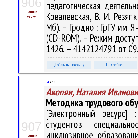
906
педагогическая деятельн
полный
Ковалевская, В. И. Резяпк
текст
Мб). – Гродно : ГрГУ им. Я
(CD-ROM). – Режим доступа
1426. – 4142124791 от 09
Добавить в корзину
Подробнее
74
А38
Акопян, Наталия Ивановн
Методика трудового об
[Электронный ресурс] :
студентов специальн
907
инклюзивное образование
полный