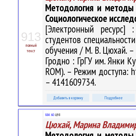
Методология и методы с
Социологическое исслед
[Электронный ресурс] :
913
студентов специальности
полный
обучения / М. В. Цюхай. – 
текст
Гродно : ГрГУ им. Янки Ку
ROM). – Режим доступа: ht
– 4141609734.
Добавить в корзину
Подробнее
ББК 60.
Ц98
Цюхай, Марина Владими
Методология и методы с