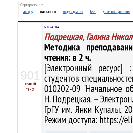
Сортировка по:
автору
названию
году издания
ББК
дате поступления
ББК 74.
П44
Подрецкая, Галина Никол
Методика преподавани
чтения: в 2 ч.
[Электронный ресурс] :
901
студентов специальносте
полный
010202-09 "Начальное об
текст
Н. Подрецкая. – Электрон.,
ГрГУ им. Янки Купалы, 20
Режим доступа: https://el