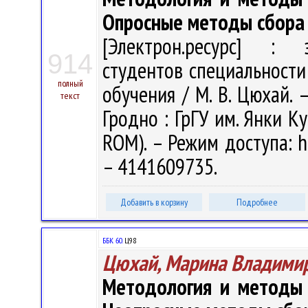
Опросные методы сбора
[Электрон.ресурс] : э
914
студентов специальности
полный
обучения / М. В. Цюхай. –
текст
Гродно : ГрГУ им. Янки Ку
ROM). – Режим доступа: ht
– 4141609735.
Добавить в корзину
Подробнее
ББК 60.
Ц98
Цюхай, Марина Владими
Методология и методы с