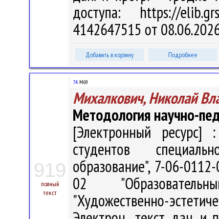
доступа: https://elib
4142647515 от 08.06.202
Добавить в корзину
Подробнее
74
М69
Михалкович, Николай Вл
Методология научно-пед
[Электронный ресурс] :
студентов специальн
образование", 7-06-0112-
919
02 "Образовательн
полный
текст
"Художественно-эстетичес
Электрон., текст. дан. и 