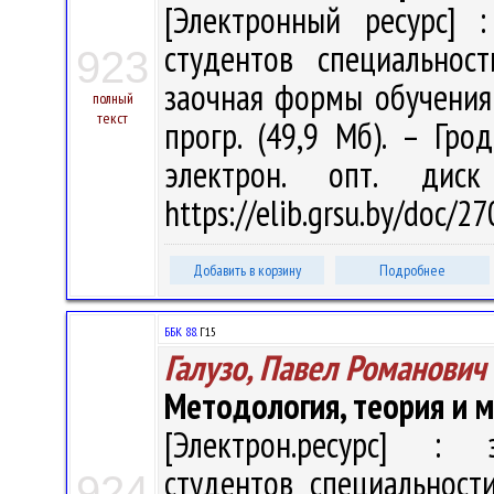
[Электронный ресурс] :
студентов специальнос
923
заочная формы обучения / 
полный
текст
прогр. (49,9 Мб). – Гро
электрон. опт. дис
https://elib.grsu.by/doc/
Добавить в корзину
Подробнее
ББК 88.
Г15
Галузо, Павел Романович
Методология, теория и 
[Электрон.ресурс] : э
студентов специальности
924