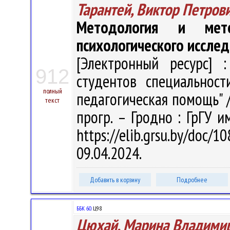
Тарантей, Виктор Петров
Методология и мето
психологического иссле
[Электронный ресурс] :
912
студентов специальност
полный
педагогическая помощь" / В
текст
прогр. – Гродно : ГрГУ и
https://elib.grsu.by/do
09.04.2024.
Добавить в корзину
Подробнее
ББК 60.
Ц98
Цюхай, Марина Владими