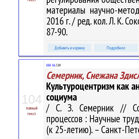
материалы научно-метод
2016 г. / ред. кол. Л. К. Со
87-90.
Добавить в корзину
Подробнее
ББК 66.
С69
Семерник, Снежана Здис
Культуроцентризм как а
социума
104
/ С. З. Семерник // С
полный
текст
процессов : Научные тру
(к 25-летию). – Санкт-Пете