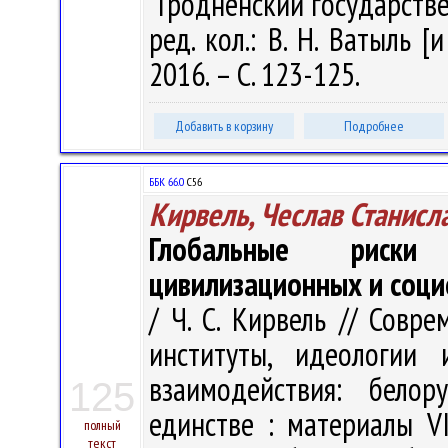
"Гродненский государств
ред. кол.: В. Н. Ватыль [
2016. – С. 123-125.
Добавить в корзину
Подробнее
ББК 66.0
С56
Кирвель, Чеслав Станисл
Глобальные риски
цивилизационных и соц
/ Ч. С. Кирвель // Совр
институты, идеологии 
взаимодействия: белор
125
единстве : материалы VI
полный
текст