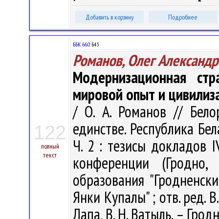
Добавить в корзину
Подробнее
ББК 66.0
Б43
Романов, Олег Александр
Модернизационная стра
мировой опыт и цивилиз
/ О. А. Романов // Бело
единстве. Республика Бел
122
Ч. 2 : тезисы докладов 
полный
текст
конференции (Гродно
образования "Гродненск
Янки Купалы" ; отв. ред. В. 
Лапа, В. Н. Ватыль. – Гродн