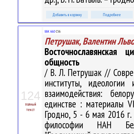
Добавить в корзину
Подробнее
ББК 66.0
С56
Петрушак, Валентин Льв
Восточнославянская ц
общность
/ В. Л. Петрушак // Сов
институты, идеологии 
взаимодействия: белор
124
единстве : материалы VI
полный
текст
Гродно, 5 - 6 мая 2016 г. 
философии НАН Бела