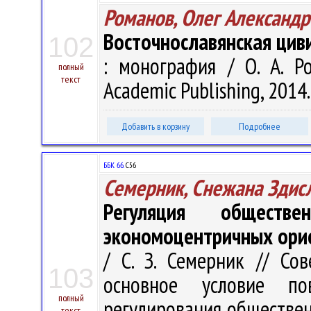
Романов, Олег Александр
Восточнославянская цив
102
: монография / О. А. Р
полный
текст
Academic Publishing, 2014. 
Добавить в корзину
Подробнее
ББК 66.
С56
Семерник, Снежана Здис
Регуляция обществ
экономоцентричных ори
/ С. З. Семерник // Со
103
основное условие по
полный
регулирования обществен
текст