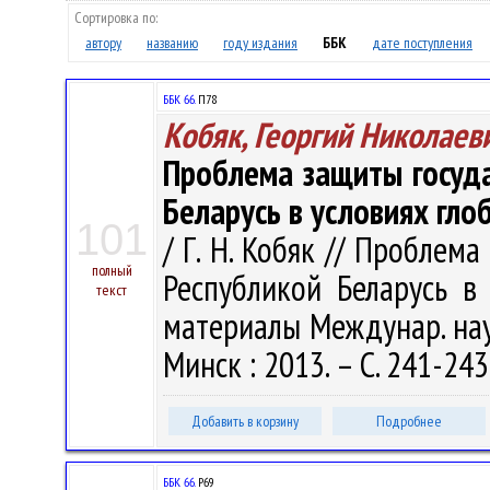
Сортировка по:
автору
названию
году издания
ББК
дате поступления
ББК 66.
П78
Кобяк, Георгий Николаев
Проблема защиты госуда
Беларусь в условиях гл
101
/ Г. Н. Кобяк // Проблем
полный
Республикой Беларусь в
текст
материалы Междунар. науч
Минск : 2013. – С. 241-243
Добавить в корзину
Подробнее
ББК 66.
Р69