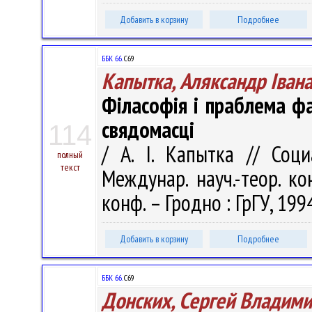
Добавить в корзину
Подробнее
ББК 66.
С69
Капытка, Аляксандр Івана
Філасофія і праблема ф
свядомасці
114
/ А. І. Капытка // Соц
полный
текст
Междунар. науч.-теор. ко
конф. – Гродно : ГрГУ, 1994
Добавить в корзину
Подробнее
ББК 66.
С69
Донских, Сергей Владим