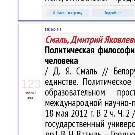
Добавить в корзину
Подробнее
ББК 66.0
Б43
Смаль, Дмитрий Яковлев
Политическая философи
человека
/ Д. Я. Смаль // Белор
единстве. Политическо
123
образовательном пр
полный
текст
международной научно-пр
18 мая 2012 г. В 2 ч. Ч. 
государственный универси
др.], В. Н. Ватыль. – Гродно