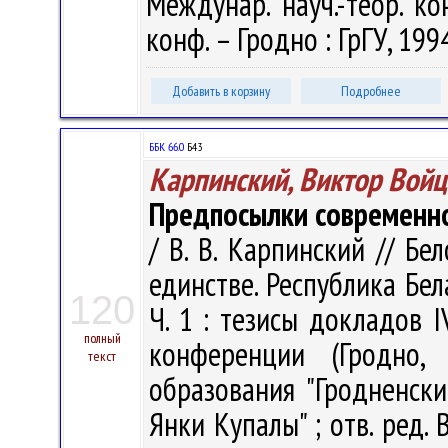
Междунар. науч.-теор. ко
конф. – Гродно : ГрГУ, 1994
Добавить в корзину
Подробнее
ББК 66.0
Б43
Карпинский, Виктор Вой
Предпосылки современн
/ В. В. Карпинский // Бе
единстве. Республика Бел
120
Ч. 1 : тезисы докладов 
полный
конференции (Гродно
текст
образования "Гродненск
Янки Купалы" ; отв. ред. В.