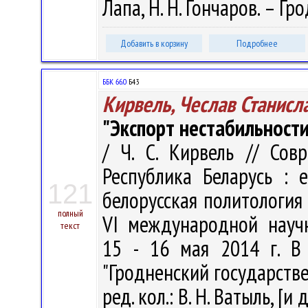
Лапа, Н. Н. Гончаров. – Гро
Добавить в корзину
Подробнее
ББК 66.0
Б43
Кирвель, Чеслав Станисл
"Экспорт нестабильности
/ Ч. С. Кирвель // Со
Республика Беларусь : 
121
белорусская политология
полный
VI международной научн
текст
15 - 16 мая 2014 г. В
"Гродненский государств
ред. кол.: В. Н. Ватыль, [и 