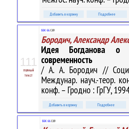
Добавить в корзину
Подробнее
ББК 66.
С69
Бородич, Александр Алек
Идея Богданова о ц
современность
111
/ А. А. Бородич // Соц
полный
текст
Междунар. науч.-теор. ко
конф. – Гродно : ГрГУ, 1994
Добавить в корзину
Подробнее
ББК 66.
С69