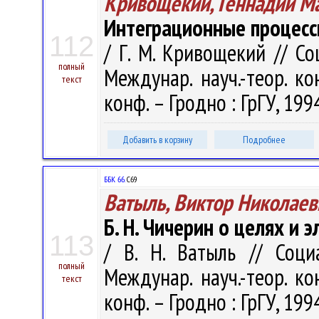
Кривощекий, Геннадий М
Интеграционные процесс
112
/ Г. М. Кривощекий // Со
полный
Междунар. науч.-теор. ко
текст
конф. – Гродно : ГрГУ, 1994
Добавить в корзину
Подробнее
ББК 66.
С69
Ватыль, Виктор Николаев
Б. Н. Чичерин о целях и 
113
/ В. Н. Ватыль // Соци
полный
Междунар. науч.-теор. ко
текст
конф. – Гродно : ГрГУ, 1994