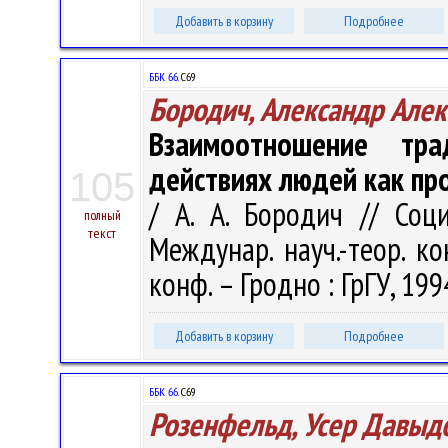
Добавить в корзину
Подробнее
ББК 66.
С69
Бородич, Александр Але
Взаимоотношение тр
действиях людей как пр
105
/ А. А. Бородич // Соц
полный
текст
Междунар. науч.-теор. ко
конф. – Гродно : ГрГУ, 1994
Добавить в корзину
Подробнее
ББК 66.
С69
Розенфельд, Усер Давыд