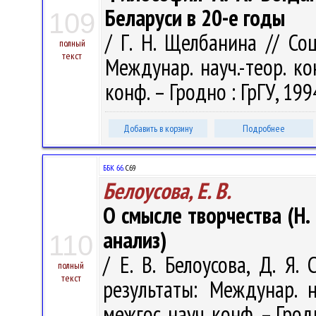
Беларуси в 20-е годы
109
/ Г. Н. Щелбанина // Со
полный
текст
Междунар. науч.-теор. ко
конф. – Гродно : ГрГУ, 199
Добавить в корзину
Подробнее
ББК 66.
С69
Белоусова, Е. В.
О смысле творчества (Н.
анализ)
110
/ Е. В. Белоусова, Д. Я.
полный
текст
результаты: Междунар. н
межгос. науч. конф. – Гродн