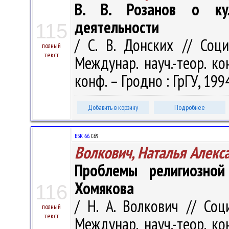
В. В. Розанов о кул
деятельности
115
/ С. В. Донских // Соц
полный
текст
Междунар. науч.-теор. ко
конф. – Гродно : ГрГУ, 1994
Добавить в корзину
Подробнее
ББК 66.
С69
Волкович, Наталья Алекс
Проблемы религиозной
Хомякова
116
/ Н. А. Волкович // Соц
полный
текст
Междунар. науч.-теор. ко