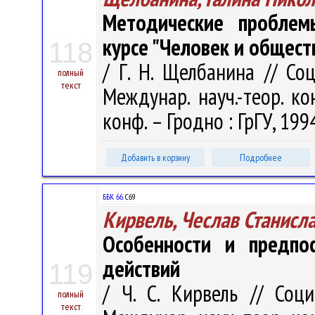
Методические проблем
курсе "Человек и общест
118
/ Г. Н. Щелбанина // Со
полный
текст
Междунар. науч.-теор. ко
конф. – Гродно : ГрГУ, 1994
Добавить в корзину
Подробнее
ББК 66.
С69
Кирвель, Чеслав Станисл
Особенности и предпос
действий
119
/ Ч. С. Кирвель // Соц
полный
текст