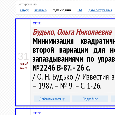
Сортировка по:
автору
названию
году издания
ББК
дате поступления
ББК 22.1
Будько, Ольга Николаевна
Минимизация квадратич
второй вариации для н
31
запаздываниями по управл
полный
№2246 В-87. - 26 с.
текст
/ О. Н. Будько // Известия
– 1987. – № 9. – С. 1-26.
Добавить в корзину
Подробнее
ББК 22.1