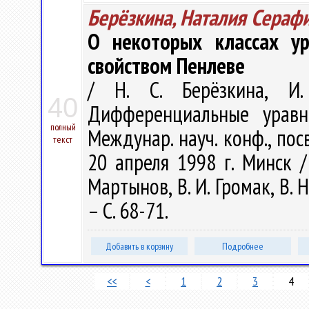
Берёзкина, Наталия Сераф
О некоторых классах ур
свойством Пенлеве
/ Н. С. Берёзкина, И
40
Дифференциальные уравн
полный
Междунар. науч. конф., пос
текст
20 апреля 1998 г. Минск / 
Мартынов, В. И. Громак, В. Н
– С. 68-71.
Добавить в корзину
Подробнее
<<
<
1
2
3
4