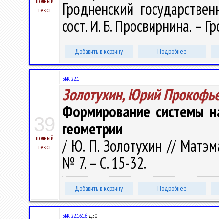
полный
Гродненский государствен
текст
сост. И. Б. Просвирнина. – Гр
Добавить в корзину
Подробнее
ББК 22.1
Золотухин, Юрий Прокофь
Формирование системы н
39
геометрии
полный
/ Ю. П. Золотухин // Матэ
текст
№ 7. – С. 15-32.
Добавить в корзину
Подробнее
ББК 22.161.6
Д50