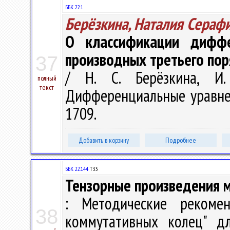
ББК 22.1
Берёзкина, Наталия Сераф
О классификации диффе
производных третьего пор
37
/ Н. С. Берёзкина, И
полный
текст
Дифференциальные уравнени
1709.
Добавить в корзину
Подробнее
ББК 22.144
Т33
Тензорные произведения м
: Методические рекомен
38
коммутативных колец" дл