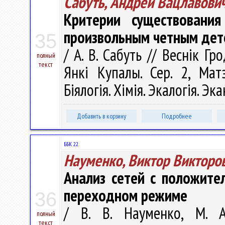
Сабуть, Андрей Вацлавови
Критерии существовани
произвольным четным де
35
/ А. В. Сабуть // Веснік Г
полный
текст
Янкі Купалы. Сер. 2, Матэ
Біялогія. Хімія. Экалогія. Эк
Добавить в корзину
Подробнее
ББК 22.
Науменко, Виктор Викторо
Анализ сетей с положите
переходном режиме
36
/ В. В. Науменко, М. А
полный
текст