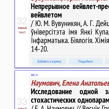
Непрерывное вейвлет-пре
вейвлетом
32
/ Ю. М. Вувуникян, А. Г. Де
полный
ўніверсітэта імя Янкі Купа
текст
Інфарматыка. Біялогія. Хімія
14-20.
Добавить в корзину
Подробнее
ББК 22.
Наумович, Елена Анатолье
Исследование одной з
стохастических однопарам
33
/ Е. А. Наумович // Веснік 
полный