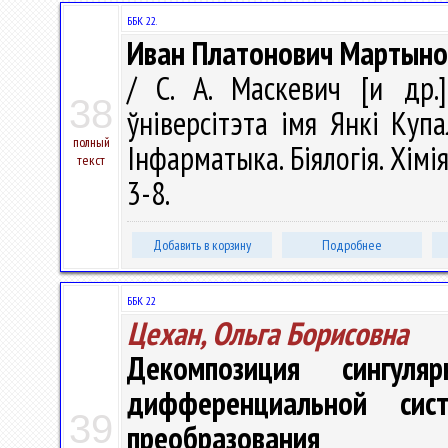
ББК 22.
Иван Платонович Мартынов
/ С. А. Маскевич [и др.]
38
ўніверсітэта імя Янкі Купа
полный
Інфарматыка. Біялогія. Хімія
текст
3-8.
Добавить в корзину
Подробнее
ББК 22
Цехан, Ольга Борисовна
Декомпозиция сингуля
дифференциальной сис
39
преобразования