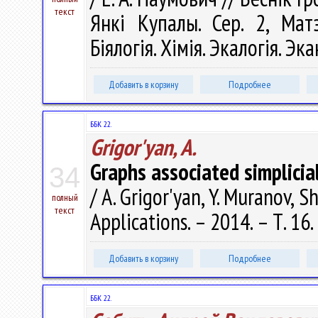
текст
Янкі Купалы. Сер. 2, Матэ
Біялогія. Хімія. Экалогія. Эк
Добавить в корзину
Подробнее
ББК 22.
Grigor'yan, A.
Graphs associated simplici
34
/ A. Grigor'yan, Y. Muranov,
полный
текст
Applications. – 2014. – Т. 16
Добавить в корзину
Подробнее
ББК 22.