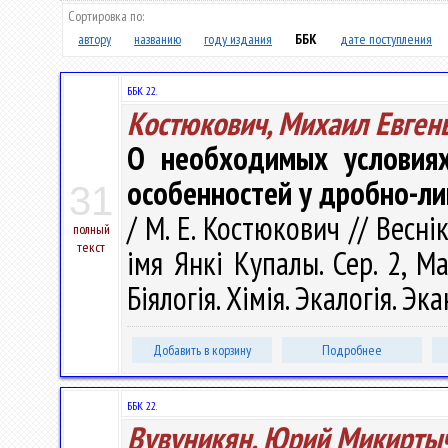
Сортировка по:
автору
названию
году издания
ББК
дате поступления
ББК 22.
Костюкович, Михаил Евген
О необходимых условиях
особенностей у дробно-л
31
/ М. Е. Костюкович // Весн
полный
текст
імя Янкі Купалы. Сер. 2, М
Біялогія. Хімія. Экалогія. Эк
Добавить в корзину
Подробнее
ББК 22.
Вувуникян, Юрий Микирты