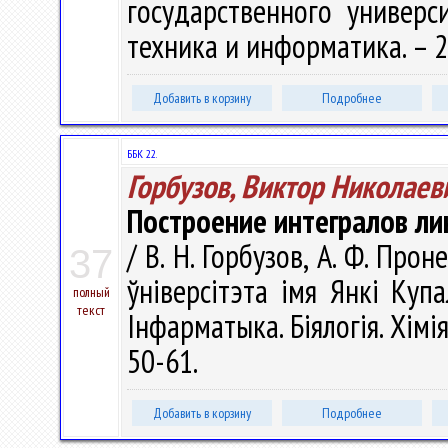
государственного универси
техника и информатика. – 20
Добавить в корзину
Подробнее
ББК 22.
Горбузов, Виктор Николаев
Построение интегралов л
/ В. Н. Горбузов, А. Ф. Про
37
ўніверсітэта імя Янкі Купа
полный
текст
Інфарматыка. Біялогія. Хімія
50-61.
Добавить в корзину
Подробнее