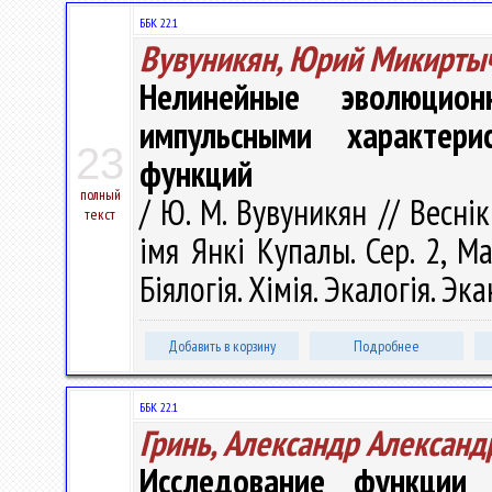
ББК 22.1
Вувуникян, Юрий Микирты
Нелинейные эволюцио
импульсными характери
23
функций
полный
/ Ю. М. Вувуникян // Весні
текст
імя Янкі Купалы. Сер. 2, М
Біялогія. Хімія. Экалогія. Эк
Добавить в корзину
Подробнее
ББК 22.1
Гринь, Александр Александ
Исследование функции 