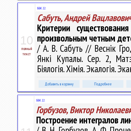
ББК 22.
Сабуть, Андрей Вацлавови
Критерии существовани
произвольным четным де
10
/ А. В. Сабуть // Веснік Г
полный
текст
Янкі Купалы. Сер. 2, Матэ
Біялогія. Хімія. Экалогія. Эк
Добавить в корзину
Подробнее
ББК 22.
Горбузов, Виктор Николаев
Построение интегралов л
/ В. Н. Горбузов, А. Ф. Про