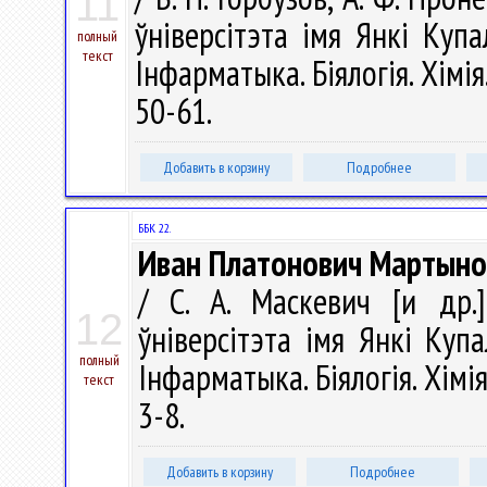
11
ўніверсітэта імя Янкі Купал
полный
текст
Інфарматыка. Біялогія. Хімія
50-61.
Добавить в корзину
Подробнее
ББК 22.
Иван Платонович Мартынов
/ С. А. Маскевич [и др.]
12
ўніверсітэта імя Янкі Купа
полный
Інфарматыка. Біялогія. Хімія
текст
3-8.
Добавить в корзину
Подробнее