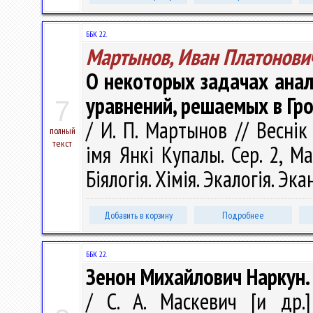
ББК 22.
Мартынов, Иван Платонови
О некоторых задачах ана
уравнений, решаемых в Гр
7
/ И. П. Мартынов // Веснік
полный
текст
імя Янкі Купалы. Сер. 2, Ма
Біялогія. Хімія. Экалогія. Эк
Добавить в корзину
Подробнее
ББК 22.
Зенон Михайлович Наркун.
/ С. А. Маскевич [и др.]