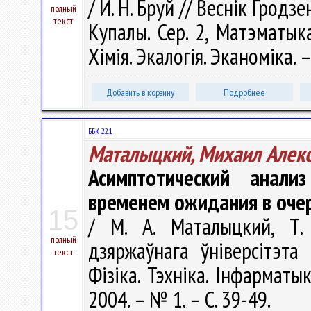
/ И. Н. Бруй // Веснік Гродз
полный
текст
Купалы. Сер. 2, Матэматыка.
Хімія. Экалогія. Эканоміка. –
Добавить в корзину
Подробнее
ББК 22.1
Маталыцкий, Михаил Алек
Асимптотический анали
временем ожидания в оче
15
/ М. А. Маталыцкий, Т.
полный
дзяржаўнага ўніверсітэта
текст
Фізіка. Тэхніка. Інфарматыка
2004. – № 1. – С. 39-49.