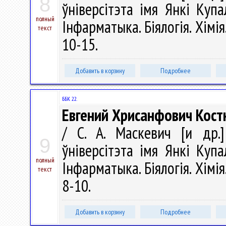
8
ўніверсітэта імя Янкі Купал
полный
Інфарматыка. Біялогія. Хімія
текст
10-15.
Добавить в корзину
Подробнее
ББК 22.
Евгений Хрисанфович Кост
/ С. А. Маскевич [и др.]
9
ўніверсітэта імя Янкі Купал
полный
Інфарматыка. Біялогія. Хімія
текст
8-10.
Добавить в корзину
Подробнее