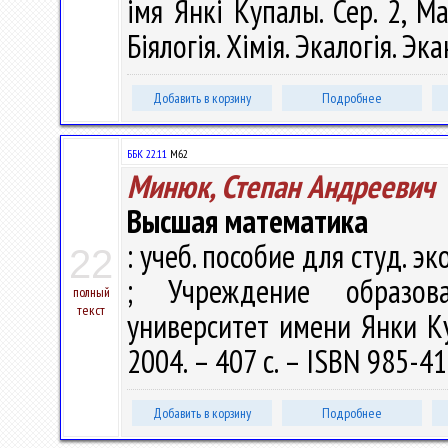
імя Янкі Купалы. Сер. 2, М
Біялогія. Хімія. Экалогія. Эк
Добавить в корзину
Подробнее
ББК 22.11
М62
Минюк, Степан Андреевич
Высшая математика
: учеб. пособие для студ. эко
22
; Учреждение образова
полный
текст
университет имени Янки Куп
2004. – 407 с. – ISBN 985-41
Добавить в корзину
Подробнее