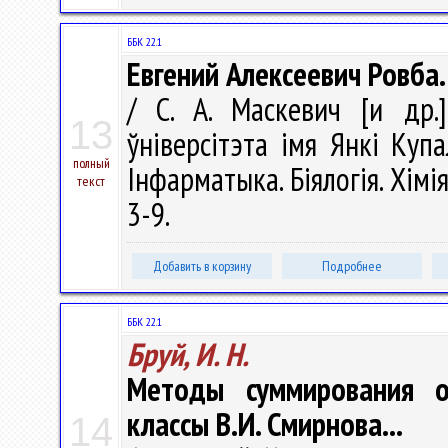
ББК 22.1
Евгений Алексеевич Ровба
/ С. А. Маскевич [и др.]
13
ўніверсітэта імя Янкі Купа
полный
Інфарматыка. Біялогія. Хімія
текст
3-9.
Добавить в корзину
Подробнее
ББК 22.1
Бруй, И. Н.
Методы суммирования о
классы В.И. Смирнова...
14