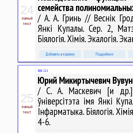
семейства полиномиальны
24
/ А. А. Гринь // Веснік Гр
полный
текст
Янкі Купалы. Сер. 2, Матэ
Біялогія. Хімія. Экалогія. Эк
Добавить в корзину
Подробнее
ББК 22.1
Юрий Микиртычевич Вувуни
/ С. А. Маскевич [и др.]
25
ўніверсітэта імя Янкі Купа
полный
Інфарматыка. Біялогія. Хімія
текст
4-6.