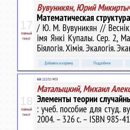
Вувуникян, Юрий Микирты
Математическая структура
17
/ Ю. М. Вувуникян // Весні
полный
імя Янкі Купалы. Сер. 2, М
текст
Біялогія. Хімія. Экалогія. Эк
Добавить в корзину
Подробнее
ББК 22.171.5
М33
Маталыцкий, Михаил Алек
Элементы теории случайн
18
: учеб. пособие для студ. в
полный
текст
2004. – 326 с. – ISBN 985-41