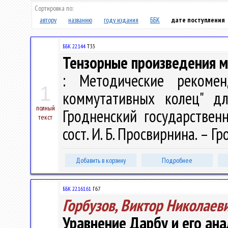
Сортировка по:
автору
названию
году издания
ББК
дате поступления
ББК 22.144
Т33
Тензорные произведения м
: Методические рекомен
1
коммутативных колец" дл
полный
Гродненский государствен
текст
сост. И. Б. Просвирнина. – Гр
Добавить в корзину
Подробнее
ББК 22.161.61
Г67
Горбузов, Виктор Николаев
Уравнение Дарбу и его ана