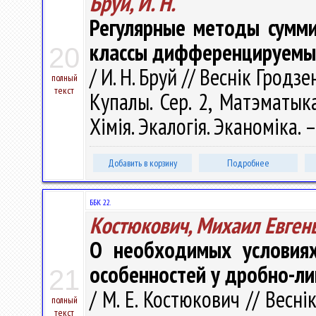
Бруй, И. Н.
Регулярные методы сумми
классы дифференцируемы
20
/ И. Н. Бруй // Веснік Гродз
полный
текст
Купалы. Сер. 2, Матэматыка.
Хімія. Экалогія. Эканоміка. –
Добавить в корзину
Подробнее
ББК 22.
Костюкович, Михаил Евген
О необходимых условиях
особенностей у дробно-л
21
/ М. Е. Костюкович // Весн
полный
текст