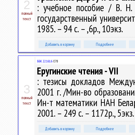
2
: учебное пособие / В. Н.
полный
государственный университ
текст
1985. – 94 с. – ,6р., 10экз.
Добавить в корзину
Подробнее
ББК 22.161.6
Е78
Еругинские чтения - VII
: тезисы докладов Междун
3
2001 г. /Мин-во образовани
полный
Ин-т математики НАН Белару
текст
2001. – 249 с. – 1172р., 5экз
Добавить в корзину
Подробнее