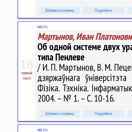
Добавить в корзину
Подробнее
ББК 22.1
Мартынов, Иван Платонови
Об одной системе двух ур
типа Пенлеве
16
/ И. П. Мартынов, В. М. Пеце
полный
дзяржаўнага ўніверсітэта
текст
Фізіка. Тэхніка. Інфарматыка
2004. – № 1. – С. 10-16.
Добавить в корзину
Подробнее
ББК 22.1