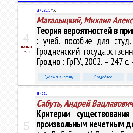
ББК 22.171
М33
Маталыцкий, Михаил Алекс
Теория вероятностей в при
4
: учеб. пособие для студ.
полный
Гродненский государствен
текст
Гродно : ГрГУ, 2002. – 247 с
Добавить в корзину
Подробнее
ББК 22.1
Сабуть, Андрей Вацлавович
Критерии существовани
произвольным нечетным д
5