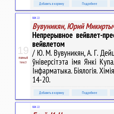
Добавить в корзину
Подробнее
ББК 22.
Вувуникян, Юрий Микирты
Непрерывное вейвлет-пре
вейвлетом
19
/ Ю. М. Вувуникян, А. Г. Де
полный
ўніверсітэта імя Янкі Купа
текст
Інфарматыка. Біялогія. Хімія
14-20.
Добавить в корзину
Подробнее
ББК 22.