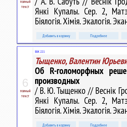
/ А. В. Сабуть // Веснік Гр
полный
текст
Янкі Купалы. Сер. 2, Матэ
Біялогія. Хімія. Экалогія. Эка
Добавить в корзину
Подробнее
ББК 22.1
Тыщенко, Валентин Юрьев
Об R-голоморфных реше
производных
6
/ В. Ю. Тыщенко // Веснік Г
полный
текст
Янкі Купалы. Сер. 2, Матэ
Біялогія. Хімія. Экалогія. Эка
Добавить в корзину
Подробнее