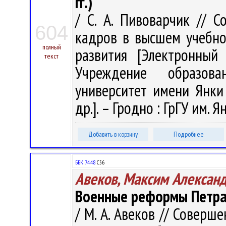
гг.)
/ С. А. Пивоварчик // 
604
кадров в высшем учебно
полный
развития [Электронный
текст
Учреждение образова
университет имени Янки 
др.]. – Гродно : ГрГУ им. 
Добавить в корзину
Подробнее
ББК 74.48
С56
Авеков, Максим Алексан
Военные реформы Петра
/ М. А. Авеков // Совер