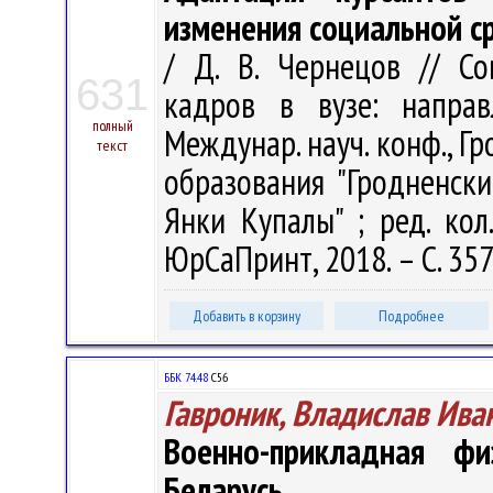
изменения социальной с
/ Д. В. Чернецов // С
631
кадров в вузе: напра
полный
Междунар. науч. конф., Гр
текст
образования "Гродненск
Янки Купалы" ; ред. кол.
ЮрСаПринт, 2018. – С. 35
Добавить в корзину
Подробнее
ББК 74.48
С56
Гавроник, Владислав Ива
Военно-прикладная фи
Беларусь