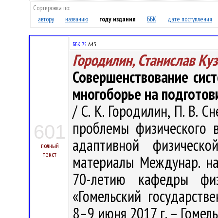
Сортировка по:
автору
названию
году издания
ББК
дате поступления
ББК 75.
А43
Городилин, Станислав Ку
Совершенствование сис
многоборье на подготов
/ С. К. Городилин, П. В. 
проблемы физического в
601
адаптивной физическо
полный
текст
материалы Междунар. нау
70-летию кафедры фи
«Гомельский государств
8–9 июня 2017 г. – Гомель 