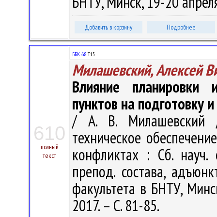
БНТУ, Минск, 19-20 апреля 
Добавить в корзину
Подробнее
ББК 68.
Т15
Милашевский, Алексей В
Влияние планировки 
пунктов на подготовку 
/ А. В. Милашевский 
610
техническое обеспечени
полный
конфликтах : Сб. науч. с
текст
препод. состава, адъюнк
факультета в БНТУ, Минск
2017. – С. 81-85.