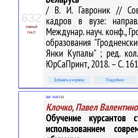
/ В. И. Гавроник // С
632
кадров в вузе: напра
полный
Междунар. науч. конф., Гр
текст
образования "Гродненск
Янки Купалы" ; ред. кол.
ЮрСаПринт, 2018. – С. 16
Добавить в корзину
Подробнее
ББК 74.48
С56
Клочко, Павел Валентино
Обучение курсантов 
использованием совре