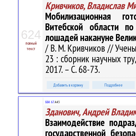
Кривчиков, Владислав М
Мобилизационная гот
Витебской области по
624
лошадей накануне Вели
полный
/ В. М. Кривчиков // Учен
текст
23 : сборник научных труд
2017. – С. 68-73.
Добавить в корзину
Подробнее
ББК 67.
А43
Зданович, Андрей Влади
Взаимодействие подра
государственной безоп