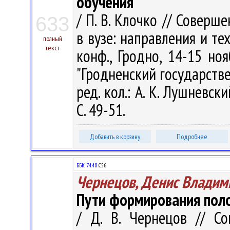
обучения
/ П. В. Клочко // Совер
633
в вузе: направления и те
полный
текст
конф., Гродно, 14-15 но
"Гродненский государств
ред. кол.: А. К. Лушневск
С. 49-51.
Добавить в корзину
Подробнее
ББК 74.48
С56
Чернецов, Денис Владим
Пути формирования пол
/ Д. В. Чернецов // С