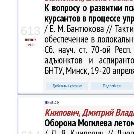
К вопросу о развитии п
курсантов в процессе у
/ Е. М. Бантюкова // Так
613
обеспечение в лолокальн
полный
текст
Сб. науч. ст. 70-ой Респ.
адъюнктов и аспиранто
БНТУ, Минск, 19-20 апреля 
Добавить в корзину
Подробнее
ББК 68.
Д54
Книпович, Дмитрий Вла
Оборона Могилева летом
/ Д. В. Книпович // Дне