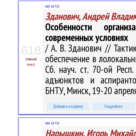
ББК 68.
Т15
Зданович, Андрей Влади
Особенности органи
современных условиях
/ А. В. Зданович // Такт
618
обеспечение в лолокальн
полный
текст
Сб. науч. ст. 70-ой Респ.
адъюнктов и аспиранто
БНТУ, Минск, 19-20 апреля 
Добавить в корзину
Подробнее
ББК 68.
Т15
Нарышкин, Игорь Михай