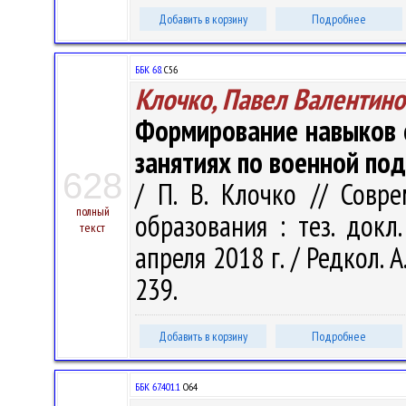
Добавить в корзину
Подробнее
ББК 68.
С56
Клочко, Павел Валентино
Формирование навыков 
занятиях по военной по
628
/ П. В. Клочко // Совр
полный
образования : тез. докл.
текст
апреля 2018 г. / Редкол. А.
239.
Добавить в корзину
Подробнее
ББК 67.401.1
О64