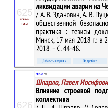
ликвидации аварии на Ч
625
/ А. В. Зданович, А. В. П
полный
общественной безопасно
текст
практика : тезисы докла
Минск, 17 мая 2018 г.: в 2
2018. – С. 44-48.
Добавить в корзину
Подробнее
ББК 68.
С56
Шпарло, Павел Иосифови
Влияние строевой под
коллектива
626
/ П. И. Шпарло // Совр