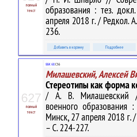
полный
образования : тез. докл.
текст
апреля 2018 г. / Редкол. А.
236.
Добавить в корзину
Подробнее
ББК 68.
С56
Милашевский, Алексей В
Стереотипы как форма к
/ А. В. Милашевский 
627
военного образования : т
полный
текст
Минск, 27 апреля 2018 г. / 
– С. 224-227.