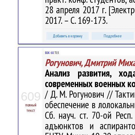
28 апреля 2017 г. [Электр
2017. – С. 169-173.
Добавить в корзину
Подробнее
ББК 68.
Т15
Рогунович, Дмитрий Мих
Анализ развития, ход
современных военных к
/ Д. М. Рогунович // Так
609
обеспечение в лолокальн
полный
текст
Сб. науч. ст. 70-ой Респ.
адъюнктов и аспиранто