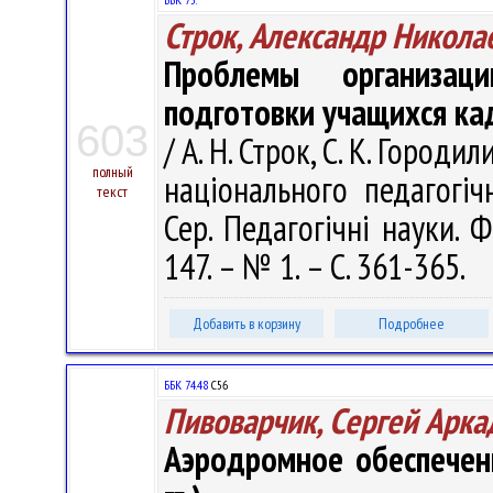
Строк, Александр Никола
Проблемы организаци
подготовки учащихся ка
603
/ А. Н. Строк, С. К. Городи
полный
нацiонального педагогiч
текст
Сер. Педагогiчнi науки. Ф
147. – № 1. – С. 361-365.
Добавить в корзину
Подробнее
ББК 74.48
С56
Пивоварчик, Сергей Арка
Аэродромное обеспечен