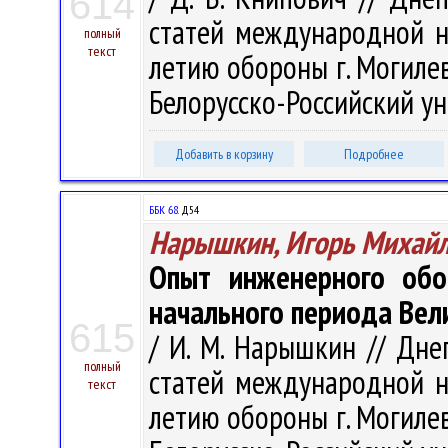
614
статей международной н
полный
текст
летию обороны г. Могилева
Белорусско-Российский ун-т
Добавить в корзину
Подробнее
ББК 68.
Д54
Нарышкин, Игорь Михай
Опыт инженерного обо
начального периода Вел
615
/ И. М. Нарышкин // Дне
полный
статей международной н
текст
летию обороны г. Могилева