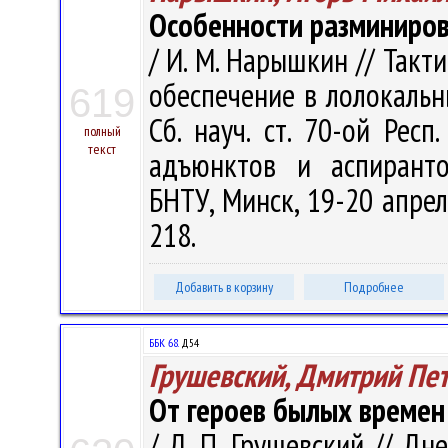
Особенности разминиров
/ И. М. Нарышкин // Такт
обеспечение в лолокальн
619
Сб. науч. ст. 70-ой Респ.
полный
текст
адъюнктов и аспиранто
БНТУ, Минск, 19-20 апреля
218.
Добавить в корзину
Подробнее
ББК 68.
Д54
Грушевский, Дмитрий Пе
От героев былых времен
/ Д. П. Грушевский // Дн