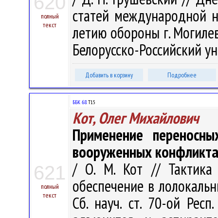
620
статей международной н
полный
текст
летию обороны г. Могилева
Белорусско-Российский ун-
Добавить в корзину
Подробнее
ББК 68.
Т15
Кот, Олег Михайлович
Применение переносны
вооруженных конфликт
/ О. М. Кот // Тактика
621
обеспечение в лолокальн
полный
текст
Сб. науч. ст. 70-ой Респ.