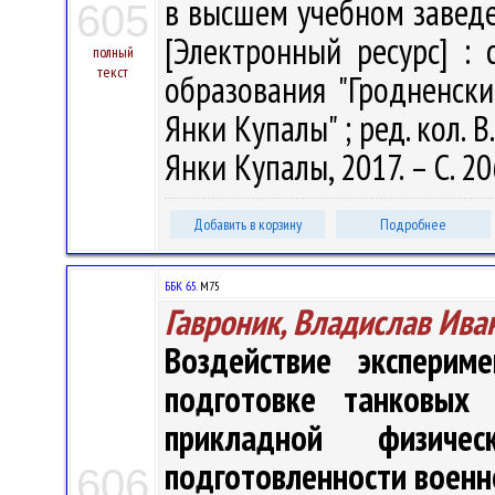
в высшем учебном заведе
605
[Электронный ресурс] :
полный
текст
образования "Гродненск
Янки Купалы" ; ред. кол. В.
Янки Купалы, 2017. – С. 2
Добавить в корзину
Подробнее
ББК 65.
М75
Гавроник, Владислав Ива
Воздействие эксперим
подготовке танковых
прикладной физичес
подготовленности воен
606