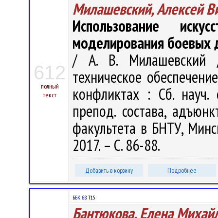
Милашевский, Алексей В
Использование иску
моделирования боевых 
/ А. В. Милашевский 
612
техническое обеспечени
полный
конфликтах : Сб. науч. с
текст
препод. состава, адъюнк
факультета в БНТУ, Минск
2017. – С. 86-88.
Добавить в корзину
Подробнее
ББК 68.
Т15
Бантюкова, Елена Михай