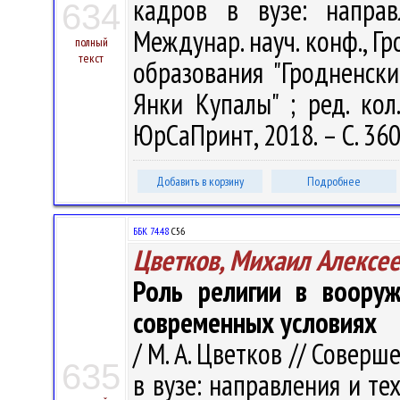
кадров в вузе: напра
634
Междунар. науч. конф., Гр
полный
текст
образования "Гродненск
Янки Купалы" ; ред. кол.
ЮрСаПринт, 2018. – С. 360
Добавить в корзину
Подробнее
ББК 74.48
С56
Цветков, Михаил Алексе
Роль религии в вооруж
современных условиях
/ М. А. Цветков // Совер
635
в вузе: направления и те