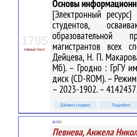
Основы информационн
[Электронный ресурс] 
студентов, осваи
образовательной п
1795
магистрантов всех сп
полный текст
Дейцева, Н. П. Макарова
Мб). – Гродно : ГрГУ им
диск (CD-ROM). – Режим 
– 2023-1902. – 4142437
Добавить в корзину
Подробнее
88
П23
Певнева, Анжела Нико