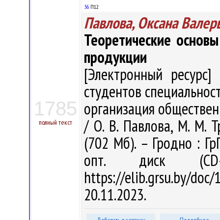
36
П12
Павлова, Оксана Валер
Теоретические основы
продукции
[Электронный ресурс] 
студентов специальнос
1785
организация обществен
/ О. В. Павлова, М. М. Т
полный текст
(702 Мб). – Гродно : Гр
опт. диск (CD
https://elib.grsu.by/d
20.11.2023.