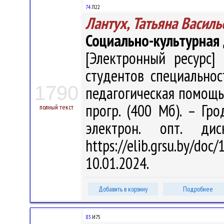
74
Л22
Лантух, Татьяна Василь
Социально-культурная
[Электронный ресурс] 
студентов специальнос
1790
педагогическая помощь" /
прогр. (400 Мб). – Гро
полный текст
электрон. опт. ди
https://elib.grsu.by/d
10.01.2024.
Добавить в корзину
Подробнее
83
И75