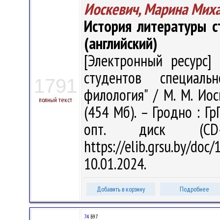
Иоскевич, Марина Мих
История литературы с
(английский)
[Электронный ресурс] 
студентов специальн
1791
филология" / М. М. Иоск
полный текст
(454 Мб). – Гродно : Гр
опт. диск (CD
https://elib.grsu.by/d
10.01.2024.
Добавить в корзину
Подробнее
74
Б97