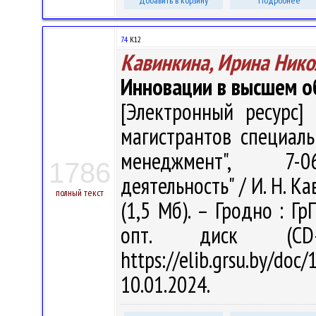
Добавить в корзину
Подробнее
74
К12
Кавинкина, Ирина Нико
Инновации в высшем о
[Электронный ресурс] 
магистрантов специаль
менеджмент", 7-06
1786
деятельность" / И. Н. Ка
полный текст
(1,5 Мб). – Гродно : Гр
опт. диск (CD
https://elib.grsu.by/d
10.01.2024.