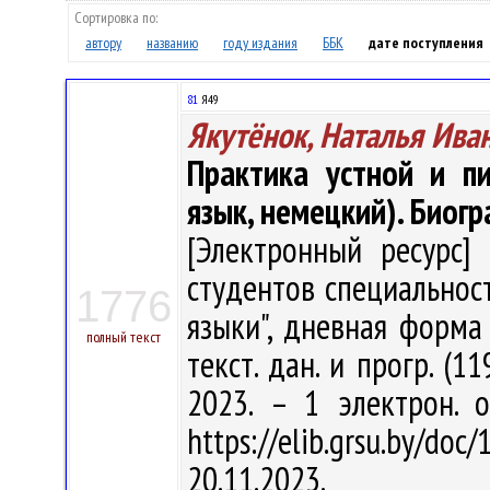
Сортировка по:
автору
названию
году издания
ББК
дате поступления
81
Я49
Якутёнок, Наталья Ива
Практика устной и п
язык, немецкий). Биог
[Электронный ресурс] 
студентов специальнос
1776
языки", дневная форма 
полный текст
текст. дан. и прогр. (1
2023. – 1 электрон. 
https://elib.grsu.by/d
20.11.2023.