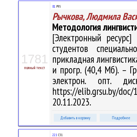
81
Р95
Рычкова, Людмила Вас
Методология лингвист
[Электронный ресурс] 
студентов специальн
1781
прикладная лингвистика" 
и прогр. (40,4 Мб). – Г
полный текст
электрон. опт. ди
https://elib.grsu.by/d
20.11.2023.
Добавить в корзину
Подробнее
22.1
С51