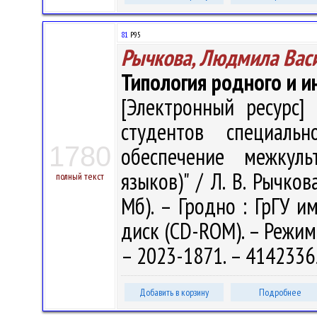
81
Р95
Рычкова, Людмила Вас
Типология родного и и
[Электронный ресурс] 
студентов специальн
1780
обеспечение межкуль
языков)" / Л. В. Рычкова
полный текст
Мб). – Гродно : ГрГУ им
диск (CD-ROM). – Режим 
– 2023-1871. – 4142336
Добавить в корзину
Подробнее