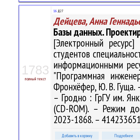
16
Д27
Дейцева, Анна Геннадь
Базы данных. Проекти
[Электронный ресурс] 
студентов специальнос
информационными ресур
1783
"Программная инженер
полный текст
Фронхёфер, Ю. В. Гуща. –
– Гродно : ГрГУ им. Янк
(CD-ROM). – Режим дост
2023-1868. – 414233651
Добавить в корзину
Подробнее