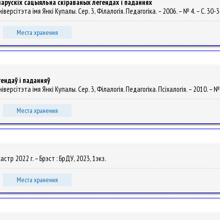
арускіх сацыяльна скіраваных легендах і паданнях
іверсітэта імя Янкі Купалы. Сер. 3, Філалогія. Педагогіка. – 2006. – № 4. – С. 30-
Места хранения
ендаў і паданняў
версітэта імя Янкі Купалы. Сер. 3, Філалогія. Педагогіка. Псіхалогія. – 2010. – № 
Места хранения
кастр 2022 г. – Брэст : БрДУ, 2023, 1экз.
Места хранения