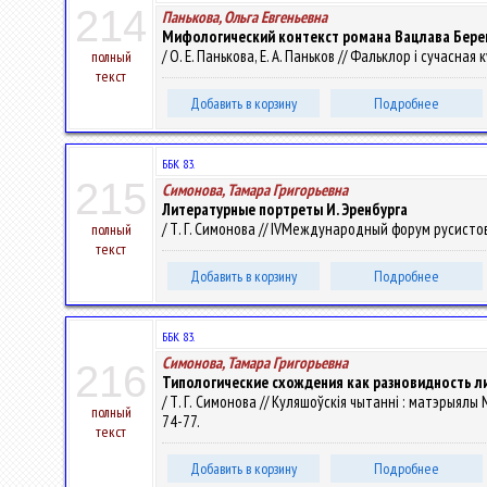
214
Панькова, Ольга Евгеньевна
Мифологический контекст романа Вацлава Бере
/ О. Е. Панькова, Е. А. Паньков // Фальклор і сучасная к
полный
текст
Добавить в корзину
Подробнее
ББК 83.
215
Симонова, Тамара Григорьевна
Литературные портреты И. Эренбурга
/ Т. Г. Симонова // IVМеждународный форум русистов с
полный
текст
Добавить в корзину
Подробнее
ББК 83.
Симонова, Тамара Григорьевна
216
Типологические схождения как разновидность л
/ Т. Г. Симонова // Куляшоўскія чытанні : матэрыялы 
полный
74-77.
текст
Добавить в корзину
Подробнее