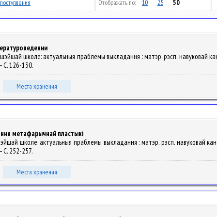
поступления
Отображать по:
10
25
50
тературоведении
 вышэйшай школе: актуальныя праблемы выкладання : матэр. рэсп. навуковай канф.
 – С. 126-130.
Места хранения
анання метафарычнай пластыкі
ышэйшай школе: актуальныя праблемы выкладання : матэр. рэсп. навуковай канф. 
 – С. 252-257.
Места хранения