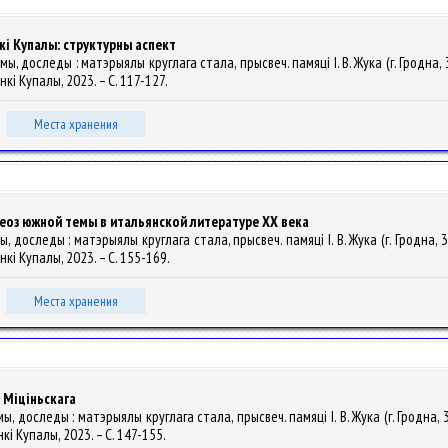
кі Купалы: структурны аспект
мы, доследы : матэрыялы круглага стала, прысвеч. памяці І. В. Жука (г. Гродна, 30
Янкі Купалы, 2023. – С. 117-127.
Места хранения
феоз южной темы в итальянской литературе ХХ века
, доследы : матэрыялы круглага стала, прысвеч. памяці І. В. Жука (г. Гродна, 30 
 Янкі Купалы, 2023. – С. 155-169.
Места хранения
 Міціньскага
ы, доследы : матэрыялы круглага стала, прысвеч. памяці І. В. Жука (г. Гродна, 30
Янкі Купалы, 2023. – С. 147-155.