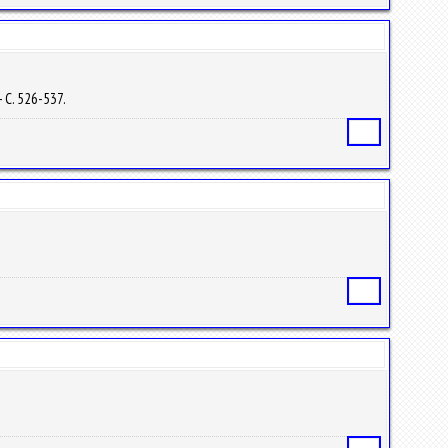
– С. 526-537.
Статья
Статья