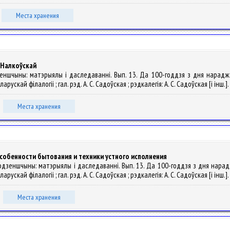
Места хранения
і Налкоўскай
дзеншчыны: матэрыялы і даследаванні. Вып. 13. Да 100-годдзя з дня нараджэн
скай філалогіі ; гал. рэд. А. С. Садоўская ; рэдкалегія: А. С. Садоўская [і інш.].
Места хранения
особенности бытования и техники устного исполнения
родзеншчыны: матэрыялы і даследаванні. Вып. 13. Да 100-годдзя з дня нараджэ
скай філалогіі ; гал. рэд. А. С. Садоўская ; рэдкалегія: А. С. Садоўская [і інш.].
Места хранения