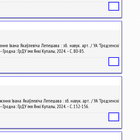
Статья
ня Івана Якаўлевіча Лепешава : зб. навук. арт. / УА "Гродзенскі
 – Гродна : ГрДУ імя Янкі Купалы, 2024. – С. 80-85.
Статья
ння Івана Якаўлевіча Лепешава : зб. навук. арт. / УА "Гродзенскі
 – Гродна : ГрДУ імя Янкі Купалы, 2024. – С. 152-156.
Статья