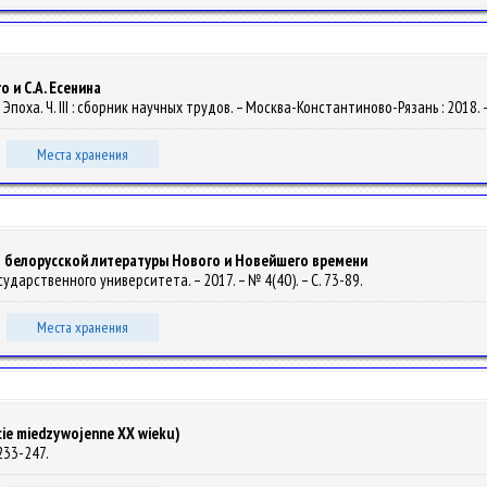
 и С.А. Есенина
. Эпоха. Ч. ІІІ : сборник научных трудов. – Москва-Константиново-Рязань : 2018. 
Места хранения
 белорусской литературы Нового и Новейшего времени
осударственного университета. – 2017. – № 4(40). – С. 73-89.
Места хранения
ecie miedzywojenne XX wieku)
. 233-247.