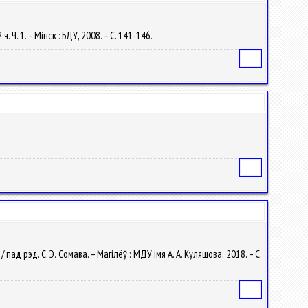
ч. Ч. 1. – Мінск : БДУ, 2008. – С. 141-146.
Статья
Статья
д рэд. С. Э. Сомава. – Магілёў : МДУ iмя А. А. Куляшова, 2018. – С.
Статья