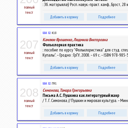
: Зб. матэрыялаў Рэсп. навук.-практ. канф., Брэст, 28 
полный
текст
Добавить в корзину
Подробнее
ББК 82.
К18
Камлюк-Ярошенко, Людмила Викторовна
207
Фольклорная практика
: пособие по курсу "Фольклористика" для студ. сп
полный
Купалы". – Гродно : ГрГУ, 2008. – 69 с. – ISBN 978-985-
текст
Добавить в корзину
Подробнее
ББК 82.
П91
208
Симонова, Тамара Григорьевна
Письма А.С. Пушкина как литературный жанр
/ Т. Г. Симонова // Пушкин и мировая культура. – Минск 
полный
текст
Добавить в корзину
Подробнее