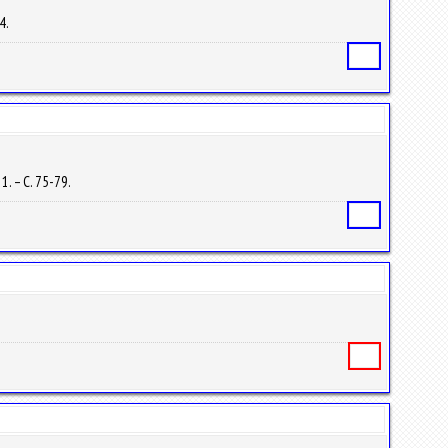
34.
Статья
1. – С. 75-79.
Статья
Книга