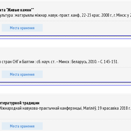
нта "Живые камни""
ультура : матэрыялы міжнар. навук.-практ. канф., 22-23 крас. 2008 г., г. Мінск: у 2 
Места хранения
тран СНГ и Балтии : сб. науч. ст. – Минск : Беларусь, 2010. – С. 143-151.
Места хранения
итературной традиции
Міжнароднай навукова-практычнай канферэнцыі, Магілёў, 19 красавіка 2018 г. / па
Места хранения