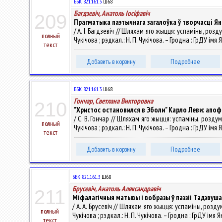
ББК 821.161.3
Ш68
Багдзевіч, Анатоль Іосіфавіч
209
Прагматыка паэтычнага загалоўка ў творчасці Ян
/ А. I. Багдзевіч // Шляхам яго жыцця: успаміны, розду
полный
Чукічова ; рэдкал.: Н. П. Чукічова. – Гродна : ГрДУ імя 
текст
Добавить в корзину
Подробнее
ББК 821.161.3
Ш68
Гончар, Светлана Викторовна
210
"Христос остановился в Эболи" Карло Леви: апо
/ С. В. Гончар // Шляхам яго жыцця: успаміны, роздумы
полный
Чукічова ; рэдкал.: Н. П. Чукічова. – Гродна : ГрДУ імя
текст
Добавить в корзину
Подробнее
ББК 821.161.3
Ш68
Брусевіч, Анатоль Аляксандравіч
211
Міфалагічныя матывы і вобразы ў паэзіі Тадэвуша
/ А. А. Брусевіч // Шляхам яго жыцця: успаміны, роздум
полный
Чукічова ; рэдкал.: Н. П. Чукічова. – Гродна : ГрДУ імя 
текст