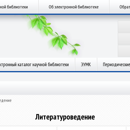
чной библиотеки
Об электронной библиотеке
Обрат
ктронный каталог научной библиотеки
ЭУМК
Периодические
едение
Литературоведение