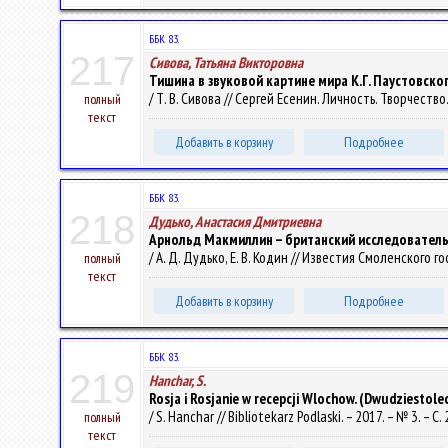
ББК 83.
217
Сивова, Татьяна Викторовна
Тишина в звуковой картине мира К.Г. Паустовского
/ Т. В. Сивова // Сергей Есенин. Личность. Творчество
полный
текст
Добавить в корзину
Подробнее
ББК 83.
218
Дудько, Анастасия Дмитриевна
Арнольд Макмиллин – британский исследователь
/ А. Д. Дудько, Е. В. Кодин // Известия Смоленского г
полный
текст
Добавить в корзину
Подробнее
ББК 83.
219
Hanchar, S.
Rosja i Rosjanie w recepcji Wlochow. (Dwudziestol
/ S. Hanchar // Bibliotekarz Podlaski. – 2017. – № 3. – С
полный
текст