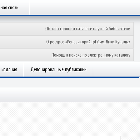
ная связь
Об электронном каталоге научной библиотеки
О ресурсе «Репозиторий ГрГУ им. Янки Купалы»
Помощь в поиске по электронному каталогу
 издания
Депонированные публикации