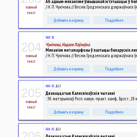
Аб адным механізме ўзвышанай эстэтызацыі ў бел
/ Н. П. Чукічова // Веснік Гродзенскага дзяржаўнага ўн
полный
текст
Добавить в корзину
Подробнее
ББК 82.
204
Чукічова, Надзея Паўлаўна
Механізм метамарфозы ў паэтыцы беларускіх лег
/ Н. П. Чукічова // Веснік Гродзенскага дзяржаўнага ўні
полный
текст
Добавить в корзину
Подробнее
ББК 82.
Д22
205
Дванаццатыя Калеснікаўскія чытанні
: Зб. матэрыялаў Рэсп. навук.-практ. канф., Брэст, 28 
полный
текст
Добавить в корзину
Подробнее
ББК 82.
Д22
206
Дванаццатыя Калеснікаўскія чытанні