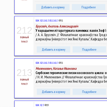
Добавить в корзину
Подробнее
ББК 821.161.3:811.161.3
Ф51
Брусевіч, Анатоль Аляксандравіч
212
У парадыгме літаратурнага памежжа: паэзія Зоф'
/ А. А. Брусевіч // Філалагічнае краязнаўства Гро
полный
дзяржаўны ўніверсітэт імя Янкі Купалы", Кафедра белару
текст
Добавить в корзину
Подробнее
ББК 821.161.3:811.161.3
Ф51
Миленкевич, Наталья Ивановна
213
Сербские героические песни косовского цикла: 
/ Н. И. Миленкевич // Філалагічнае краязнаўства Г
полный
дзяржаўны ўніверсітэт імя Янкі Купалы", Кафедра белару
текст
Добавить в корзину
Подробнее
ББК 82.3
Ф19