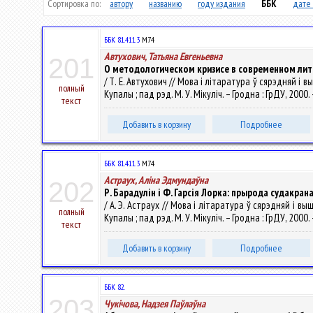
Сортировка по:
автору
названию
году издания
ББК
дате 
ББК 81.411.3
М74
Автухович, Татьяна Евгеньевна
201
О методологическом кризисе в современном ли
/ Т. Е. Автухович // Мова і літаратура ў сярэдняй і
полный
Купалы ; пад рэд. М. У. Мікуліч. – Гродна : ГрДУ, 2000.
текст
Добавить в корзину
Подробнее
ББК 81.411.3
М74
Астраух, Алiна Эдмундаўна
202
Р. Барадулін і Ф. Гарсія Лорка: прырода судакр
/ А. Э. Астраух // Мова і літаратура ў сярэдняй і в
полный
Купалы ; пад рэд. М. У. Мікуліч. – Гродна : ГрДУ, 2000.
текст
Добавить в корзину
Подробнее
ББК 82.
203
Чукічова, Надзея Паўлаўна