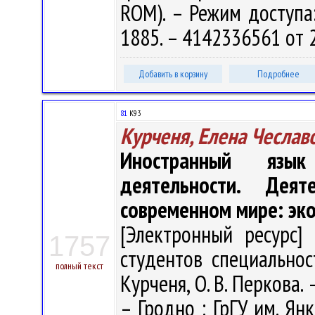
ROM). – Режим доступа: 
1885. – 4142336561 от 
Добавить в корзину
Подробнее
81
К93
Курченя, Елена Чеслав
Иностранный язы
деятельности. Дея
современном мире: эк
[Электронный ресурс] 
1757
студентов специальнос
полный текст
Курченя, О. В. Перкова. –
– Гродно : ГрГУ им. Янк