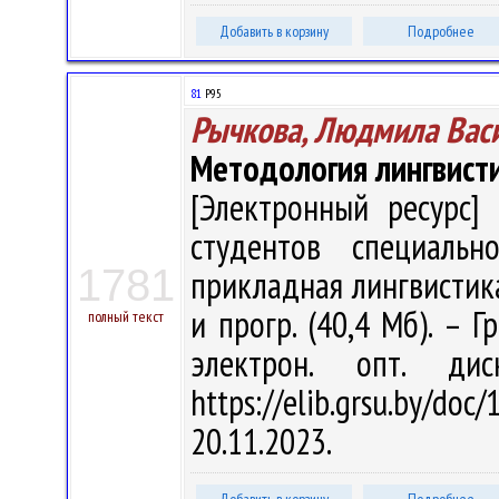
Добавить в корзину
Подробнее
81
Р95
Рычкова, Людмила Вас
Методология лингвист
[Электронный ресурс] 
студентов специальн
1781
прикладная лингвистика" 
и прогр. (40,4 Мб). – Г
полный текст
электрон. опт. ди
https://elib.grsu.by/d
20.11.2023.