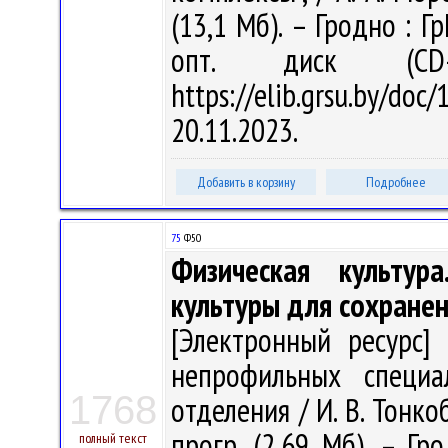
(13,1 Мб). – Гродно : Г
опт. диск (CD
https://elib.grsu.by/d
20.11.2023.
Добавить в корзину
Подробнее
75
Ф50
Физическая культур
культуры для сохранен
[Электронный ресурс] 
непрофильных специа
1768
отделения / И. В. Тонкоб
прогр. (2,69 Мб). – Гр
полный текст