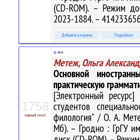
(CD-ROM). – Режим дост
2023-1884. – 414233656
Добавить в корзину
Подробнее
81
М54
Метеж, Ольга Александ
Основной иностранн
практическую граммат
[Электронный ресурс] 
1758
студентов специально
филология" / О. А. Мете
полный текст
Мб). – Гродно : ГрГУ им
диск (CD-ROM). – Режим 