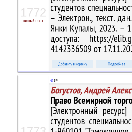
студентов специальност
1772
– Электрон., текст. дан
полный текст
Янки Купалы, 2023. – 1
доступа: https://eli
4142336509 от 17.11.20
Добавить в корзину
Подробнее
67
Б74
Богустов, Андрей Алек
Право Всемирной торго
[Электронный ресурс] 
студентов специально
1773
1-960101 "Таможенное де