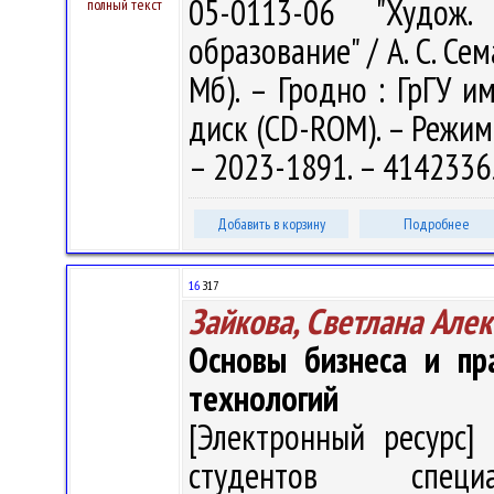
05-0113-06 "Худож. 
полный текст
образование" / А. С. Сема
Мб). – Гродно : ГрГУ им
диск (CD-ROM). – Режим 
– 2023-1891. – 4142336
Добавить в корзину
Подробнее
16
З17
Зайкова, Светлана Але
Основы бизнеса и пр
технологий
[Электронный ресурс] 
студентов специал