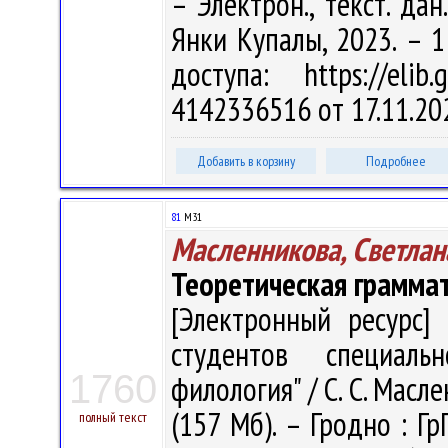
– Электрон., текст. дан
Янки Купалы, 2023. – 1
доступа: https://eli
4142336516 от 17.11.20
Добавить в корзину
Подробнее
81
М31
Масленникова, Светлан
Теоретическая грамма
[Электронный ресурс] 
студентов специальн
1760
филология" / С. С. Масле
(157 Мб). – Гродно : Гр
полный текст