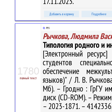
17.11.2023.
Добавить в корзину
Подробнее
81
Р95
Рычкова, Людмила Вас
Типология родного и и
[Электронный ресурс] 
студентов специальн
1780
обеспечение межкуль
языков)" / Л. В. Рычкова
полный текст
Мб). – Гродно : ГрГУ им
диск (CD-ROM). – Режим 
– 2023-1871. – 4142336