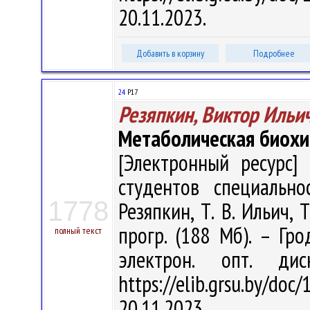
20.11.2023.
Добавить в корзину
Подробнее
24
Р17
Резяпкин, Виктор Ильи
Метаболическая биох
[Электронный ресурс] 
студентов специально
1778
Резяпкин, Т. В. Ильич, Т
прогр. (188 Мб). – Гро
полный текст
электрон. опт. ди
https://elib.grsu.by/d
20.11.2023.