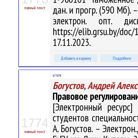
дан. и прогр. (590 Мб). 
полный текст
электрон. опт. ди
https://elib.grsu.by/d
17.11.2023.
Добавить в корзину
Подробнее
67
Б74
Богустов, Андрей Алек
Правовое регулирован
[Электронный ресурс] 
студентов специальност
1774
А. Богустов. – Электрон.,
полный текст