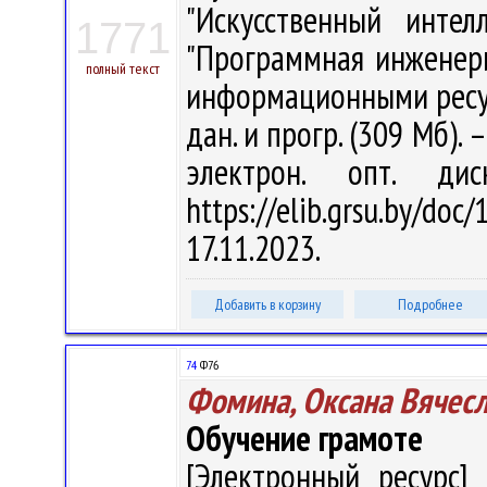
"Искусственный интел
1771
"Программная инженери
полный текст
информационными ресурса
дан. и прогр. (309 Мб). 
электрон. опт. ди
https://elib.grsu.by/d
17.11.2023.
Добавить в корзину
Подробнее
74
Ф76
Фомина, Оксана Вячес
Обучение грамоте
[Электронный ресурс] 