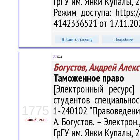
ГрГУ им. Янки Купалы, 2
Режим доступа: https://
4142336521 от 17.11.20
Добавить в корзину
Подробнее
67
Б74
Богустов, Андрей Алек
Таможенное право
[Электронный ресурс] 
студентов специально
1775
1-240102 "Правоведение
А. Богустов. – Электрон.,
полный текст
ГрГУ им. Янки Купалы, 2