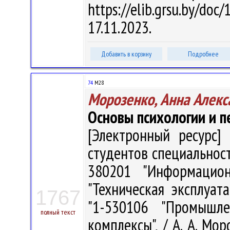
https://elib.grsu.by/d
17.11.2023.
Добавить в корзину
Подробнее
74
М28
Морозенко, Анна Алекс
Основы психологии и п
[Электронный ресурс] 
студентов специальност
380201 "Информацион
"Техническая эксплуат
1767
"1-530106 "Промышл
полный текст
комплексы", / А. А. Мор