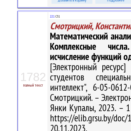
Добавить в корзину
Подробнее
22.1
С51
Смотрицкий, Константи
Математический анали
Комплексные числа
исчисление функций о
[Электронный ресурс] 
1782
студентов специальн
интеллект", 6-05-061
полный текст
Смотрицкий. – Электрон.,
Янки Купалы, 2023. – 1
https://elib.grsu.by/d
20.11.2023.