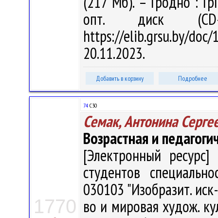
(217 Мб). – Гродно : Гр
опт. диск (CD
https://elib.grsu.by/d
20.11.2023.
Добавить в корзину
Подробнее
74
С30
Семак, Антонина Серге
Возрастная и педагоги
[Электронный ресурс] 
студентов специально
030103 "Изобразит. иск-
1770
во и мировая худож. кул