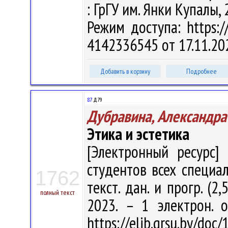
: ГрГУ им. Янки Купалы, 
Режим доступа: https://
4142336545 от 17.11.20
Добавить в корзину
Подробнее
87
Д79
Дубравина, Александр
Этика и эстетика
[Электронный ресурс] 
студентов всех специал
1762
текст. дан. и прогр. (2
полный текст
2023. – 1 электрон. 
https://elib.grsu.by/d