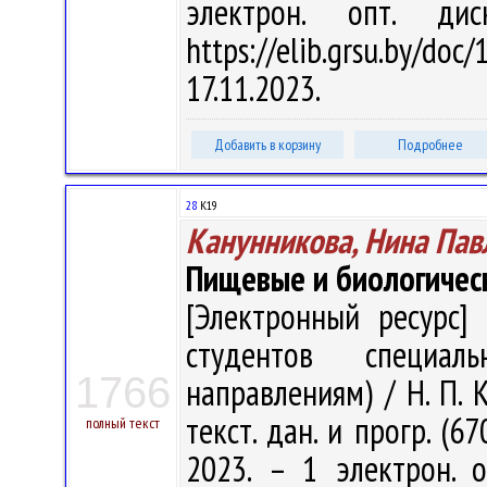
электрон. опт. ди
https://elib.grsu.by/d
17.11.2023.
Добавить в корзину
Подробнее
28
К19
Канунникова, Нина Пав
Пищевые и биологичес
[Электронный ресурс] 
студентов специал
1766
направлениям) / Н. П. К
текст. дан. и прогр. (6
полный текст
2023. – 1 электрон. 