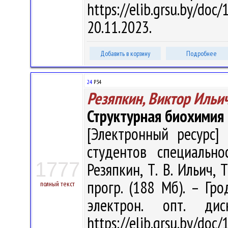
https://elib.grsu.by/d
20.11.2023.
Добавить в корзину
Подробнее
24
Р34
Резяпкин, Виктор Ильи
Структурная биохимия
[Электронный ресурс] 
студентов специально
1777
Резяпкин, Т. В. Ильич, Т
прогр. (188 Мб). – Гро
полный текст
электрон. опт. ди
https://elib.grsu.by/d