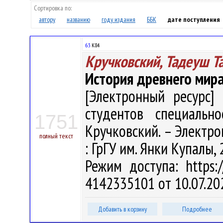
Сортировка по:
автору
названию
году издания
ББК
дате поступления
63
К84
Кручковский, Тадеуш 
История древнего мира
[Электронный ресурс] 
студентов специально
1751
Кручковский. – Электрон.
полный текст
: ГрГУ им. Янки Купалы, 
Режим доступа: https:/
4142335101 от 10.07.20
Добавить в корзину
Подробнее