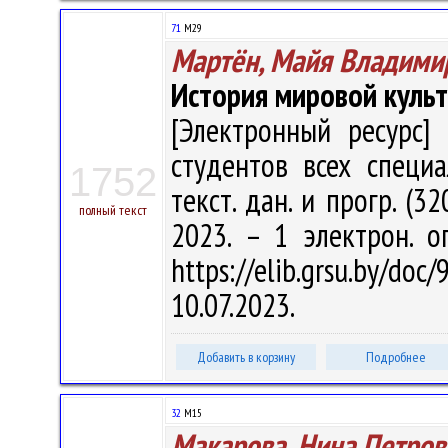
71
М29
Мартён, Майя Владими
История мировой куль
[Электронный ресурс] 
студентов всех специа
1752
текст. дан. и прогр. (3
полный текст
2023. – 1 электрон. о
https://elib.grsu.by/d
10.07.2023.
Добавить в корзину
Подробнее
32
М15
Макарова, Нина Петров