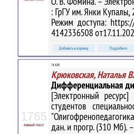
О. В. Фомина. – Электрон.
: ГрГУ им. Янки Купалы, 
Режим доступа: https://
4142336508 от17.11.202
Добавить в корзину
Подробнее
74
К85
Крюковская, Наталья 
Дифференциальная диа
[Электронный ресурс] 
студентов специально
1765
"Олигофренопедагогика" 
дан. и прогр. (310 Мб). 
полный текст